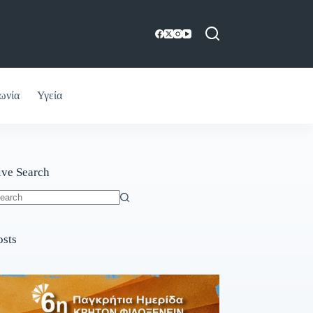
ωνία
Υγεία
ive Search
o
sults
osts