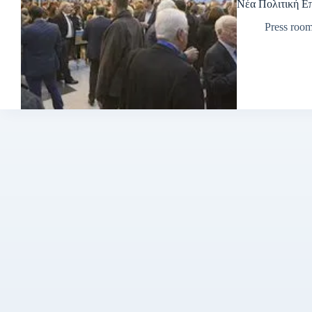
Νέα Πολιτική Ε
Press roo