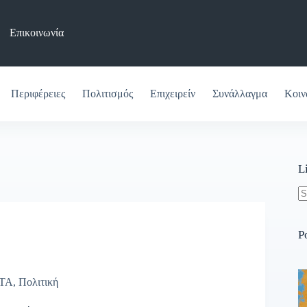
Επικοινωνία
Περιφέρειες
Πολιτισμός
Επιχειρείν
Συνάλλαγμα
Κοιν
L
N
re
P
ΤΑ
,
Πολιτική