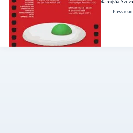
Φεστιβάλ Αντινα
Press roo