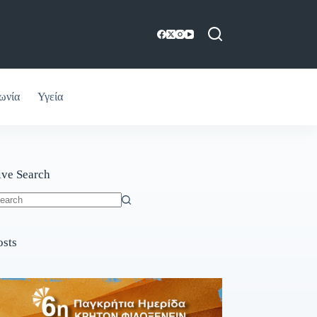
ωνία
Υγεία
ive Search
o
sults
osts