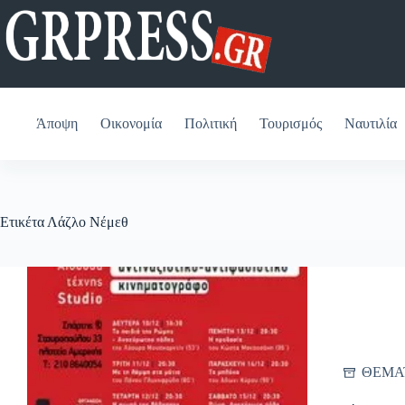
Μετάβαση
στο
περιεχόμενο
Άποψη
Οικονομία
Πολιτική
Τουρισμός
Ναυτιλία
Ετικέτα
Λάζλο Νέμεθ
ΘΕΜΑ