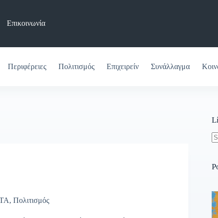
Επικοινωνία
Περιφέρειες
Πολιτισμός
Επιχειρείν
Συνάλλαγμα
Κοιν
L
N
re
P
ΤΑ
,
Πολιτισμός