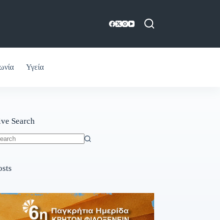
ωνία
Υγεία
ive Search
o
sults
osts