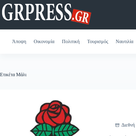
Μετάβαση
στο
περιεχόμενο
Άποψη
Οικονομία
Πολιτική
Τουρισμός
Ναυτιλία
Ετικέτα
Μάλι
Διεθνή