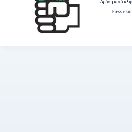
Δράση κατά κλιμ
Press roo