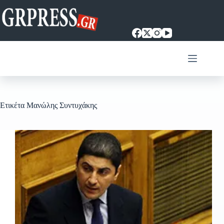
Μετάβαση
στο
περιεχόμενο
Ετικέτα
Μανώλης Συντυχάκης