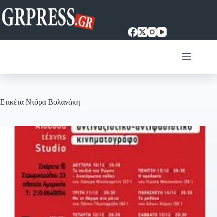
Μετάβαση
στο
περιεχόμενο
Ετικέτα
Ντόρα Βολανάκη