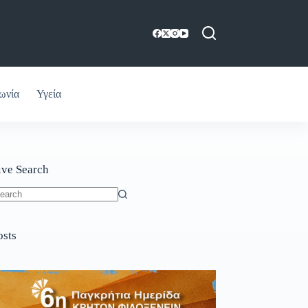
ωνία
Υγεία
ive Search
o
sults
osts