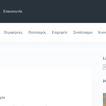
Επικοινωνία
Περιφέρειες
Πολιτισμός
Επιχειρείν
Συνάλλαγμα
Κοιν
L
N
re
P
μία