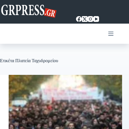
Μετάβαση
στο
περιεχόμενο
Ετικέτα
Πλατεία Ταχυδρομείου