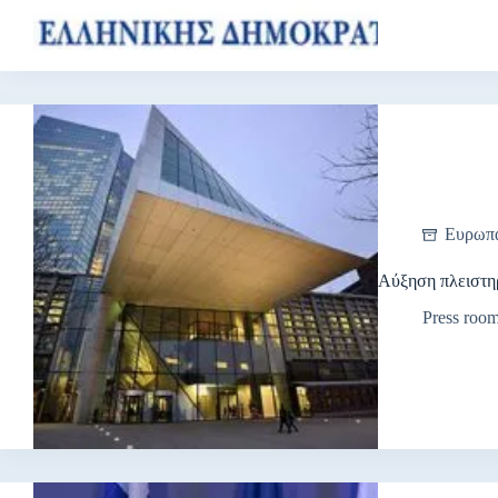
Ευρωπ
Αύξηση πλειστη
Press roo