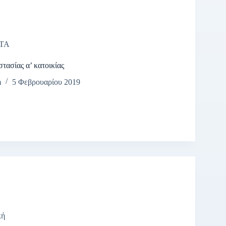
ΤΑ
τασίας α’ κατοικίας
m
5 Φεβρουαρίου 2019
κή