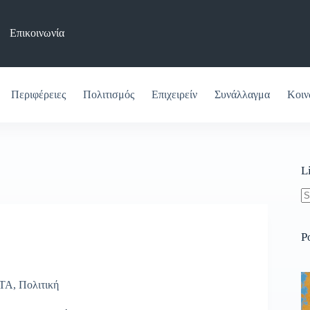
Επικοινωνία
Περιφέρειες
Πολιτισμός
Επιχειρείν
Συνάλλαγμα
Κοιν
L
N
re
P
ΤΑ
,
Πολιτική