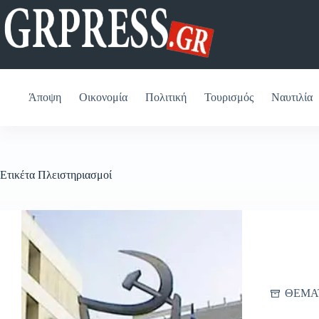
Μετάβαση
στο
περιεχόμενο
Άποψη
Οικονομία
Πολιτική
Τουρισμός
Ναυτιλία
Ετικέτα
Πλειστηριασμοί
ΘΕΜΑ