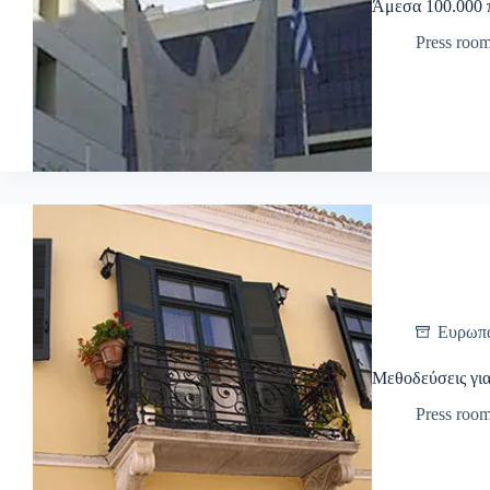
Άμεσα 100.000 
Press roo
Ευρωπ
Μεθοδεύσεις για
Press roo