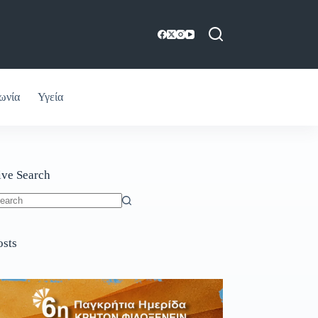
ωνία
Υγεία
ive Search
o
sults
osts