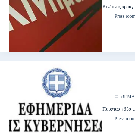
Κίνδυνος αρπαγή
Press roo
ΘΕΜΑ
Παράταση δύο μ
Press roo