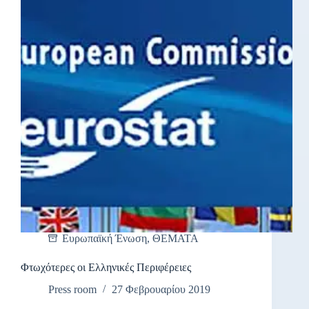
Ευρωπαϊκή Ένωση
,
ΘΕΜΑΤΑ
Φτωχότερες οι Ελληνικές Περιφέρειες
Press room
27 Φεβρουαρίου 2019