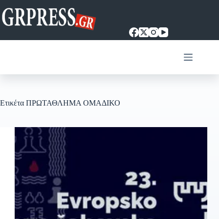
Μετάβαση
στο
περιεχόμενο
Ετικέτα
ΠΡΩΤΑΘΛΗΜΑ ΟΜΑΔΙΚΟ