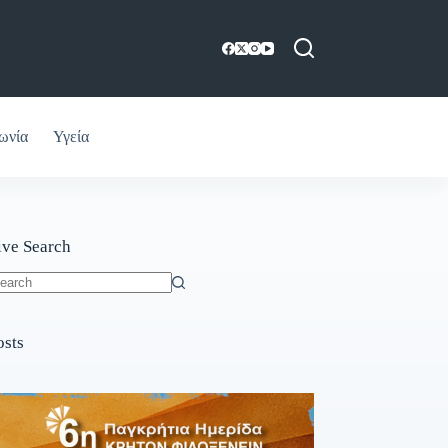
ωνία
Υγεία
ive Search
o
sults
osts