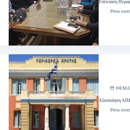
Επέκταση Περιφ
Press roo
ΘΕΜΑ
Αξιοποίηση ΑΠ
Press roo