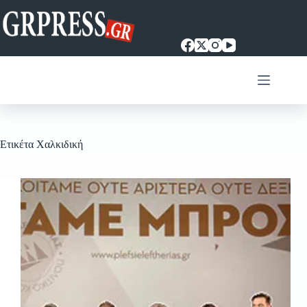
Μετάβαση
στο
περιεχόμενο
Ετικέτα
Χαλκιδική