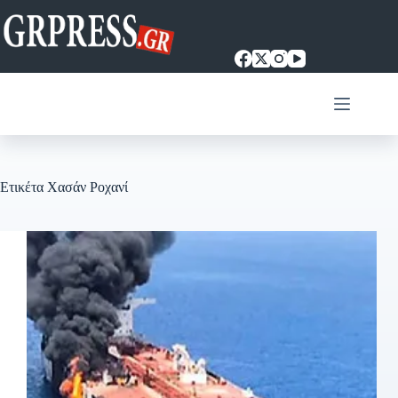
Μετάβαση
στο
περιεχόμενο
Ετικέτα
Χασάν Ροχανί