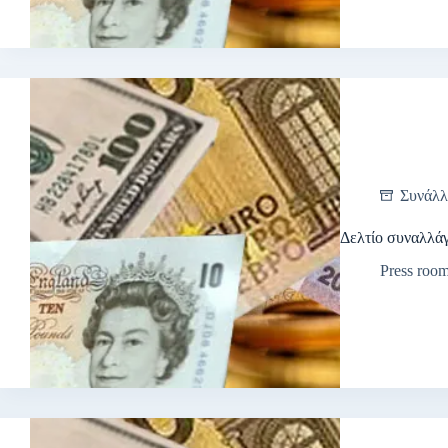
Συνάλλ
Δελτίο συναλλά
Press roo