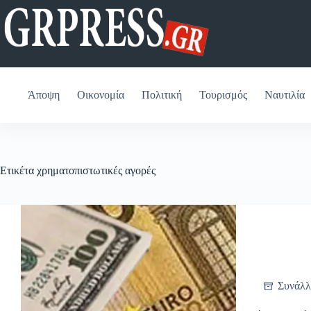
Μετάβαση
στο
περιεχόμενο
Άποψη
Οικονομία
Πολιτική
Τουρισμός
Ναυτιλία
Ετικέτα
χρηματοπιστωτικές αγορές
Συνάλλ