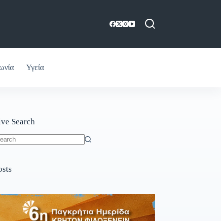
ωνία
Υγεία
ive Search
o
sults
osts