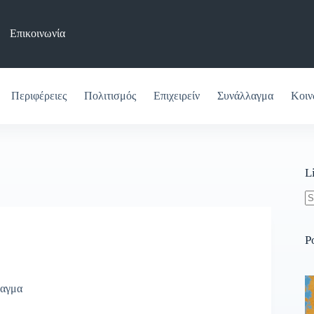
Επικοινωνία
Περιφέρειες
Πολιτισμός
Επιχειρείν
Συνάλλαγμα
Κοιν
L
N
re
P
αγμα