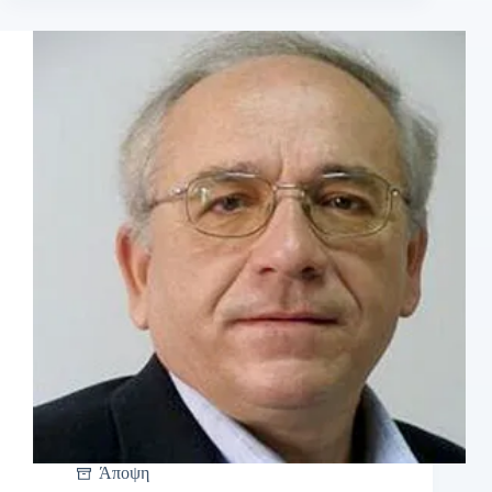
Άποψη