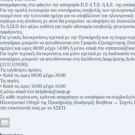
αναγράφοντας στο φάκελο την κατηγορία Π.Ε ή Τ.Ε. ή Δ.Ε. της οποίας
Για την ομαλή λειτουργία του συστήματος υποβολής των ηλεκτρονικώ
περιμένουν την τελευταία ημέρα για να υποβάλλουν την ηλεκτρονική
σφάλμα στη σύνδεση με αυτό θα μπορούσε να οδηγήσει σε δυσκολία
Το ΑΣΕΠ δεν φέρει ευθύνη για τυχόν αδυναμία υποβολής ηλεκτρονικ
παράγοντες.
Για γενικές διευκρινίσεις σχετικά με την Προκήρυξη και τη συμμετοχή
υποψήφιοι μπορούν να απευθύνονται στο Γραφείο Εξυπηρέτησης Πο
ημέρες και ώρες 08:00 μέχρι 14:00) ή μέσω email στο enimerosi@asep
Για τυχόν τεχνικές διευκρινίσεις και μόνο σχετικά με τη διαδικασία
υποψήφιοι μπορούν να απευθύνονται στη Διεύθυνση Διαχείρισης Δ
(2131319100):
Τις εργάσιμες ημέρες
• Κατά τις ώρες 08:00 μέχρι 20:00
Τις αργίες
• Κατά τις ώρες 10:00 μέχρι 16:00
ή μέσω email στο helpdesk@asep.gr
Σε κάθε περίπτωση, κρίνεται απαραίτητο οι υποψήφιοι να συμβουλεύον
Ηλεκτρονικό Οδηγό της Προκήρυξης (διαδρομή: Βοήθεια → Συχνές Ε
την επικοινωνία τους με το ΑΣΕΠ.
Κοινοποιήστε: