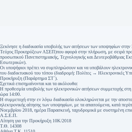
Ξεκίνησε η διαδικασία υποβολής των αιτήσεων των υποψηφίων στ
Τεύχος Προκηρύξεων ΑΣΕΠ)που αφορά στην πλήρωση, με σειρά προτ
προσωπικού Πανεπιστημιακής, Τεχνολογικής και Δευτεροβάθμιας Εκ
Εσωτερικών).
Οι υποψήφιοι πρέπει να συμπληρώσουν και να υποβάλουν ηλεκτρονικ
του διαδικτυακού του τόπου (διαδρομή: Πολίτες → Ηλεκτρονικές Υπη
Προκήρυξη (Παράρτημα ΣΤ΄).
Σχετικά επισημαίνονται και τα ακόλουθα:
Η προθεσμία υποβολής των ηλεκτρονικών αιτήσεων συμμετοχής στη δ
ώρα 14:00.
Η συμμετοχή στην εν λόγω διαδικασία ολοκληρώνεται με την αποστ
ηλεκτρονικής αίτησης των υποψηφίων, με τα απαιτούμενα, κατά περίπ
Νοεμβρίου 2018, ημέρα Παρασκευή, ταχυδρομικά με συστημένη επισ
Α.Σ.Ε.Π.
Αίτηση για την Προκήρυξη 10Κ/2018
Τ.Θ. 14308
Αθήνα Τ.Κ. 11510