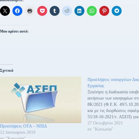
Μου αρέσει αυτό:
Σχετικά
Προσλήψεις υπουργείων Δικ
Εργασίας
Ξεκίνησε η διαδικασία υποβ
αιτήσεων των υποψηφίων σ
8Κ/2021 (Φ.Ε.Κ. 49/5.10.20
και με τις διορθώσεις σφαλ
55/18-10-2021/τ. ΑΣΕΠ) για
σειρά προτεραιότητας, εκατό
27 Οκτωβρίου 2021
Προσλήψεις ΟΤΑ – ΝΠΙΔ
θέσεων τακτικού προσωπικο
σε "Κοινωνία"
12 Ιανουαρίου 2019
Πανεπιστημιακής, Τεχνολογι
σε "Κοινωνία"