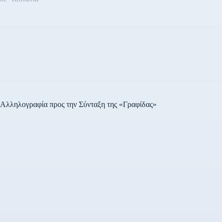
Δευτεροβάθμιας Εκπαίδευσης
Προστασίας Ανηλίκων Αθηνώ
(Υπουργείο Δικαιοσύνης) κ
Αλληλογραφία προς την Σύνταξη της «Γραφίδας»