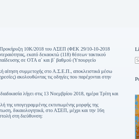
ην Προκήρυξη 10Κ/2018 του ΑΣΕΠ (ΦΕΚ 29/10-10-2018
L
εραιότητας, εκατό δεκαοκτώ (118) θέσεων τακτικού
παίδευσης σε ΟΤΑ α΄ και β΄ βαθμού (Υπουργείο
N
ή αίτηση συμμετοχής στο Α.Σ.Ε.Π., αποκλειστικά μέσω
re
ρεσίες) ακολουθώντας τις οδηγίες που παρέχονται στην
P
ιαδικασία λήγει στις 13 Νοεμβρίου 2018, ημέρα Τρίτη και
ολή της υπογεγραμμένης εκτυπωμένης μορφής της
τωση, δικαιολογητικά, στο ΑΣΕΠ, μέχρι και την 16η
τολή στη διεύθυνση: