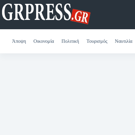
Μετάβαση
στο
περιεχόμενο
Άποψη
Οικονομία
Πολιτική
Τουρισμός
Ναυτιλία