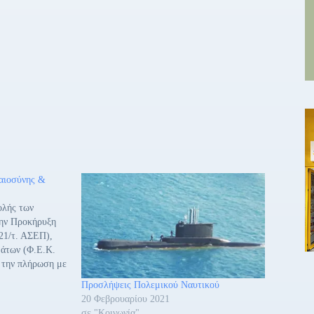
αιοσύνης &
ολής των
την Προκήρυξη
21/τ. ΑΣΕΠ),
μάτων (Φ.Ε.Κ.
 την πλήρωση με
ν είκοσι (120)
Προσλήψεις Πολεμικού Ναυτικού
ύ
20 Φεβρουαρίου 2021
κής και
σε "Κοινωνία"