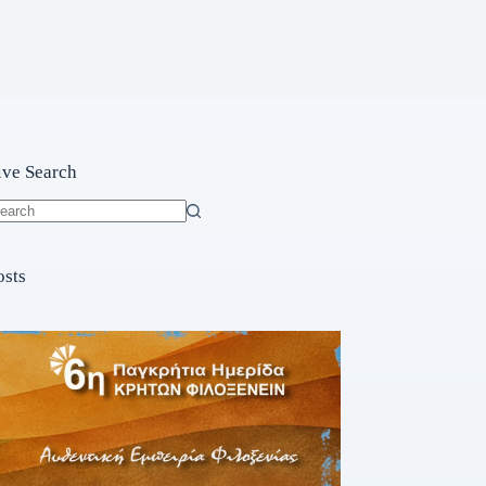
ive Search
o
sults
osts