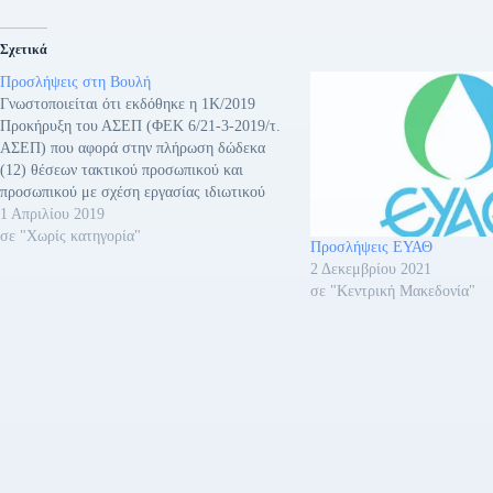
Σχετικά
Προσλήψεις στη Βουλή
Γνωστοποιείται ότι εκδόθηκε η 1Κ/2019
Προκήρυξη του ΑΣΕΠ (ΦΕΚ 6/21-3-2019/τ.
ΑΣΕΠ) που αφορά στην πλήρωση δώδεκα
(12) θέσεων τακτικού προσωπικού και
προσωπικού με σχέση εργασίας ιδιωτικού
δικαίου αορίστου χρόνου Πανεπιστημιακής
1 Απριλίου 2019
και Τεχνολογικής Εκπαίδευσης στη Βουλή
σε "Χωρίς κατηγορία"
Προσλήψεις ΕΥΑΘ
των Ελλήνων. Το ΦΕΚ της προκήρυξης
2 Δεκεμβρίου 2021
διατίθεται δωρεάν από το Εθνικό
σε "Κεντρική Μακεδονία"
Τυπογραφείο (Καποδιστρίου 34, Αθήνα)…