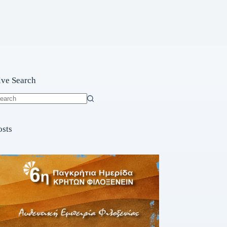
ive Search
o
sults
osts