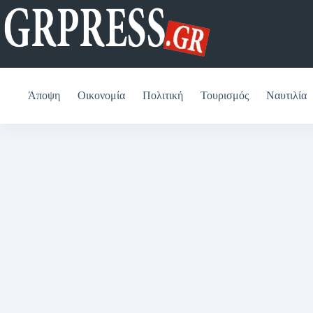
Μετάβαση
στο
περιεχόμενο
Άποψη
Οικονομία
Πολιτική
Τουρισμός
Ναυτιλία