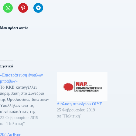
Μου αρέσει αυτό:
Σχετικά
«Επιστράτευση ένοπλων
μπράβων»
Το ΚΚΕ καταγγέλλει
παρέμβαση στο Συνέδριο
της Ομοσπονδίας Ιδιωτικών
Διάλυση συνεδρίου ΟΙΥΕ
Υπαλλήλων από τις
25 Φεβρουαρίου 2019
συνδικαλιστικές της
σε "Πολιτική"
ΠΑΣΚΕ, της ΔΑΚΕ και του
23 Φεβρουαρίου 2019
ΣΥΡΙΖΑ. Συγκεκριμένα: «Το
σε "Πολιτική"
ΚΚΕ καταγγέλλει τη
20ή Διεθνής
σημερινή πρωτοφανή, ωμή,