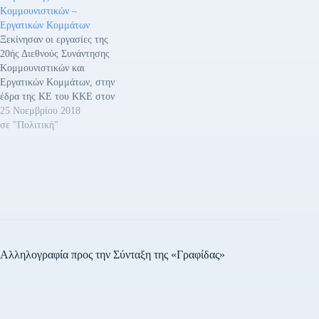
Κομμουνιστικών –
παρέμβαση της εργοδοσίας
Εργατικών Κομμάτων
και των παρατρεχάμενων
Ξεκίνησαν οι εργασίες της
εργατοπατέρων στο
20ής Διεθνούς Συνάντησης
Συνέδριο της Ομοσπονδίας
Κομμουνιστικών και
Ιδιωτικών Υπαλλήλων. Σε
Εργατικών Κομμάτων, στην
αγαστή συνεργασία
έδρα της ΚΕ του ΚΚΕ στον
εργοδοτικοί συνδικαλιστές
Περισσό. Στις εργασίες
25 Νοεμβρίου 2018
της ΠΑΣΚΕ, της ΔΑΚΕ…
συμμετέχουν 91 κόμματα
σε "Πολιτική"
από 73 χώρες του κόσμου.
Οι εργασίες άρχισαν με την
ομιλία του ΓΓ της ΚΕ του
ΚΚΕ Δημήτρη Κουτσούμπα.
Συγκεκριμένα τόνισε: «Σας
καλωσορίζουμε στην 20ή
Διεθνή…
Αλληλογραφία προς την Σύνταξη της «Γραφίδας»