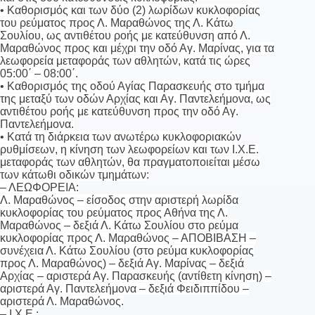
• Καθορισμός και των δύο (2) λωρίδων κυκλοφορίας
του ρεύματος προς Λ. Μαραθώνος της Λ. Κάτω
Σουλίου, ως αντιθέτου ροής με κατεύθυνση από Λ.
Μαραθώνος προς και μέχρι την οδό Αγ. Μαρίνας, για τα
λεωφορεία μεταφοράς των αθλητών, κατά τις ώρες
05:00΄ – 08:00΄.
• Καθορισμός της οδού Αγίας Παρασκευής στο τμήμα
της μεταξύ των οδών Αρχίας και Αγ. Παντελεήμονα, ως
αντιθέτου ροής με κατεύθυνση προς την οδό Αγ.
Παντελεήμονα.
• Κατά τη διάρκεια των ανωτέρω κυκλοφοριακών
ρυθμίσεων, η κίνηση των λεωφορείων και των Ι.Χ.Ε.
μεταφοράς των αθλητών, θα πραγματοποιείται μέσω
των κάτωθι οδικών τμημάτων:
– ΛΕΩΦΟΡΕΙΑ:
Λ. Μαραθώνος – είσοδος στην αριστερή λωρίδα
κυκλοφορίας του ρεύματος προς Αθήνα της Λ.
Μαραθώνος – δεξιά Λ. Κάτω Σουλίου στο ρεύμα
κυκλοφορίας προς Λ. Μαραθώνος – ΑΠΟΒΙΒΑΣΗ –
συνέχεια Λ. Κάτω Σουλίου (στο ρεύμα κυκλοφορίας
προς Λ. Μαραθώνος) – δεξιά Αγ. Μαρίνας – δεξιά
Αρχίας – αριστερά Αγ. Παρασκευής (αντίθετη κίνηση) –
αριστερά Αγ. Παντελεήμονα – δεξιά Φειδιππίδου –
αριστερά Λ. Μαραθώνος.
– Ι.Χ.Ε.: