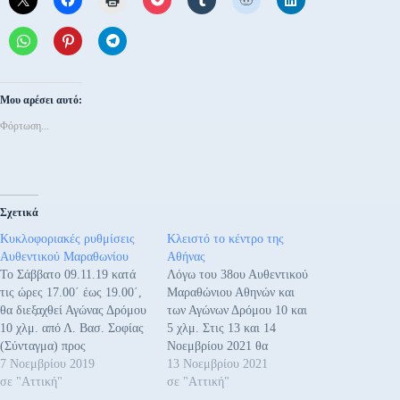
Μου αρέσει αυτό:
Φόρτωση...
Σχετικά
Κυκλοφοριακές ρυθμίσεις
Κλειστό το κέντρο της
Αυθεντικού Μαραθωνίου
Αθήνας
Το Σάββατο 09.11.19 κατά
Λόγω του 38ου Αυθεντικού
τις ώρες 17.00΄ έως 19.00΄,
Μαραθώνιου Αθηνών και
θα διεξαχθεί Αγώνας Δρόμου
των Αγώνων Δρόμου 10 και
10 χλμ. από Λ. Βασ. Σοφίας
5 χλμ. Στις 13 και 14
(Σύνταγμα) προς
Νοεμβρίου 2021 θα
Παναθηναϊκό Στάδιο, κατά
7 Νοεμβρίου 2019
υπάρξουν κυκλοφοριακές
13 Νοεμβρίου 2021
μήκος της διαδρομής: Λ.
σε "Αττική"
ρυθμίσεις στο κέντρο της
σε "Αττική"
Βασ. Αμαλίας – Ελ.
Αθήνας και ευρύτερα στο