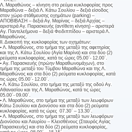
Λ. Μαραθώνος – κίνηση στο ρεύμα κυκλοφορίας προς
Μαραθώνα – δεξιά Λ. Κάτω Σουλίου – δεξιά είσοδος
στον χώρο στάθμευσης οχημάτων (parking) –
ΑΠΟΒΙΒΑΣΗ – δεξιά Αγ. Μαρίνας – δεξιά Αρχίας –
αριστερά Αγ. Παρασκευής (αντίθετη κίνηση) – αριστερά
Αγ. Παντελεήμονα – δεξιά Φειδιππίδου – αριστερά Λ.
Μαραθώνος.
ΙΙ. Διακοπή της κυκλοφορίας των οχημάτων:
• Λ. Μαραθώνος, στο τμήμα της μεταξύ της αφετηρίας
και της Λ. Κάτω Σουλίου (Αγία Μαρίνα) και στα δύο (2)
ρεύματα κυκλοφορίας, κατά τις ώρες 05.00΄- 12.00΄.
• Αγ. Παρασκευής (πρώην Μαραθωνομάχων), στο
τμήμα της μεταξύ του Τύμβου Μαραθώνα και της Λ.
Μαραθώνος και στα δύο (2) ρεύματα κυκλοφορίας, κατά
τις ώρες 05.00΄- 12.00΄.
• Λ. Κάτω Σουλίου, στο τμήμα της μεταξύ της οδού Αγ.
Αθανασίου και της Λ. Μαραθώνος, κατά τις ώρες
05.00΄- 09.00΄.
• Λ. Μαραθώνος, στο τμήμα της μεταξύ των λεωφόρων
Κάτω Σουλίου και Διονύσου και στα δύο (2) ρεύματα
κυκλοφορίας, κατά τις ώρες 07.30΄ – 13.30΄.
• Λ. Μαραθώνος, στο τμήμα της μεταξύ των λεωφόρων
Διονύσου και Λαυρίου – Κλεισθένους (Σταυρός Αγίας
Παρασκευής) και στα δύο (2) ρεύματα κυκλοφορίας,