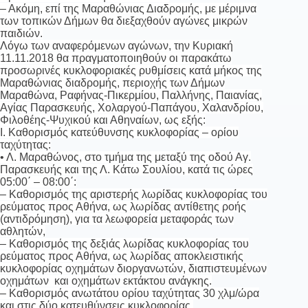
– Ακόμη, επί της Μαραθώνιας Διαδρομής, με μέριμνα
των τοπικών Δήμων θα διεξαχθούν αγώνες μικρών
παιδιών.
Λόγω των αναφερόμενων αγώνων, την Κυριακή
11.11.2018 θα πραγματοποιηθούν οι παρακάτω
προσωρινές κυκλοφοριακές ρυθμίσεις κατά μήκος της
Μαραθώνιας διαδρομής, περιοχής των Δήμων
Μαραθώνα, Ραφήνας-Πικερμίου, Παλλήνης, Παιανίας,
Αγίας Παρασκευής, Χολαργού-Παπάγου, Χαλανδρίου,
Φιλοθέης-Ψυχικού και Αθηναίων, ως εξής:
Ι. Καθορισμός κατεύθυνσης κυκλοφορίας – ορίου
ταχύτητας:
• Λ. Μαραθώνος, στο τμήμα της μεταξύ της οδού Αγ.
Παρασκευής και της Λ. Κάτω Σουλίου, κατά τις ώρες
05:00΄ – 08:00΄:
– Καθορισμός της αριστερής λωρίδας κυκλοφορίας του
ρεύματος προς Αθήνα, ως λωρίδας αντίθετης ροής
(αντιδρόμηση), για τα λεωφορεία μεταφοράς των
αθλητών,
– Καθορισμός της δεξιάς λωρίδας κυκλοφορίας του
ρεύματος προς Αθήνα, ως λωρίδας αποκλειστικής
κυκλοφορίας οχημάτων διοργανωτών, διαπιστευμένων
οχημάτων και οχημάτων εκτάκτου ανάγκης.
– Καθορισμός ανωτάτου ορίου ταχύτητας 30 χλμ/ώρα
και στις δύο κατευθύνσεις κυκλοφορίας.