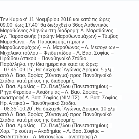
Την Κυριακή 11 Νοεμβρίου 2018 και κατά τις ώρες
09.00΄ έως 17.40΄ θα διεξαχθεί ο 36ος Αυθεντικός
Μαραθώνιος Αθηνών στη διαδρομή: Λ. Μαραθώνος –
Αγ. Παρασκευής (πρώην Μαραθωνομάχων) – Τύμβος
Μαραθώνα – Αγ. Παρασκευής (πρώην
Μαραθωνομάχων) – Λ. Μαραθώνος – Λ. Μεσογείων –
Μιχαλακοπούλου – Φειδιππίδου – Λ. Βασ. Σοφίας –
Ηρώδου Αττικού – Παναθηναϊκό Στάδιο.
Παράλληλα, την ίδια ημέρα και κατά τις ώρες:
– 07.45΄-09.15΄, θα διεξαχθεί Αγώνας Δρόμου 5 χλμ.
από Λ. Βασ. Σοφίας (Σύνταγμα) προς Παναθηναϊκό
Στάδιο, κατά μήκος της διαδρομής:
Λ. Βασ. Αμαλίας – Ελ. Βενιζέλου (Πανεπιστημίου) –
Ρήγα Φεραίου – Ακαδημίας – Λ. Βασ. Σοφίας –
αναστροφή Λ. Βασ. Σοφίας (ΝΙΜΙΤΣ) – Λ. Βασ. Σοφίας –
Ηρ. Αττικού – Παναθηναϊκό Στάδιο.
– 08.35΄-10.20΄, θα διεξαχθεί Αγώνας Δρόμου 10 χλμ.
από Λ. Βασ. Σοφίας (Σύνταγμα) προς Παναθηναϊκό
Στάδιο, κατά μήκος της διαδρομής:
Λ. Βασ. Αμαλίας – Ελ. Βενιζέλου (Πανεπιστημίου) –
Χαρ. Τρικούπη – Ακαδημίας – Λ. Βασ. Σοφίας –
Φειδιππίδου – Λ. Μεσογείων – αναστροφή Λ.