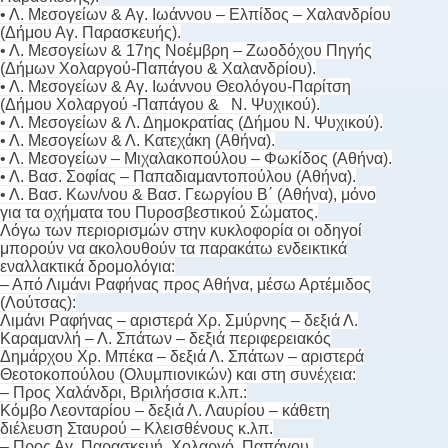
• Λ. Μεσογείων & Αγ. Ιωάννου – Ελπίδος – Χαλανδρίου
(Δήμου Αγ. Παρασκευής).
• Λ. Μεσογείων & 17ης Νοέμβρη – Ζωοδόχου Πηγής
(Δήμων Χολαργού-Παπάγου & Χαλανδρίου).
• Λ. Μεσογείων & Αγ. Ιωάννου Θεολόγου-Παρίτση
(Δήμου Χολαργού -Παπάγου & Ν. Ψυχικού).
• Λ. Μεσογείων & Λ. Δημοκρατίας (Δήμου Ν. Ψυχικού).
• Λ. Μεσογείων & Λ. Κατεχάκη (Αθήνα).
• Λ. Μεσογείων – Μιχαλακοπούλου – Φωκίδος (Αθήνα).
• Λ. Βασ. Σοφίας – Παπαδιαμαντοπούλου (Αθήνα).
• Λ. Βασ. Κων/νου & Βασ. Γεωργίου Β΄ (Αθήνα), μόνο
για τα οχήματα του Πυροσβεστικού Σώματος.
Λόγω των περιορισμών στην κυκλοφορία οι οδηγοί
μπορούν να ακολουθούν τα παρακάτω ενδεικτικά
εναλλακτικά δρομολόγια:
– Από Λιμάνι Ραφήνας προς Αθήνα, μέσω Αρτέμιδος
(Λούτσας):
Λιμάνι Ραφήνας – αριστερά Χρ. Σμύρνης – δεξιά Λ.
Καραμανλή – Λ. Σπάτων – δεξιά περιφερειακός
Δημάρχου Χρ. Μπέκα – δεξιά Λ. Σπάτων – αριστερά
Θεοτοκοπούλου (Ολυμπιονικών) και στη συνέχεια:
– Προς Χαλάνδρι, Βριλήσσια κ.λπ.:
Κόμβο Λεονταρίου – δεξιά Λ. Λαυρίου – κάθετη
διέλευση Σταυρού – Κλεισθένους κ.λπ.
– Προς Αγ. Παρασκευή, Χολαργό, Παπάγου,