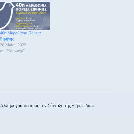
Βενιζέλου (Πανεπιστημίου)
λεκανοπέδιο της Αττικής,
– Χαρ. Τρικούπη –
που αφορούν οχήματα και
Ακαδημίας – Λ. Βασ. Σοφίας
λεωφορεία γραμμής.
– Φειδιππίδου – Λ.
Συγκεκριμένα: Το Σάββατο
Μεσογείων – αναστροφή…
13.11.2021 κατά τις ώρες
40η Μαραθώνια Πορεία
17.00΄ έως 19.50΄,…
Ειρήνης
20 Μαΐου 2022
σε "Κοινωνία"
Αλληλογραφία προς την Σύνταξη της «Γραφίδας»