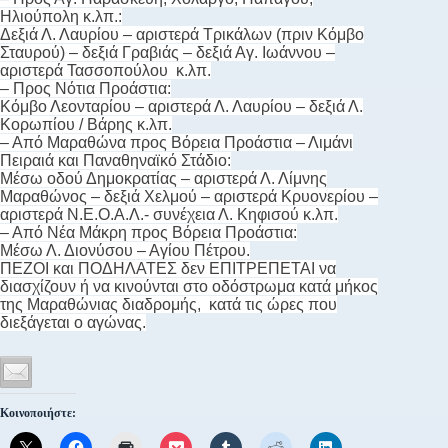
Ηλιούπολη κ.λπ.:
Δεξιά Λ. Λαυρίου – αριστερά Τρικάλων (πριν Κόμβο
Σταυρού) – δεξιά Γραβιάς – δεξιά Αγ. Ιωάννου –
αριστερά Τασσοπούλου κ.λπ.
– Προς Νότια Προάστια:
Κόμβο Λεονταρίου – αριστερά Λ. Λαυρίου – δεξιά Λ.
Κορωπίου / Βάρης κ.λπ.
– Από Μαραθώνα προς Βόρεια Προάστια – Λιμάνι
Πειραιά και Παναθηναϊκό Στάδιο:
Μέσω οδού Δημοκρατίας – αριστερά Λ. Λίμνης
Μαραθώνος – δεξιά Χελμού – αριστερά Κρυονερίου –
αριστερά Ν.Ε.Ο.Α.Λ.- συνέχεια Λ. Κηφισού κ.λπ.
– Από Νέα Μάκρη προς Βόρεια Προάστια:
Μέσω Λ. Διονύσου – Αγίου Πέτρου.
ΠΕΖΟΙ και ΠΟΔΗΛΑΤΕΣ δεν ΕΠΙΤΡΕΠΕΤΑΙ να
διασχίζουν ή να κινούνται στο οδόστρωμα κατά μήκος
της Μαραθώνιας διαδρομής, κατά τις ώρες που
διεξάγεται ο αγώνας.
Κοινοποιήστε: