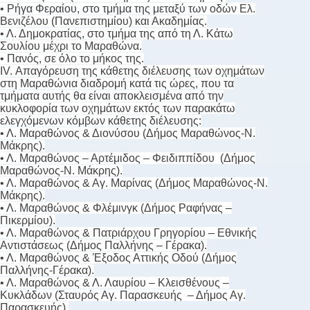
• Ρήγα Φεραίου, στο τμήμα της μεταξύ των οδών Ελ.
Βενιζέλου (Πανεπιστημίου) και Ακαδημίας.
• Λ. Δημοκρατίας, στο τμήμα της από τη Λ. Κάτω
Σουλίου μέχρι το Μαραθώνα.
• Πανός, σε όλο το μήκος της.
ΙV. Απαγόρευση της κάθετης διέλευσης των οχημάτων
στη Μαραθώνια διαδρομή κατά τις ώρες, που τα
τμήματα αυτής θα είναι αποκλεισμένα από την
κυκλοφορία των οχημάτων εκτός των παρακάτω
ελεγχόμενων κόμβων κάθετης διέλευσης:
• Λ. Μαραθώνος & Διονύσου (Δήμος Μαραθώνος-Ν.
Μάκρης).
• Λ. Μαραθώνος – Αρτέμιδος – Φειδιππίδου (Δήμος
Μαραθώνος-Ν. Μάκρης).
• Λ. Μαραθώνος & Αγ. Μαρίνας (Δήμος Μαραθώνος-Ν.
Μάκρης).
• Λ. Μαραθώνος & Φλέμινγκ (Δήμος Ραφήνας –
Πικερμίου).
• Λ. Μαραθώνος & Πατριάρχου Γρηγορίου – Εθνικής
Αντιστάσεως (Δήμος Παλλήνης – Γέρακα).
• Λ. Μαραθώνος & Έξοδος Αττικής Οδού (Δήμος
Παλλήνης-Γέρακα).
• Λ. Μαραθώνος & Λ. Λαυρίου – Κλεισθένους –
Κυκλάδων (Σταυρός Αγ. Παρασκευής – Δήμος Αγ.
Παρασκευής).