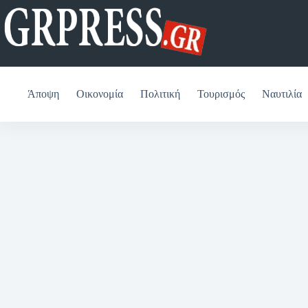
Μετάβαση
στο
περιεχόμενο
Άποψη
Οικονομία
Πολιτική
Τουρισμός
Ναυτιλία