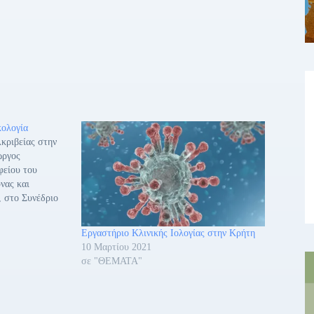
κολογία
Ακριβείας στην
ώργος
φείου του
νας και
 στο Συνέδριο
ς Ογκολογίας
κλειο Κρήτης
Εργαστήριο Κλινικής Ιολογίας στην Κρήτη
ντικαρκινικής
10 Μαρτίου 2021
την Παθολογική
σε "ΘΕΜΑΤΑ"
νεπιστημιακού
λείου…