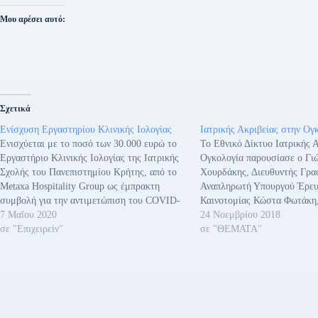
Μου αρέσει αυτό:
Σχετικά
Ενίσχυση Εργαστηρίου Κλινικής Ιολογίας
Ιατρικής Ακριβείας στην Ογ
Ενισχύεται με το ποσό των 30.000 ευρώ το
Το Εθνικό Δίκτυο Ιατρικής 
Εργαστήριο Κλινικής Ιολογίας της Ιατρικής
Ογκολογία παρουσίασε ο Γι
Σχολής του Πανεπιστημίου Κρήτης, από το
Χουρδάκης, Διευθυντής Γρα
Metaxa Hospitality Group ως έμπρακτη
Αναπληρωτή Υπουργού Έρευ
συμβολή για την αντιμετώπιση του COVID-
Καινοτομίας Κώστα Φωτάκη,
19. Σημειώνεται ότι το Εργαστήριο Κλινικής
7 Μαΐου 2020
Κλινικής και Μεταφραστική
24 Νοεμβρίου 2018
Ιολογίας με Διευθυντή τον Καθηγητή κ.
σε "Επιχειρείν"
που διοργανώνεται στο Ηρά
σε "ΘΕΜΑΤΑ"
Γεώργιο Σουρβίνο, έχει οριστεί ως
από την Εταιρεία Στήριξης Α
Εργαστήριο Αναφοράς Κορωνοϊού SARS-
Έρευνας σε συνεργασία με 
CoV-2…
Ογκολογική Κλινική του Πα
Γενικού Νοσοκομείου Ηρακ