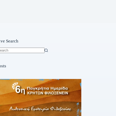
ive Search
o
sults
osts