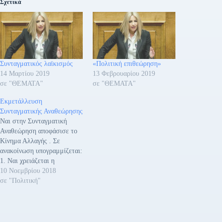
Σχετικά
Συνταγματικός λαϊκισμός
«Πολιτική επιθεώρηση»
14 Μαρτίου 2019
13 Φεβρουαρίου 2019
σε "ΘΕΜΑΤΑ"
σε "ΘΕΜΑΤΑ"
Εκμετάλλευση
Συνταγματικής Αναθεώρησης
Ναι στην Συνταγματική
Αναθεώρηση αποφάσισε το
Κίνημα Αλλαγής . Σε
ανακοίνωση υπογραμμίζεται:
1. Ναι χρειάζεται η
συνταγματική Αναθεώρηση.
10 Νοεμβρίου 2018
Με στόχους την ενίσχυση
σε "Πολιτική"
της αξιοπιστίας του
πολιτικού συστήματος και
την αναβάθμιση του κύρους
των θεσμών και του κράτους