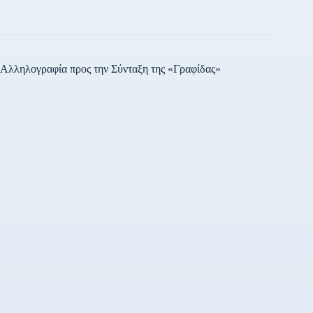
Δικαίου. Γι’ αυτό και από
τον Μάρτιο καταθέσαμε
προς διάλογο τις δικές
μας…
Αλληλογραφία προς την Σύνταξη της «Γραφίδας»