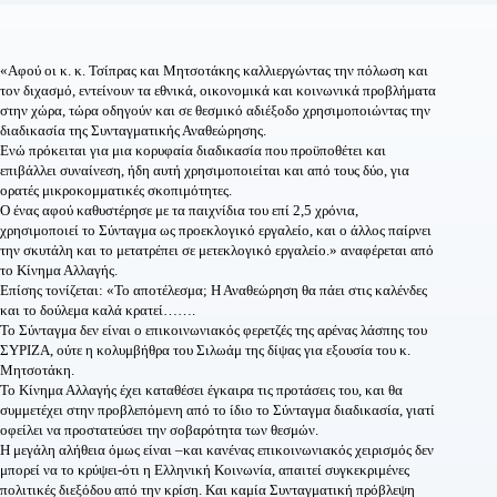
«Αφού οι κ. κ. Τσίπρας και Μητσοτάκης καλλιεργώντας την πόλωση και
τον διχασμό, εντείνουν τα εθνικά, οικονομικά και κοινωνικά προβλήματα
στην χώρα, τώρα οδηγούν και σε θεσμικό αδιέξοδο χρησιμοποιώντας την
διαδικασία της Συνταγματικής Αναθεώρησης.
Ενώ πρόκειται για μια κορυφαία διαδικασία που προϋποθέτει και
επιβάλλει συναίνεση, ήδη αυτή χρησιμοποιείται και από τους δύο, για
ορατές μικροκομματικές σκοπιμότητες.
Ο ένας αφού καθυστέρησε με τα παιχνίδια του επί 2,5 χρόνια,
χρησιμοποιεί το Σύνταγμα ως προεκλογικό εργαλείο, και ο άλλος παίρνει
την σκυτάλη και το μετατρέπει σε μετεκλογικό εργαλείο.» αναφέρεται από
το Κίνημα Αλλαγής.
Επίσης τονίζεται: «Το αποτέλεσμα; Η Αναθεώρηση θα πάει στις καλένδες
και το δούλεμα καλά κρατεί…….
Το Σύνταγμα δεν είναι ο επικοινωνιακός φερετζές της αρένας λάσπης του
ΣΥΡΙΖΑ, ούτε η κολυμβήθρα του Σιλωάμ της δίψας για εξουσία του κ.
Μητσοτάκη.
Το Κίνημα Αλλαγής έχει καταθέσει έγκαιρα τις προτάσεις του, και θα
συμμετέχει στην προβλεπόμενη από το ίδιο το Σύνταγμα διαδικασία, γιατί
οφείλει να προστατεύσει την σοβαρότητα των θεσμών.
Η μεγάλη αλήθεια όμως είναι –και κανένας επικοινωνιακός χειρισμός δεν
μπορεί να το κρύψει-ότι η Ελληνική Κοινωνία, απαιτεί συγκεκριμένες
πολιτικές διεξόδου από την κρίση. Και καμία Συνταγματική πρόβλεψη