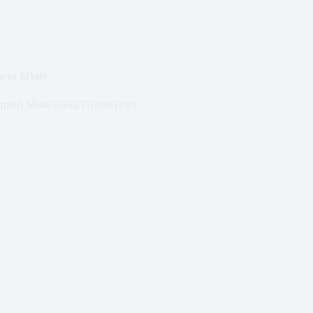
θυντή ΜΜΘ
τρική Μακεδονία
,
Περιφέρειες