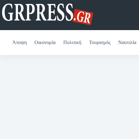
Μετάβαση
στο
περιεχόμενο
Άποψη
Οικονομία
Πολιτική
Τουρισμός
Ναυτιλία