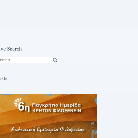
ive Search
o
sults
osts