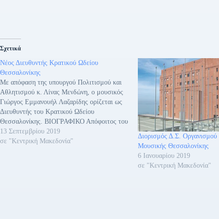
Σχετικά
Νέος Διευθυντής Κρατικού Ωδείου
Θεσσαλονίκης
Με απόφαση της υπουργού Πολιτισμού και
Αθλητισμού κ. Λίνας Μενδώνη, ο μουσικός
Γιώργος Εμμανουήλ Λαζαρίδης ορίζεται ως
Διευθυντής του Κρατικού Ωδείου
Θεσσαλονίκης. ΒΙΟΓΡΑΦΙΚΟ Απόφοιτος του
Βασιλικού Κολλεγίου και του Trinity Laban
13 Σεπτεμβρίου 2019
Διορισμός Δ.Σ. Οργανισμού
στο Λονδίνο, ο Γιώργος Ε. Λαζαρίδης
σε "Κεντρική Μακεδονία"
Μουσικής Θεσσαλονίκης
μαθήτευσε κοντά στη Δόμνα Ευνουχίδου,
6 Ιανουαρίου 2019
στον Yonty Solomon και στον Alfred Brendel
σε "Κεντρική Μακεδονία"
και…