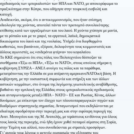
σχεδιασμούς των ιμπεριαλιστών των ΗΠΑ και ΝΑΤΟ, με αποκορύφωμα το
πραξικόπημα στην Κύπρο, που οδήγησε στην τουρκική εισβολή και
κατοχή.
Αναδεικνύει, ακόμα, ότι ο αντικομμουνισμός, που ήταν επίσημη
ιδεολογία της χούντας, αποτελεί πάντα τον προπομπό συνολικότερης
επίθεσης κατά των εργαζομένων και του λαού. Η χούντα χτύπησε με μανία,
με το ρόπαλο και με το χαφιέ, τα εργατικά, λαϊκά, δημοκρατικά
δικαιώματα του λαού και της νεολαίας. Υπήρξε ένα διεφθαρμένο
καθεστώς, που βασάνισε, εξόρισε, δολοφόνησε τους κομμουνιστές και
άλλους αγωνιστές, ως «σιδερένια φτέρνα» του κεφαλαίου.
Το ΚΚΕ σημειώνει ότι στις πύλες του Πολυτεχνείου δέσποζαν τα
συνθήματα «Έξω οι ΗΠΑ», «Έξω το ΝΑΤΟ», στους οποίους σήμερα η
κυβέρνηση ΣΥΡΙΖΑ – ΑΝΕΛ ανοίγει τις πύλες και τα παράθυρα,
μετατρέποντας την Ελλάδα σε μια απέραντη αμερικανοΝΑΤΟική βάση. Η
κυβέρνηση, με την ουσιαστική συμφωνία και στήριξη και των άλλων
αστικών κομμάτων, στο όνομα της λεγόμενης γεωπολιτικής αναβάθμισης,
βαθαίνει την εμπλοκή της Ελλάδας στους ιμπεριαλιστικούς σχεδιασμούς
και ανταγωνισμούς μεταξύ ΗΠΑ – ΝΑΤΟ – ΕΕ και Ρωσίας, Κίνας, άλλων
δυνάμεων, με επίκεντρο τον έλεγχο των πλουτοπαραγωγικών πηγών και
διαδρόμων στρατηγικής σημασίας. Ανταγωνισμοί που εκδηλώνονται με
ιδιαίτερη σφοδρότητα στην περιοχή μας και στην ευρύτερη περιοχή της
Ανατ. Μεσογείου και της Μ. Ανατολής, με τεράστιους κινδύνους για όλους
τους λαούς της περιοχής, ενώ ήδη έχουν χυθεί ποταμοί αίματος στη Συρία,
στην Υεμένη και αλλού, που συνοδεύονται με στρατιές προσφύγων.
Γι’ αυτούς τους λόγους ο φετινός εορτασμός της εξέγερσης του