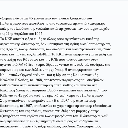
«Συμπληρώνονται 45 χρόνια από τον ηρωικό ξεσηκωμό του
Πολυτεχνείου, που αποτέλεσε το αποκορύφωμα της αντιδικτατορικής
πάλης του λαού και της νεολαίας κατά της χούντας των συνταγματαρχών
της 21ης Απριλίου του 1967.
Το ΚΚΕ αποτίει φόρο τιμής σε όλους όσοι αγωνίστηκαν κατά της
στρατιωτικής δικτατορίας, δοκιμάστηκαν στη φρίκη των βασανιστηρίων,
της εξορίας, των φυλακίσεων, των διώξεων και των στρατοδικείων, στους
νέους και τις νέες της Αντι-ΕΦΕΕ. Το ΚΚΕ είναι περήφανο για τα μέλη και
τα στελέχη του Κόμματος και της ΚΝΕ που πρωτοστάτησαν στον
αγωνιστικό λαϊκό ξεσηκωμό, έδρασαν γενικά στις σκληρές συνθήκες της
παρανομίας και των διώξεων της χούντας. Η ανασυγκρότηση των
Κομματικών Οργανώσεών του και η ίδρυση της Κομμουνιστικής
Νεολαίας Ελλάδας, το 1968, αποτέλεσαν παράγοντες που συνέβαλαν
καθοριστικά στην αντιδικτατορική πάλη, καθώς και ενάντια στη
διαλυτική δράση του οπορτουνισμού.» αναφέρεται σε ανακοίνωση του
ΚΚΕ για τα 45 χρόνια από τον ηρωικό ξεσηκωμό του Πολυτεχνείου.
Στην ανακοίνωση επισημαίνεται: «Η επιβολή της στρατιωτικής
δικτατορίας, το 1967, αποδεικνύει το χαρακτήρα της αστικής εξουσίας ως
δικτατορίας του κεφαλαίου, που παίρνει διάφορες μορφές για την
εξυπηρέτηση των κερδών και των συμφερόντων του. Η δικτατορία, καθ’
όλη την επταετία ’67-’74, υπηρέτησε «διά πυρός και σιδήρου» τα
συμφέροντα της αστικής τάξης σε βάρος του λαού. Υλοποίησε τους