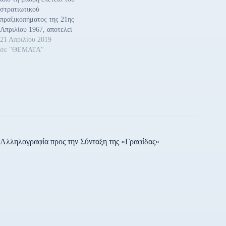
στρατιωτικού
πραξικοπήματος της 21ης
Απριλίου 1967, αποτελεί
ευκαιρία για να διδαχτούμε
21 Απριλίου 2019
και να τιμήσουμε την
σε "ΘΕΜΑΤΑ"
προσφορά και τη μνήμη των
θυμάτων της χούντας, όλων
όσοι φυλακίστηκαν,
εξορίστηκαν, υπέστησαν
βασανιστήρια, συνέβαλλαν
με κάθε μορφή στην
ανάπτυξη της
αντιδικτατορικής πάλης. Το
ΚΚΕ αποτίει…
Αλληλογραφία προς την Σύνταξη της «Γραφίδας»