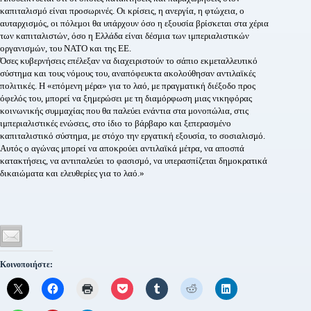
καπιταλισμό είναι προσωρινές. Οι κρίσεις, η ανεργία, η φτώχεια, ο
αυταρχισμός, οι πόλεμοι θα υπάρχουν όσο η εξουσία βρίσκεται στα χέρια
των καπιταλιστών, όσο η Ελλάδα είναι δέσμια των ιμπεριαλιστικών
οργανισμών, του ΝΑΤΟ και της ΕΕ.
Όσες κυβερνήσεις επέλεξαν να διαχειριστούν το σάπιο εκμεταλλευτικό
σύστημα και τους νόμους του, αναπόφευκτα ακολούθησαν αντιλαϊκές
πολιτικές. Η «επόμενη μέρα» για το λαό, με πραγματική διέξοδο προς
όφελός του, μπορεί να ξημερώσει με τη διαμόρφωση μιας νικηφόρας
κοινωνικής συμμαχίας που θα παλεύει ενάντια στα μονοπώλια, στις
ιμπεριαλιστικές ενώσεις, στο ίδιο το βάρβαρο και ξεπερασμένο
καπιταλιστικό σύστημα, με στόχο την εργατική εξουσία, το σοσιαλισμό.
Αυτός ο αγώνας μπορεί να αποκρούει αντιλαϊκά μέτρα, να αποσπά
κατακτήσεις, να αντιπαλεύει το φασισμό, να υπερασπίζεται δημοκρατικά
δικαιώματα και ελευθερίες για το λαό.»
Κοινοποιήστε: