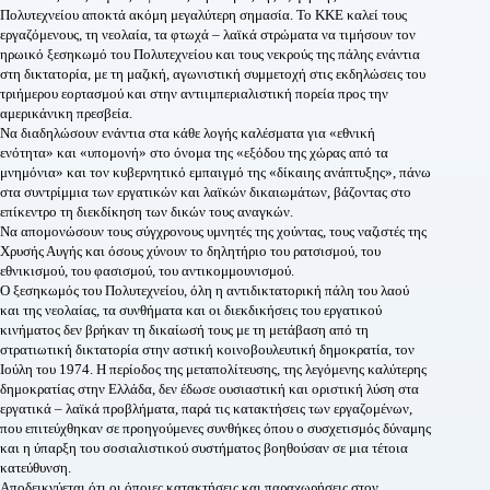
Πολυτεχνείου αποκτά ακόμη μεγαλύτερη σημασία. Το ΚΚΕ καλεί τους
εργαζόμενους, τη νεολαία, τα φτωχά – λαϊκά στρώματα να τιμήσουν τον
ηρωικό ξεσηκωμό του Πολυτεχνείου και τους νεκρούς της πάλης ενάντια
στη δικτατορία, με τη μαζική, αγωνιστική συμμετοχή στις εκδηλώσεις του
τριήμερου εορτασμού και στην αντιιμπεριαλιστική πορεία προς την
αμερικάνικη πρεσβεία.
Να διαδηλώσουν ενάντια στα κάθε λογής καλέσματα για «εθνική
ενότητα» και «υπομονή» στο όνομα της «εξόδου της χώρας από τα
μνημόνια» και τον κυβερνητικό εμπαιγμό της «δίκαιης ανάπτυξης», πάνω
στα συντρίμμια των εργατικών και λαϊκών δικαιωμάτων, βάζοντας στο
επίκεντρο τη διεκδίκηση των δικών τους αναγκών.
Να απομονώσουν τους σύγχρονους υμνητές της χούντας, τους ναζιστές της
Χρυσής Αυγής και όσους χύνουν το δηλητήριο του ρατσισμού, του
εθνικισμού, του φασισμού, του αντικομμουνισμού.
Ο ξεσηκωμός του Πολυτεχνείου, όλη η αντιδικτατορική πάλη του λαού
και της νεολαίας, τα συνθήματα και οι διεκδικήσεις του εργατικού
κινήματος δεν βρήκαν τη δικαίωσή τους με τη μετάβαση από τη
στρατιωτική δικτατορία στην αστική κοινοβουλευτική δημοκρατία, τον
Ιούλη του 1974. Η περίοδος της μεταπολίτευσης, της λεγόμενης καλύτερης
δημοκρατίας στην Ελλάδα, δεν έδωσε ουσιαστική και οριστική λύση στα
εργατικά – λαϊκά προβλήματα, παρά τις κατακτήσεις των εργαζομένων,
που επιτεύχθηκαν σε προηγούμενες συνθήκες όπου ο συσχετισμός δύναμης
και η ύπαρξη του σοσιαλιστικού συστήματος βοηθούσαν σε μια τέτοια
κατεύθυνση.
Αποδεικνύεται ότι οι όποιες κατακτήσεις και παραχωρήσεις στον