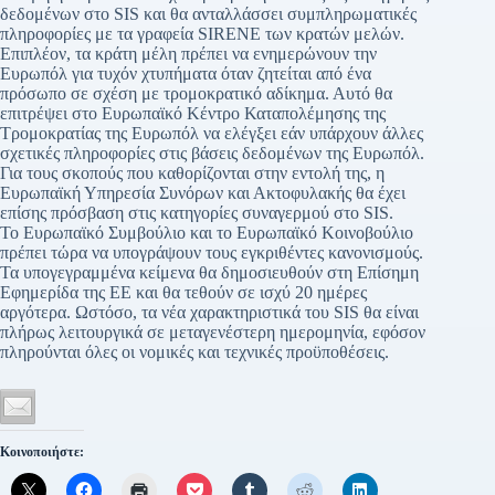
δεδομένων στο SIS και θα ανταλλάσσει συμπληρωματικές
πληροφορίες με τα γραφεία SIRENE των κρατών μελών.
Επιπλέον, τα κράτη μέλη πρέπει να ενημερώνουν την
Ευρωπόλ για τυχόν χτυπήματα όταν ζητείται από ένα
πρόσωπο σε σχέση με τρομοκρατικό αδίκημα. Αυτό θα
επιτρέψει στο Ευρωπαϊκό Κέντρο Καταπολέμησης της
Τρομοκρατίας της Ευρωπόλ να ελέγξει εάν υπάρχουν άλλες
σχετικές πληροφορίες στις βάσεις δεδομένων της Ευρωπόλ.
Για τους σκοπούς που καθορίζονται στην εντολή της, η
Ευρωπαϊκή Υπηρεσία Συνόρων και Ακτοφυλακής θα έχει
επίσης πρόσβαση στις κατηγορίες συναγερμού στο SIS.
Το Ευρωπαϊκό Συμβούλιο και το Ευρωπαϊκό Κοινοβούλιο
πρέπει τώρα να υπογράψουν τους εγκριθέντες κανονισμούς.
Τα υπογεγραμμένα κείμενα θα δημοσιευθούν στη Επίσημη
Εφημερίδα της ΕΕ και θα τεθούν σε ισχύ 20 ημέρες
αργότερα. Ωστόσο, τα νέα χαρακτηριστικά του SIS θα είναι
πλήρως λειτουργικά σε μεταγενέστερη ημερομηνία, εφόσον
πληρούνται όλες οι νομικές και τεχνικές προϋποθέσεις.
Κοινοποιήστε: