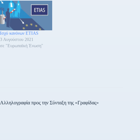
ότι: • η αρχική περίοδος
συνοριακών ελέγχων θα
πρέπει να περιοριστεί σε δύο
μήνες, αντί της τρέχουσας
εξάμηνης περιόδου, και • οι
Ισχύ κανόνων ETIAS
συνοριακοί έλεγχοι δεν θα…
3 Αυγούστου 2021
σε "Ευρωπαϊκή Ένωση"
Αλληλογραφία προς την Σύνταξη της «Γραφίδας»