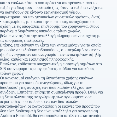
και τα ευάλωτα άτομα που πρέπει να αποτρέπονται από το
ταξίδι για δική τους προστασία (π.χ. όταν τα ταξίδια ενδέχεται
να οδηγήσουν σε κίνδυνο εξαναγκασμού γάμου,
ακρωτηριασμού των γυναικείων γεννητικών οργάνων, όντα).
• καταχωρίσεις με σκοπό την επιστροφή, καταχώριση σε
σχέση με τις αποφάσεις επιστροφής που χορηγούνται στους
παράνομα διαμένοντες υπηκόους τρίτων χωρών,
βελτιώνοντας έτσι την ανταλλαγή πληροφοριών σε σχέση με
τις αποφάσεις επιστροφής.
Επίσης, επεκτείνουν τη λίστα των αντικειμένων για τα οποία
μπορούν να εκδοθούν ειδοποιήσεις, συμπεριλαμβανομένων
ψευδών εγγράφων και αναγνωρίσιμων αντικειμένων υψηλής
αξίας, καθώς και εξοπλισμού πληροφορικής.
Επιπλέον, καθίσταται υποχρεωτική η εισαγωγή σημάτων στο
SIS όσον αφορά τις απαγορεύσεις εισόδου για υπηκόους
τρίτων χωρών.
Οι κανονισμοί εισάγουν τη δυνατότητα χρήσης εικόνων
προσώπου για σκοπούς αναγνώρισης, ιδίως για τη
διασφάλιση της συνοχής των διαδικασιών ελέγχου των
συνόρων. Επιτρέπει επίσης τη συμπερίληψη προφίλ DNA για
τη διευκόλυνση της αναγνώρισης των αγνοουμένων σε
περιπτώσεις που τα δεδομένα των δακτυλικών
αποτυπωμάτων, οι φωτογραφίες ή οι εικόνες του προσώπου
δεν είναι διαθέσιμα ή δεν είναι κατάλληλα για αναγνώριση.
Ακόμη η Ευρωπόλ θα έχει πρόσβαση σε όλες τις κατηγορίες