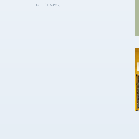
ς καλεί…
σε "Επιλογές"