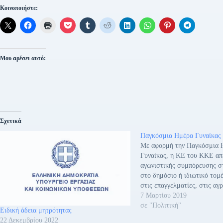
Κοινοποιήστε:
Μου αρέσει αυτό:
Σχετικά
Παγκόσμια Ημέρα Γυναίκας
Με αφορμή την Παγκόσμια 
Γυναίκας, η ΚΕ του ΚΚΕ απ
αγωνιστικής συμπόρευσης στ
στο δημόσιο ή ιδιωτικό τομέ
στις επαγγελματίες, στις αγρ
συνταξιούχους, στις νέες μη
7 Μαρτίου 2019
κοπέλες που βρίσκονται στα 
σε "Πολιτική"
Ειδική άδεια μητρότητας
σχολές μαθητείας, στα πανε
22 Δεκεμβρίου 2022