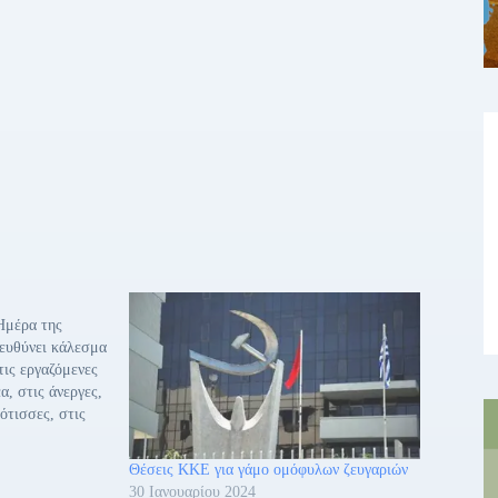
Ημέρα της
ευθύνει κάλεσμα
ις εργαζόμενες
α, στις άνεργες,
ότισσες, στις
τέρες, στις
σχολεία, στις
Θέσεις ΚΚΕ για γάμο ομόφυλων ζευγαριών
πιστήμια και
30 Ιανουαρίου 2024