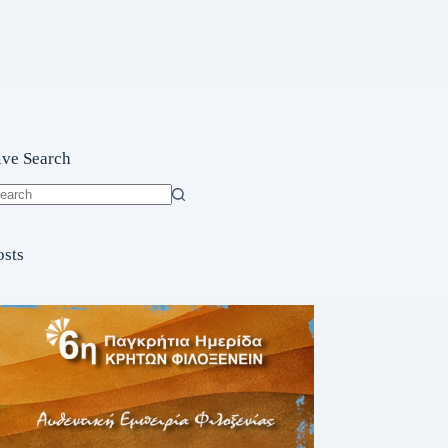
ive Search
o
sults
osts