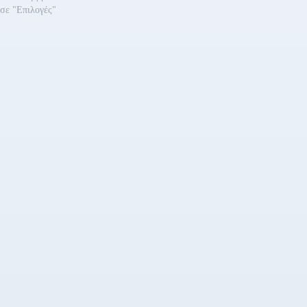
ΤΕΙ, στις μετανάστριες. Τι
σε "Επιλογές"