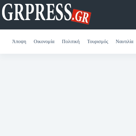
Μετάβαση
στο
περιεχόμενο
Άποψη
Οικονομία
Πολιτική
Τουρισμός
Ναυτιλία