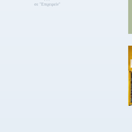
σε "Επιχειρείν"