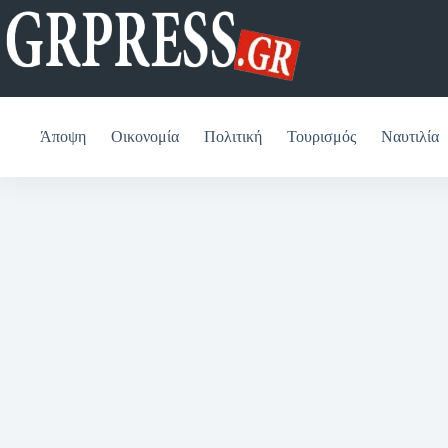
Μετάβαση
στο
περιεχόμενο
Άποψη
Οικονομία
Πολιτική
Τουρισμός
Ναυτιλία