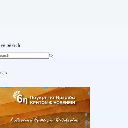
ive Search
o
sults
osts