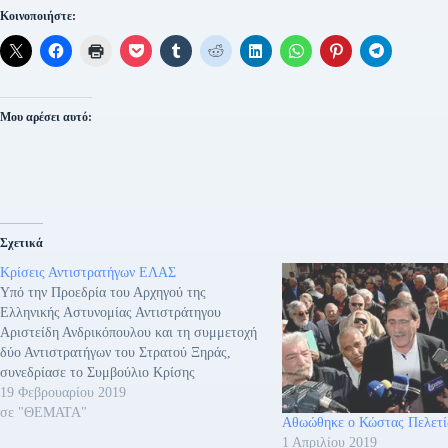
Κοινοποιήστε:
Μου αρέσει αυτό:
Σχετικά
Κρίσεις Αντιστρατήγων ΕΛΑΣ
Υπό την Προεδρία του Αρχηγού της
Ελληνικής Αστυνομίας Αντιστράτηγου
Αριστείδη Ανδρικόπουλου και τη συμμετοχή
δύο Αντιστρατήγων του Στρατού Ξηράς,
συνεδρίασε το Συμβούλιο Κρίσης
Αντιστρατήγων Αστυνομίας και έκρινε ως
19 Φεβρουαρίου 2019
διατηρητέους τους κατωτέρω
σε "ΘΕΜΑΤΑ"
Αθωώθηκε ο Κώστας Πελετί
Αντιστράτηγους Αστυνομίας: • Μιχαήλ
1 Απριλίου 2019