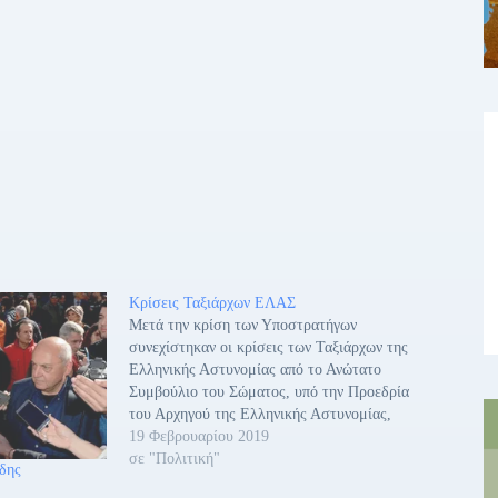
Κρίσεις Ταξιάρχων ΕΛΑΣ
Μετά την κρίση των Υποστρατήγων
συνεχίστηκαν οι κρίσεις των Ταξιάρχων της
Ελληνικής Αστυνομίας από το Ανώτατο
Συμβούλιο του Σώματος, υπό την Προεδρία
του Αρχηγού της Ελληνικής Αστυνομίας,
Αντιστρατήγου Αριστείδη Ανδρικόπουλου και
19 Φεβρουαρίου 2019
τη συμμετοχή των Αντιστρατήγων του
σε "Πολιτική"
δης
Σώματος Μιχαήλ Καραμαλάκη και