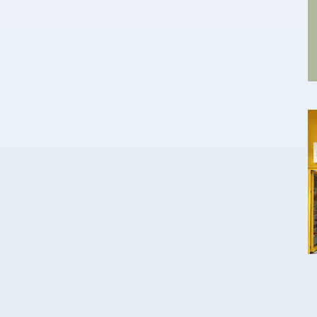
Ζαχαρούλας Τσιριγώτη. Ειδικότερα, το
Ανώτατο Συμβούλιο: Έκρινε προακτέους στο
βαθμό…