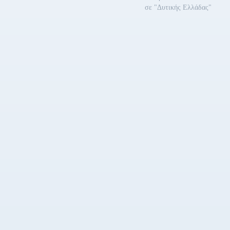
Καραμαλάκη • Ζαχαρούλα Τσιριγώτη •
σε "Δυτικής Ελλάδας"
Xρήστο Δραγατάκη • Ανδρέα Αποστολόπουλο
• Ανδρέα Δασκαλάκη Οι κρίσεις…