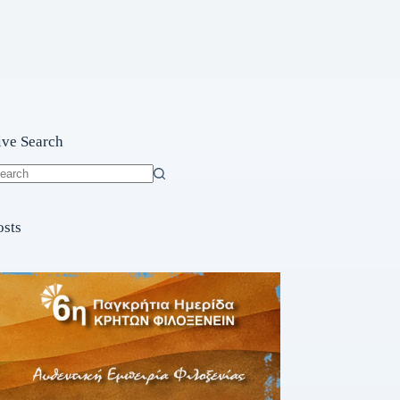
ive Search
o
sults
osts