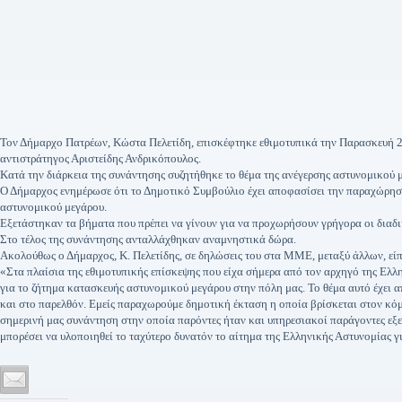
Τον Δήμαρχο Πατρέων, Κώστα Πελετίδη, επισκέφτηκε εθιμοτυπικά την Παρασκευή 2
αντιστράτηγος Αριστείδης Ανδρικόπουλος.
Κατά την διάρκεια της συνάντησης συζητήθηκε το θέμα της ανέγερσης αστυνομικού 
Ο Δήμαρχος ενημέρωσε ότι το Δημοτικό Συμβούλιο έχει αποφασίσει την παραχώρηση
αστυνομικού μεγάρου.
Εξετάστηκαν τα βήματα που πρέπει να γίνουν για να προχωρήσουν γρήγορα οι διαδι
Στο τέλος της συνάντησης ανταλλάχθηκαν αναμνηστικά δώρα.
Ακολούθως ο Δήμαρχος, Κ. Πελετίδης, σε δηλώσεις του στα ΜΜΕ, μεταξύ άλλων, είπ
«Στα πλαίσια της εθιμοτυπικής επίσκεψης που είχα σήμερα από τον αρχηγό της Ελλη
για το ζήτημα κατασκευής αστυνομικού μεγάρου στην πόλη μας. Το θέμα αυτό έχει 
και στο παρελθόν. Εμείς παραχωρούμε δημοτική έκταση η οποία βρίσκεται στον κό
σημερινή μας συνάντηση στην οποία παρόντες ήταν και υπηρεσιακοί παράγοντες εξετ
μπορέσει να υλοποιηθεί το ταχύτερο δυνατόν το αίτημα της Ελληνικής Αστυνομίας 