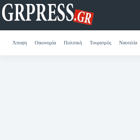
Μετάβαση
στο
περιεχόμενο
Άποψη
Οικονομία
Πολιτική
Τουρισμός
Ναυτιλία