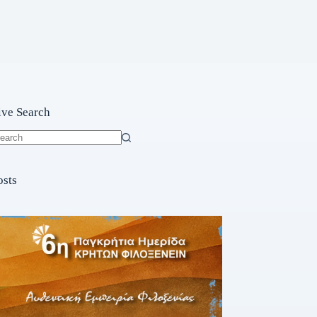
ive Search
o
sults
osts