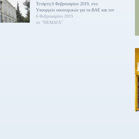
Τετάρτη 6 Φεβρουαρίου 2019, στο
Υπουργείο οικονομικών για τα ΒΑΕ και τον
13ο και 14ο μισθό, έδειξε, για μία ακόμα
6 Φεβρουαρίου 2019
φορά, ο Υπουργός Οικονομικών, Ευκλείδης
σε "ΘΕΜΑΤΑ"
Τσακαλώτος.» αναφέρει ανακοίνωση της
ΑΔΕΔΥ. Επίσης υπογραμμίζεται: «Παρά το
γεγονός…