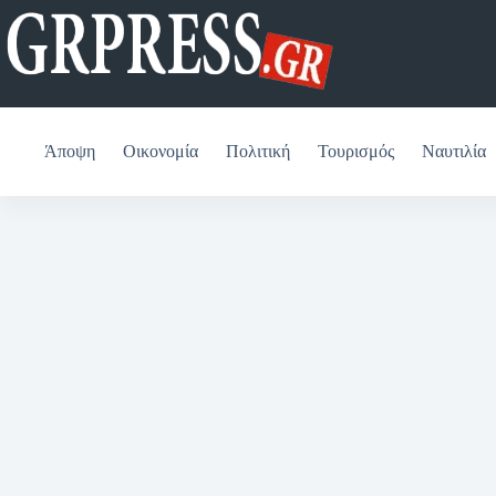
Μετάβαση
στο
περιεχόμενο
Άποψη
Οικονομία
Πολιτική
Τουρισμός
Ναυτιλία