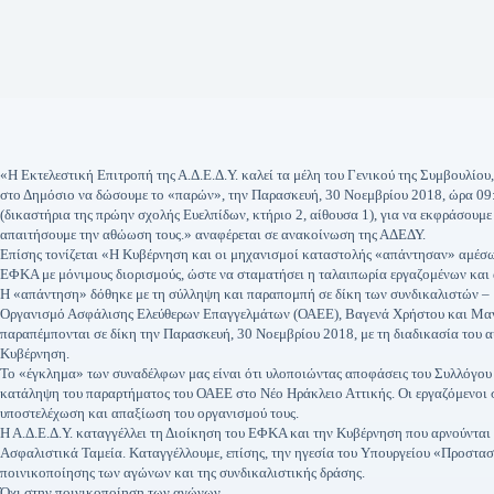
«Η Εκτελεστική Επιτροπή της Α.Δ.Ε.Δ.Υ. καλεί τα μέλη του Γενικού της Συμβουλίο
στο Δημόσιο να δώσουμε το «παρών», την Παρασκευή, 30 Νοεμβρίου 2018, ώρα 0
(δικαστήρια της πρώην σχολής Ευελπίδων, κτήριο 2, αίθουσα 1), για να εκφράσουμ
απαιτήσουμε την αθώωση τους.» αναφέρεται σε ανακοίνωση της ΑΔΕΔΥ.
Επίσης τονίζεται «Η Κυβέρνηση και οι μηχανισμοί καταστολής «απάντησαν» αμέσως
ΕΦΚΑ με μόνιμους διορισμούς, ώστε να σταματήσει η ταλαιπωρία εργαζομένων και
Η «απάντηση» δόθηκε με τη σύλληψη και παραπομπή σε δίκη των συνδικαλιστών – 
Οργανισμό Ασφάλισης Ελεύθερων Επαγγελμάτων (ΟΑΕΕ), Βαγενά Χρήστου και Μανο
παραπέμπονται σε δίκη την Παρασκευή, 30 Νοεμβρίου 2018, με τη διαδικασία του
Κυβέρνηση.
Το «έγκλημα» των συναδέλφων μας είναι ότι υλοποιώντας αποφάσεις του Συλλόγου τ
κατάληψη του παραρτήματος του ΟΑΕΕ στο Νέο Ηράκλειο Αττικής. Οι εργαζόμενοι
υποστελέχωση και απαξίωση του οργανισμού τους.
Η Α.Δ.Ε.Δ.Υ. καταγγέλλει τη Διοίκηση του ΕΦΚΑ και την Κυβέρνηση που αρνούνται
Ασφαλιστικά Ταμεία. Καταγγέλλουμε, επίσης, την ηγεσία του Υπουργείου «Προστασ
ποινικοποίησης των αγώνων και της συνδικαλιστικής δράσης.
Όχι στην ποινικοποίηση των αγώνων