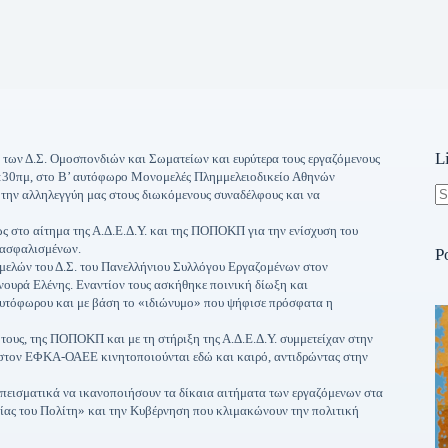
L
υ, των Δ.Σ. Ομοσπονδιών και Σωματείων και ευρύτερα τους εργαζόμενους
9:30πμ, στο Β’ αυτόφωρο Μονομελές Πλημμελειοδικείο Αθηνών
ε την αλληλεγγύη μας στους διωκόμενους συναδέλφους και να
N
re
 στο αίτημα της Α.Δ.Ε.Δ.Υ. και της ΠΟΠΟΚΠ για την ενίσχυση του
 ασφαλισμένων.
P
μελών του Δ.Σ. του Πανελλήνιου Συλλόγου Εργαζομένων στον
υρά Ελένης. Εναντίον τους ασκήθηκε ποινική δίωξη και
 αυτόφωρου και με βάση το «ιδιώνυμο» που ψήφισε πρόσφατα η
ους, της ΠΟΠΟΚΠ και με τη στήριξη της Α.Δ.Ε.Δ.Υ. συμμετείχαν στην
 στον ΕΦΚΑ-ΟΑΕΕ κινητοποιούνται εδώ και καιρό, αντιδρώντας στην
 πεισματικά να ικανοποιήσουν τα δίκαια αιτήματα των εργαζόμενων στα
ίας του Πολίτη» και την Κυβέρνηση που κλιμακώνουν την πολιτική