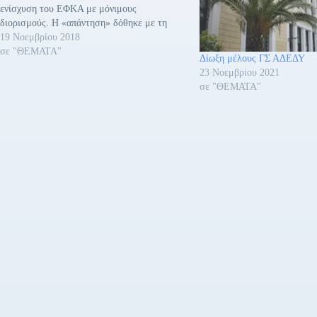
ενίσχυση του ΕΦΚΑ με μόνιμους
διορισμούς. Η «απάντηση» δόθηκε με τη
σύλληψη των συνδικαλιστών – μελών του
19 Νοεμβρίου 2018
Δ.Σ. του Πανελλήνιου Συλλόγου
σε "ΘΕΜΑΤΑ"
Δίωξη μέλους ΓΣ ΑΔΕΔΥ
Εργαζομένων στον Οργανισμό Ασφάλισης
23 Νοεμβρίου 2021
Ελεύθερων Επαγγελμάτων (ΟΑΕΕ), Βαγενά
σε "ΘΕΜΑΤΑ"
Χρήστο και Μανουρά Ελένη. Εναντίον
τους…