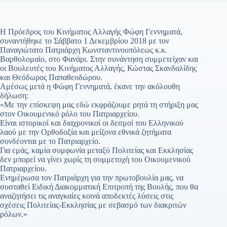
H Πρόεδρος του Κινήματος Αλλαγής Φώφη Γεννηματά,
συναντήθηκε το Σάββατο 1 Δεκεμβρίου 2018 με τον
Παναγιώτατο Πατριάρχη Κωνσταντινουπόλεως κ.κ.
Βαρθολομαίο, στο Φανάρι. Στην συνάντηση συμμετείχαν και
οι Βουλευτές του Κινήματος Αλλαγής, Κώστας Σκανδαλίδης
και Θεόδωρος Παπαθεοδώρου.
Αμέσως μετά η Φώφη Γεννηματά, έκανε την ακόλουθη
δήλωση:
«Με την επίσκεψη μας εδώ εκφράζουμε ρητά τη στήριξη μας
στον Οικουμενικό ρόλο του Πατριαρχείου.
Είναι ιστορικοί και διαχρονικοί οι δεσμοί του Ελληνικού
λαού με την Ορθοδοξία και μείζονα εθνικά ζητήματα
συνδέονται με το Πατριαρχείο.
Για εμάς, καμία συμφωνία μεταξύ Πολιτείας και Εκκλησίας
δεν μπορεί να γίνει χωρίς τη συμμετοχή του Οικουμενικού
Πατριαρχείου.
Ενημέρωσα τον Πατριάρχη για την πρωτοβουλία μας, να
συσταθεί Ειδική Διακομματική Επιτροπή της Βουλής, που θα
αναζητήσει τις αναγκαίες κοινά αποδεκτές λύσεις στις
σχέσεις Πολιτείας-Εκκλησίας με σεβασμό των διακριτών
ρόλων.»