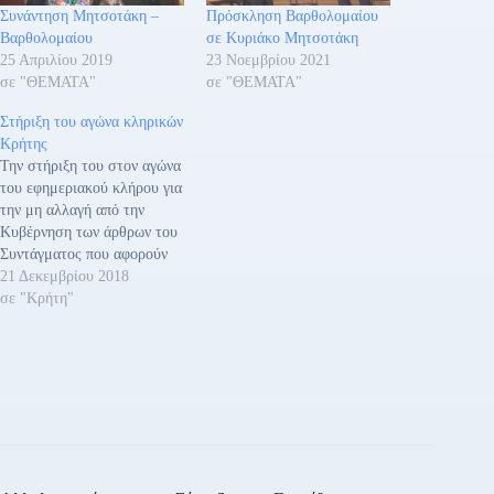
Συνάντηση Μητσοτάκη –
Πρόσκληση Βαρθολομαίου
Βαρθολομαίου
σε Κυριάκο Μητσοτάκη
25 Απριλίου 2019
23 Νοεμβρίου 2021
σε "ΘΕΜΑΤΑ"
σε "ΘΕΜΑΤΑ"
Στήριξη του αγώνα κληρικών
Κρήτης
Την στήριξη του στον αγώνα
του εφημεριακού κλήρου για
την μη αλλαγή από την
Κυβέρνηση των άρθρων του
Συντάγματος που αφορούν
την Ορθόδοξη Εκκλησία και
21 Δεκεμβρίου 2018
του Νόμου για το ισχύων
σε "Κρήτη"
μισθολογικό καθεστώς των
κληρικών, εξέφρασε ο
Περιφερειάρχης Κρήτης
Σταύρος Αρναουτάκης στα
μέλη του προεδρείου της
Ένωσης συνδέσμων
κληρικών Κρήτης που…