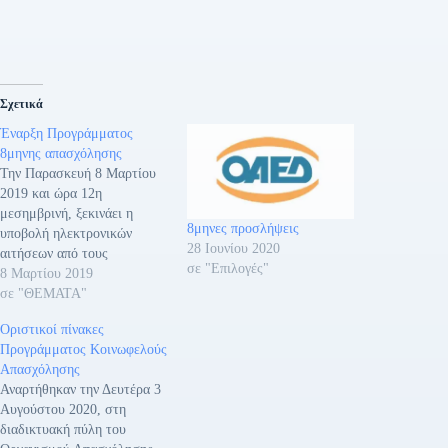
Σχετικά
Έναρξη Προγράμματος
8μηνης απασχόλησης
Την Παρασκευή 8 Μαρτίου
2019 και ώρα 12η
μεσημβρινή, ξεκινάει η
8μηνες προσλήψεις
υποβολή ηλεκτρονικών
28 Ιουνίου 2020
αιτήσεων από τους
σε "Επιλογές"
ενδιαφερόμενους,
8 Μαρτίου 2019
εγγεγραμμένους στο μητρώο
σε "ΘΕΜΑΤΑ"
του Οργανισμού
Οριστικοί πίνακες
Απασχόλησης Εργατικού
Προγράμματος Κοινωφελούς
Δυναμικού (ΟΑΕΔ)
Απασχόλησης
ανέργους, ηλικίας άνω των
Αναρτήθηκαν την Δευτέρα 3
18 ετών, για 8.933 θέσεις
Αυγούστου 2020, στη
πλήρους απασχόλησης και
διαδικτυακή πύλη του
για χρονικό διάστημα οκτώ