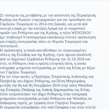
Σε συνέχεια της μετάβασης με την αποστολή της Περιφέρειας
Κρήτης και Κρητών επιχειρηματιών για την προώθηση του
Γαμήλιου Τουρισμού το 2014 στη Σαγκάη, και μετά από
συνεχή επαφή με την κινεζική Αγορά για το τουριστικό
προϊόν του Ρεθύμνου και της Κρήτης, η πόλη WENZHOU
(με πληθυσμό 9 εκατομμύρια κατοίκους) έστειλε πρόσκληση
για έναρξη συνεργασίας πάνω σε θέματα Τουρισμού και
πολιτισμού.
Η πρόσκληση, η οποία απευθύνθηκε σε συγκεκριμένες
πόλεις της Ελλάδας και της Κρήτης, έγινε άμεσα αποδεκτή
από το Δημοτικό Συμβούλιο Ρεθύμνης την 31.10.2018 και
έτσι, το Ρέθυμνο είναι η πρώτη ελληνική πόλη, η οποία
υπέγραψε μνημόνιο συνεργασίας με πόλη της Κίνας με θέμα
τον Γαμήλιο Τουρισμό.
Για τον λόγο αυτόν, η Πρόεδρος Τουριστικής Ανάπτυξης και
Προβολής του Δήμου Ρεθύμνης, κα Πέπη Μπιρλιράκη,
μετέβη την 8η και 9η Νοεμβρίου 2018 στην πόλη Wenzhou
της Επαρχίας Zhejiang της Λαϊκής Δημοκρατίας της Κίνας,
όπου εκπροσώπησε τον Δήμο Ρεθύμνης στην υπογραφή
μνημονίου συνεργασίας μεταξύ Ρεθύμνου και Wenzhou σε
διάφορους τομείς, με έμφαση στον Γαμήλιο Τουρισμό.
Η συμφωνία υπογράφηκε στο νησί Dongtou ενώ στην τελετή