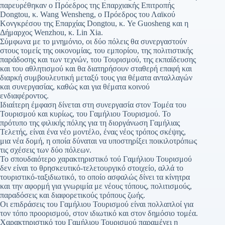
παρευρέθηκαν ο Πρόεδρος της Επαρχιακής Επιτροπής
Dongtou, κ. Wang Wensheng, ο Πρόεδρος του Λαϊκού
Κονγκρέσου της Επαρχίας Dongtou, κ. Ye Guosheng και η
Δήμαρχος Wenzhou, κ. Lin Xia.
Σύμφωνα με το μνημόνιο, οι δύο πόλεις θα συνεργαστούν
στους τομείς της οικονομίας, του εμπορίου, της πολιτιστικής
παράδοσης και των τεχνών, του Τουρισμού, της εκπαίδευσης
και του αθλητισμού και θα διατηρήσουν σταθερή επαφή και
διαρκή συμβουλευτική μεταξύ τους για θέματα ανταλλαγών
και συνεργασίας, καθώς και για θέματα κοινού
ενδιαφέροντος.
Ιδιαίτερη έμφαση δίνεται στη συνεργασία στον Τομέα του
Τουρισμού και κυρίως, του Γαμήλιου Τουρισμού. Το
πρότυπο της φιλικής πόλης για τη διοργάνωση Γαμήλιας
Τελετής, είναι ένα νέο μοντέλο, ένας νέος τρόπος σκέψης,
μια νέα δομή, η οποία δύναται να υποστηρίξει ποικιλοτρόπως
τις σχέσεις των δύο πόλεων.
Το σπουδαιότερο χαρακτηριστικό τού Γαμήλιου Τουρισμού
δεν είναι το θρησκευτικό-τελετουργικό στοιχείο, αλλά το
τουριστικό-ταξιδιωτικό, το οποίο ασφαλώς δίνει τα κίνητρα
και την αφορμή για γνωριμία με νέους τόπους, πολιτισμούς,
παραδόσεις και διαφορετικούς τρόπους ζωής.
Οι επιδράσεις του Γαμήλιου Τουρισμού είναι πολλαπλοί για
τον τόπο προορισμού, στον ιδιωτικό και στον δημόσιο τομέα.
Χαρακτηριστικό του Γαμήλιου Τουρισμού παραμένει η