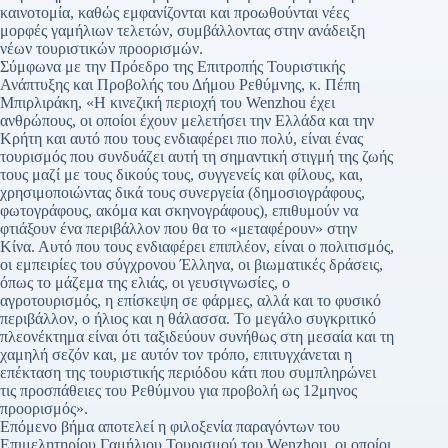
καινοτομία, καθώς εμφανίζονται και προωθούνται νέες
μορφές γαμήλιων τελετών, συμβάλλοντας στην ανάδειξη
νέων τουριστικών προορισμών.
Σύμφωνα με την Πρόεδρο της Επιτροπής Τουριστικής
Ανάπτυξης και Προβολής του Δήμου Ρεθύμνης, κ. Πέπη
Μπιρλιράκη, «Η κινεζική περιοχή του Wenzhou έχει
ανθρώπους, οι οποίοι έχουν μελετήσει την Ελλάδα και την
Κρήτη και αυτό που τους ενδιαφέρει πιο πολύ, είναι ένας
τουρισμός που συνδυάζει αυτή τη σημαντική στιγμή της ζωής
τους μαζί με τους δικούς τους, συγγενείς και φίλους, και,
χρησιμοποιώντας δικά τους συνεργεία (δημοσιογράφους,
φωτογράφους, ακόμα και σκηνογράφους), επιθυμούν να
φτιάξουν ένα περιβάλλον που θα το «μεταφέρουν» στην
Κίνα. Αυτό που τους ενδιαφέρει επιπλέον, είναι ο πολιτισμός,
οι εμπειρίες του σύγχρονου Έλληνα, οι βιωματικές δράσεις,
όπως το μάζεμα της ελιάς, οι γευσιγνωσίες, ο
αγροτουρισμός, η επίσκεψη σε φάρμες, αλλά και το φυσικό
περιβάλλον, ο ήλιος και η θάλασσα. Το μεγάλο συγκριτικό
πλεονέκτημα είναι ότι ταξιδεύουν συνήθως στη μεσαία και τη
χαμηλή σεζόν και, με αυτόν τον τρόπο, επιτυγχάνεται η
επέκταση της τουριστικής περιόδου κάτι που συμπληρώνει
τις προσπάθειες του Ρεθύμνου για προβολή ως 12μηνος
προορισμός».
Επόμενο βήμα αποτελεί η φιλοξενία παραγόντων του
Επιμελητηρίου Γαμήλιου Τουρισμού του Wenzhou, οι οποίοι