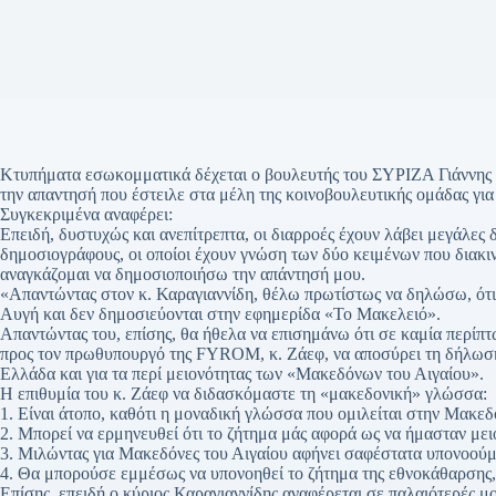
Κτυπήματα εσωκομματικά δέχεται ο βουλευτής του ΣΥΡΙΖΑ Γιάννης 
την απαντησή που έστειλε στα μέλη της κοινοβουλευτικής ομάδας γι
Συγκεκριμένα αναφέρει:
Επειδή, δυστυχώς και ανεπίτρεπτα, οι διαρροές έχουν λάβει μεγάλες 
δημοσιογράφους, οι οποίοι έχουν γνώση των δύο κειμένων που διακι
αναγκάζομαι να δημοσιοποιήσω την απάντησή μου.
«Απαντώντας στον κ. Καραγιαννίδη, θέλω πρωτίστως να δηλώσω, ότι
Αυγή και δεν δημοσιεύονται στην εφημερίδα «Το Μακελειό».
Απαντώντας του, επίσης, θα ήθελα να επισημάνω ότι σε καμία περίπ
προς τον πρωθυπουργό της FYROM, κ. Ζάεφ, να αποσύρει τη δήλωσ
Ελλάδα και για τα περί μειονότητας των «Μακεδόνων του Αιγαίου».
Η επιθυμία του κ. Ζάεφ να διδασκόμαστε τη «μακεδονική» γλώσσα:
1. Είναι άτοπο, καθότι η μοναδική γλώσσα που ομιλείται στην Μακεδο
2. Μπορεί να ερμηνευθεί ότι το ζήτημα μάς αφορά ως να ήμασταν μει
3. Μιλώντας για Μακεδόνες του Αιγαίου αφήνει σαφέστατα υπονοού
4. Θα μπορούσε εμμέσως να υπονοηθεί το ζήτημα της εθνοκάθαρσης,
Επίσης, επειδή ο κύριος Καραγιαννίδης αναφέρεται σε παλαιότερές