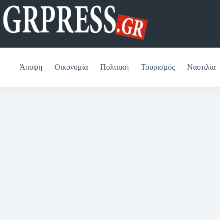
Μετάβαση
στο
περιεχόμενο
Άποψη
Οικονομία
Πολιτική
Τουρισμός
Ναυτιλία