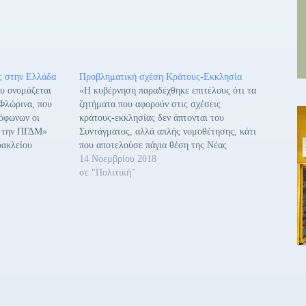
ς στην Ελλάδα
Προβληματική σχέση Κράτους-Εκκλησία
υ ονομάζεται
«Η κυβέρνηση παραδέχθηκε επιτέλους ότι τα
Φλώρινα, που
ζητήματα που αφορούν στις σχέσεις
όφωνων οι
κράτους-εκκλησίας δεν άπτονται του
με την ΠΓΔΜ»
Συντάγματος, αλλά απλής νομοθέτησης, κάτι
ρακλείου
που αποτελούσε πάγια θέση της Νέας
νάκης.
Δημοκρατίας. Παράλληλα, με την άτακτη
14 Νοεμβρίου 2018
αρίου 2018
υποχώρηση του κ. Τσίπρα στις μέχρι
σε "Πολιτική"
Ηράκλεια
πρότινος μεγαλεπίβολες εξαγγελίες του περί
ητα ντόπιων
συνταγματικού διαχωρισμού κράτους-
εκκλησίας επιβεβαίωσε για μια ακόμη…