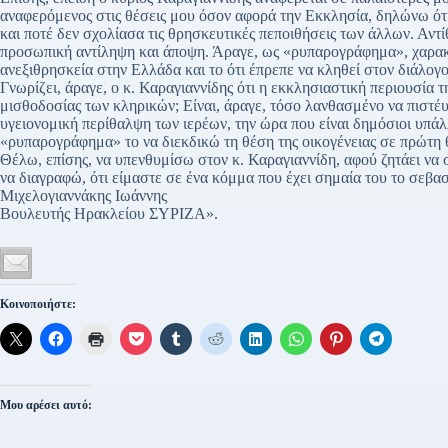
αναφερόμενος στις θέσεις μου όσον αφορά την Εκκλησία, δηλώνω ότι 
και ποτέ δεν σχολίασα τις θρησκευτικές πεποιθήσεις των άλλων. Αντ
προσωπική αντίληψη και άποψη. Άραγε, ως «ρυπαρογράφημα», χαρακτη
ανεξιθρησκεία στην Ελλάδα και το ότι έπρεπε να κληθεί στον διάλογ
Γνωρίζει, άραγε, ο κ. Καραγιαννίδης ότι η εκκλησιαστική περιουσία τ
μισθοδοσίας των κληρικών; Είναι, άραγε, τόσο λανθασμένο να πιστέυω
υγειονομική περίθαλψη των ιερέων, την ώρα που είναι δημόσιοι υπάλ
«ρυπαρογράφημα» το να διεκδικώ τη θέση της οικογένειας σε πρώτη θ
Θέλω, επίσης, να υπενθυμίσω στον κ. Καραγιαννίδη, αφού ζητάει να
να διαγραφώ, ότι είμαστε σε ένα κόμμα που έχει σημαία του το σεβα
Μιχελογιαννάκης Ιωάννης
Βουλευτής Ηρακλείου ΣΥΡΙΖΑ».
Κοινοποιήστε:
Μου αρέσει αυτό: