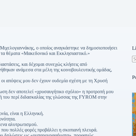
Μιχελογιαννάκης, ο οποίος αναγκάστηκε να δημοσιοποιήσει
L
α τα θέματα «Μακεδονικό και Εκκλησιαστικό.»
διαστάσεις, και δέχομαι συνεχώς κλήσεις από
N
νήθηκαν ανάμεσα στα μέλη της κοινοβουλευτικής ομάδας,
re
P
 οι απόψεις μου δεν έχουν ουδεμία σχέση με τη Χρυσή
τωση δεν αποτελεί «χρυσαυγήτικο σχόλιο» η προτροπή μου
ή του περί διδασκαλίας της γλώσσας της FYROM στην
νία, είναι η Ελληνική.
ονότητα.
μενα αλυτρωτισμού.
 που πολλές φορές προβάλλει η σκοπιανή πλευρά.
 μου δηλώσεις ως «ρυπαρογραφήματα», προφανώς