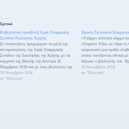
Σχετικά
Κυβερνητική προσβολή Ιεράς Επαρχιακής
Ίδρυση Σκοπιανού Κόμματο
Συνόδου Εκκλησίας Κρήτης
«Υπάρχει πολιτικό κόμμα πο
Σε συναντήσεις προχώρησαν τα μέλη της
«Ουράνιο Τόξο» με έδρα τη 
αντιπροσωπείας της Ιεράς Επαρχιακής
εκπροσωπεί μια ομάδα σλαβ
Συνόδου της Εκκλησίας της Κρήτης με τα
οποίοι ταυτίζονται εθνικά 
κόμματα της Βουλής την Δευτέρα 26
δήλωσε ο βουλευτής του Η
Νοεμβρίου 2018 και με τους βουλευτές της.
ΣΥΡΙΖΑ Γιάννης Μιχελογιαν
10 Δεκεμβρίου 2018
Ο βουλευτής Ηρακλείου του ΣΥΡΙΖΑ Ι.
29 Νοεμβρίου 2018
Ειδικότερα: - Στις 12 Ιανου
σε "Πολιτική"
Μιχελογιαννάκης δήλωσε τα εξής: 1.
σε "Πολιτική"
ιδρύεται ΜΚΟ με έδρα την 
Διαφωνεί με τον διαχωρισμό Κράτους-
Σερρών, με όνομα «Αδελφότ
Εκκλησίας. 2. Θεωρεί προσβολή τη…
Σερραίων Κύριλλος…