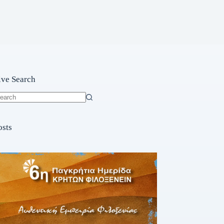
ive Search
o
sults
osts