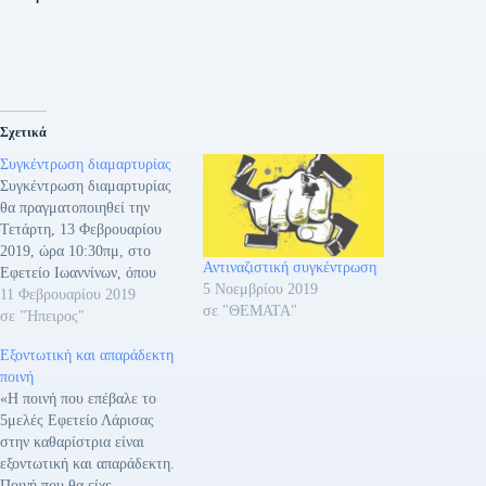
Σχετικά
Συγκέντρωση διαμαρτυρίας
Συγκέντρωση διαμαρτυρίας
θα πραγματοποιηθεί την
Τετάρτη, 13 Φεβρουαρίου
2019, ώρα 10:30πμ, στο
Αντιναζιστική συγκέντρωση
Εφετείο Ιωαννίνων, όπου
5 Νοεμβρίου 2019
εκδικάζεται εξ αναβολής, η
11 Φεβρουαρίου 2019
σε "ΘΕΜΑΤΑ"
αίτηση ακυρώσεως -κύρια
σε "Ήπειρος"
δίκη- διοικητικού
Εξοντωτική και απαράδεκτη
υπαλλήλου του ΤΕΙ
ποινή
Ηπείρου, τον οποίο στηρίζει
«Η ποινή που επέβαλε το
η Α.Δ.Ε.Δ.Υ., κατά του
5μελές Εφετείο Λάρισας
αποκλεισμού του από τις
στην καθαρίστρια είναι
διαδικασίες κρίσεων για
εξοντωτική και απαράδεκτη.
θέση προϊσταμένου
Ποινή που θα είχε