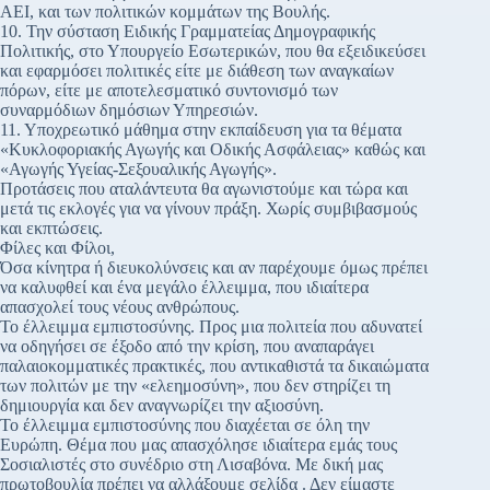
ΑΕΙ, και των πολιτικών κομμάτων της Βουλής.
10. Την σύσταση Ειδικής Γραμματείας Δημογραφικής
Πολιτικής, στο Υπουργείο Εσωτερικών, που θα εξειδικεύσει
και εφαρμόσει πολιτικές είτε με διάθεση των αναγκαίων
πόρων, είτε με αποτελεσματικό συντονισμό των
συναρμόδιων δημόσιων Υπηρεσιών.
11. Υποχρεωτικό μάθημα στην εκπαίδευση για τα θέματα
«Κυκλοφοριακής Αγωγής και Οδικής Ασφάλειας» καθώς και
«Αγωγής Υγείας-Σεξουαλικής Αγωγής».
Προτάσεις που αταλάντευτα θα αγωνιστούμε και τώρα και
μετά τις εκλογές για να γίνουν πράξη. Χωρίς συμβιβασμούς
και εκπτώσεις.
Φίλες και Φίλοι,
Όσα κίνητρα ή διευκολύνσεις και αν παρέχουμε όμως πρέπει
να καλυφθεί και ένα μεγάλο έλλειμμα, που ιδιαίτερα
απασχολεί τους νέους ανθρώπους.
Το έλλειμμα εμπιστοσύνης. Προς μια πολιτεία που αδυνατεί
να οδηγήσει σε έξοδο από την κρίση, που αναπαράγει
παλαιοκομματικές πρακτικές, που αντικαθιστά τα δικαιώματα
των πολιτών με την «ελεημοσύνη», που δεν στηρίζει τη
δημιουργία και δεν αναγνωρίζει την αξιοσύνη.
Το έλλειμμα εμπιστοσύνης που διαχέεται σε όλη την
Ευρώπη. Θέμα που μας απασχόλησε ιδιαίτερα εμάς τους
Σοσιαλιστές στο συνέδριο στη Λισαβόνα. Με δική μας
πρωτοβουλία πρέπει να αλλάξουμε σελίδα . Δεν είμαστε