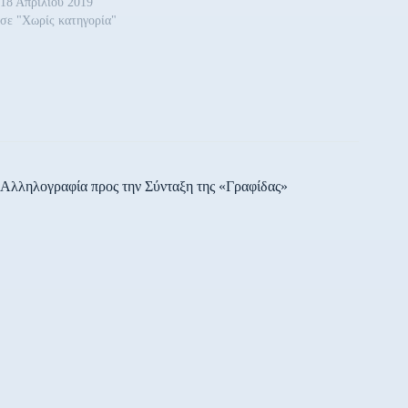
18 Απριλίου 2019
δήλωση: «Με την επίσκεψη
σε "Χωρίς κατηγορία"
μας εδώ…
Αλληλογραφία προς την Σύνταξη της «Γραφίδας»