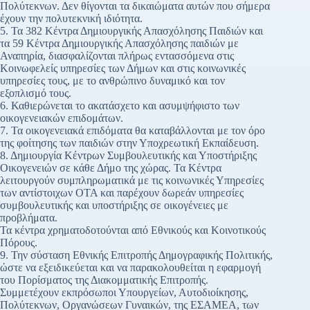
Πολύτεκνων. Δεν θίγονται τα δικαιώματα αυτών που σήμερα
έχουν την πολυτεκνική ιδιότητα.
5. Τα 382 Κέντρα Δημιουργικής Απασχόλησης Παιδιών και
τα 59 Κέντρα Δημιουργικής Απασχόλησης παιδιών με
Αναπηρία, διασφαλίζονται πλήρως εντασσόμενα στις
Κοινωφελείς υπηρεσίες των Δήμων και στις κοινωνικές
υπηρεσίες τους, με το ανθρώπινο δυναμικό και τον
εξοπλισμό τους.
6. Καθιερώνεται το ακατάσχετο και ασυμψήφιστο των
οικογενειακών επιδομάτων.
7. Τα οικογενειακά επιδόματα θα καταβάλλονται με τον όρο
της φοίτησης των παιδιών στην Υποχρεωτική Εκπαίδευση.
8. Δημιουργία Κέντρων Συμβουλευτικής και Υποστήριξης
Οικογενειών σε κάθε Δήμο της χώρας. Τα Κέντρα
λειτουργούν συμπληρωματικά με τις κοινωνικές Υπηρεσίες
των αντίστοιχων ΟΤΑ και παρέχουν δωρεάν υπηρεσίες
συμβουλευτικής και υποστήριξης σε οικογένειες με
προβλήματα.
Τα κέντρα χρηματοδοτούνται από Εθνικούς και Κοινοτικούς
Πόρους.
9. Την σύσταση Εθνικής Επιτροπής Δημογραφικής Πολιτικής,
ώστε να εξειδικεύεται και να παρακολουθείται η εφαρμογή
του Πορίσματος της Διακομματικής Επιτροπής.
Συμμετέχουν εκπρόσωποι Υπουργείων, Αυτοδιοίκησης,
Πολύτεκνων, Οργανώσεων Γυναικών, της ΕΣΑΜΕΑ, των