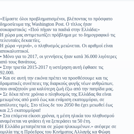
«Είμαστε όλοι προβληματισμένοι, βλέποντας το πρόσφατο
δημοσίευμα της Washington Post. O τίτλος ήταν
σοκαριστικός: «Πού πήγαν τα παιδιά στην Ελλάδα;»
Η χώρα μας αντιμετωπίζει πρόβλημα με το δημογραφικό τις
τελευταίες δεκαετίες.
Η χώρα «γερνά», ο πληθυσμός μειώνεται. Οι αριθμοί είναι
αποκαλυπτικοί.
• Μόνο για το 2017, οι γεννήσεις ήταν κατά 36.000 λιγότερες
από τους θανάτους.
• Στην τριετία 2015-2017 η υστέρηση αυτή έφθασε τις
92.000.
• Και σε αυτή την εικόνα πρέπει να προσθέσουμε και τις
δραματικές συνέπειες της διαρκούς φυγής νέων ανθρώπων,
που αναζητούν μια καλύτερη ζωή έξω από την πατρίδα μας.
• Σε δέκα πέντε χρόνια ο πληθυσμός της Ελλάδας θα είναι
μειωμένος από μισό έως και ενάμιση εκατομμύριο, σε
απόλυτες τιμές. Στο τέλος δε του 2050 θα έχει μειωθεί έως
και 2,5 εκατομμύρια!
• Στα επόμενα είκοσι χρόνια, η μέση ηλικία του πληθυσμού
αναμένεται να φτάσει ή να ξεπεράσει τα 50 έτη.
Η Ελλάδα μετατρέπεται σε χώρα ηλικιωμένων.» ανέφερε σε
ομιλία της η Πρόεδρος του Κινήματος Αλλαγής κα Φώφη