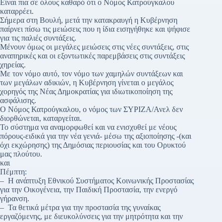
Είναι πια σε όλους καθαρό ότι ο Νόμος Κατρούγκαλου
καταρρέει.
Σήμερα στη Βουλή, μετά την κατακραυγή η Κυβέρνηση
παίρνει πίσω τις μειώσεις που η ίδια εισηγήθηκε και ψήφισε
για τις παλιές συντάξεις.
Μένουν όμως οι μεγάλες μειώσεις στις νέες συντάξεις, στις
αναπηρικές και οι εξοντωτικές παρεμβάσεις στις συντάξεις
χηρείας.
Με τον νόμο αυτό, τον νόμο των χαμηλών συντάξεων και
των μεγάλων αδικιών, η Κυβέρνηση γίνεται ο μεγάλος
χορηγός της Νέας Δημοκρατίας για ιδιωτικοποίηση της
ασφάλισης.
Ο Νόμος Κατρούγκαλου, ο νόμος των ΣΥΡΙΖΑ/Ανελ δεν
διορθώνεται, καταργείται.
Το σύστημα να αναμορφωθεί και να ενισχυθεί με νέους
πόρους-ειδικά για την νέα γενιά- μέσω της αξιοποίησης -(και
όχι εκχώρησης) της Δημόσιας περιουσίας και του Ορυκτού
μας πλούτου.
και
Πέμπτη:
– Η ανάπτυξη Εθνικού Συστήματος Κοινωνικής Προστασίας
για την Οικογένεια, την Παιδική Προστασία, την ενεργό
γήρανση.
– Τα θετικά μέτρα για την προστασία της γυναίκας
εργαζόμενης, με διευκολύνσεις για την μητρότητα και την