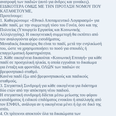
ανατροφή των παιδιών (αυτό για άνδρες και γυναίκες).
ΕΙΔΙΚΟΤΕΡΑ ΟΜΩΣ ΜΕ ΤΗΝ ΠΡΟΤΑΣΗ ΝΟΜΟΥ ΠΟΥ
ΚΑΤΑΘΕΤΟΥΜΕ,
Προτείνουμε:
1. Καθιερώνουμε «Εθνικό Αποταμιευτικό Λογαριασμό» για
κάθε παιδί, με την συμμετοχή τόσο του Γονέα, όσο και της
Πολιτείας (Υπουργείο Εργασίας και Κοινωνικής
Αλληλεγγύης). Η οικογενειακή συμμετοχή θα εκπίπτει από
τον αναλογούντα φόρο εισοδήματος.
Μοναδικός δικαιούχος θα είναι το παιδί, μετά την ενηλικίωσή
του, ώστε να χρησιμοποιήσει το ποσό για σπουδές ή
επαγγελματική δραστηριότητα.
2. Κάθε οικογένεια δικαιούται «Κοινωνική Επιταγή» για κάθε
παιδί σε προσχολική ηλικία, η οποία εγγυάται το δικαίωμα
για ένταξη και φροντίδα, ΟΛΩΝ των παιδιών σε
βρεφονηπιακό σταθμό.
Κανένα παιδί έξω από βρεφονηπιακούς και παιδικούς
σταθμούς.
3. Στεγαστική Συνδρομή για κάθε οικογένεια για διάστημα
δύο ετών από την απόκτηση νέου παιδιού.
Η στεγαστική συνδρομή δίδεται μέσω μείωσης του φόρου
εισοδήματος ή ειδικού επιδόματος ενοικίου ή απαλλαγής από
τον ΕΝΦΙΑ, ανάλογα αν η οικογένεια μένει ή όχι σε δικό της
σπίτι.
4. Οι τρίτεκνοι αποκτούν όλα τα δικαιώματα των