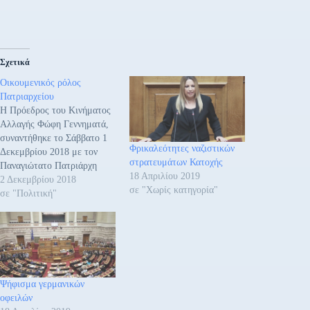
Σχετικά
Οικουμενικός ρόλος
Πατριαρχείου
H Πρόεδρος του Κινήματος
Αλλαγής Φώφη Γεννηματά,
συναντήθηκε το Σάββατο 1
Φρικαλεότητες ναζιστικών
Δεκεμβρίου 2018 με τον
στρατευμάτων Κατοχής
Παναγιώτατο Πατριάρχη
18 Απριλίου 2019
Κωνσταντινουπόλεως κ.κ.
2 Δεκεμβρίου 2018
σε "Χωρίς κατηγορία"
Βαρθολομαίο, στο Φανάρι.
σε "Πολιτική"
Στην συνάντηση
συμμετείχαν και οι
Βουλευτές του Κινήματος
Αλλαγής, Κώστας
Σκανδαλίδης και Θεόδωρος
Παπαθεοδώρου. Αμέσως
Ψήφισμα γερμανικών
μετά η Φώφη Γεννηματά,
οφειλών
έκανε την ακόλουθη