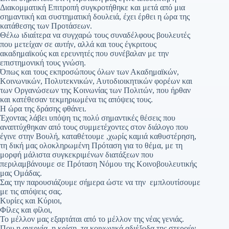
Διακομματική Επιτροπή συγκροτήθηκε και μετά από μια
σημαντική και συστηματική δουλειά, έχει έρθει η ώρα της
κατάθεσης των Προτάσεων.
Θέλω ιδιαίτερα να συγχαρώ τους συναδέλφους βουλευτές
που μετείχαν σε αυτήν, αλλά και τους έγκριτους
ακαδημαϊκούς και ερευνητές που συνέβαλαν με την
επιστημονική τους γνώση.
Όπως και τους εκπροσώπους όλων των Ακαδημαϊκών,
Κοινωνικών, Πολυτεκνικών, Αυτοδιοικητικών φορέων και
των Οργανώσεων της Κοινωνίας των Πολιτών, που ήρθαν
και κατέθεσαν τεκμηριωμένα τις απόψεις τους.
Η ώρα της δράσης φθάνει.
Έχοντας λάβει υπόψη τις πολύ σημαντικές θέσεις που
αναπτύχθηκαν από τους συμμετέχοντες στον διάλογο που
έγινε στην Βουλή, καταθέτουμε ,χωρίς καμιά καθυστέρηση,
τη δική μας ολοκληρωμένη Πρόταση για το θέμα, με τη
μορφή μάλιστα συγκεκριμένων διατάξεων που
περιλαμβάνουμε σε Πρόταση Νόμου της Κοινοβουλευτικής
μας Ομάδας.
Σας την παρουσιάζουμε σήμερα ώστε να την εμπλουτίσουμε
με τις απόψεις σας.
Κυρίες και Κύριοι,
Φίλες και φίλοι,
Το μέλλον μας εξαρτάται από το μέλλον της νέας γενιάς.
Που η ανεργία, η κρίση, τα κοινωνικά αδιέξοδα της στερούν