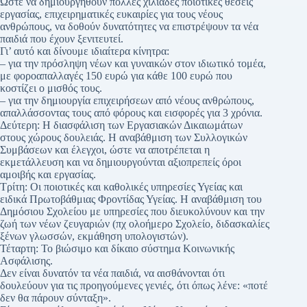
Ώστε να δημιουργηθούν πολλές χιλιάδες ποιοτικές θέσεις
εργασίας, επιχειρηματικές ευκαιρίες για τους νέους
ανθρώπους, να δοθούν δυνατότητες να επιστρέψουν τα νέα
παιδιά που έχουν ξενιτευτεί.
Γι’ αυτό και δίνουμε ιδιαίτερα κίνητρα:
– για την πρόσληψη νέων και γυναικών στον ιδιωτικό τομέα,
με φοροαπαλλαγές 150 ευρώ για κάθε 100 ευρώ που
κοστίζει ο μισθός τους.
– για την δημιουργία επιχειρήσεων από νέους ανθρώπους,
απαλλάσσοντας τους από φόρους και εισφορές για 3 χρόνια.
Δεύτερη: Η διασφάλιση των Εργασιακών Δικαιωμάτων
στους χώρους δουλειάς. Η αναβάθμιση των Συλλογικών
Συμβάσεων και έλεγχοι, ώστε να αποτρέπεται η
εκμετάλλευση και να δημιουργούνται αξιοπρεπείς όροι
αμοιβής και εργασίας.
Τρίτη: Οι ποιοτικές και καθολικές υπηρεσίες Υγείας και
ειδικά Πρωτοβάθμιας Φροντίδας Υγείας. Η αναβάθμιση του
Δημόσιου Σχολείου με υπηρεσίες που διευκολύνουν και την
ζωή των νέων ζευγαριών (πχ ολοήμερο Σχολείο, διδασκαλίες
ξένων γλωσσών, εκμάθηση υπολογιστών).
Τέταρτη: Το βιώσιμο και δίκαιο σύστημα Κοινωνικής
Ασφάλισης.
Δεν είναι δυνατόν τα νέα παιδιά, να αισθάνονται ότι
δουλεύουν για τις προηγούμενες γενιές, ότι όπως λένε: «ποτέ
δεν θα πάρουν σύνταξη».