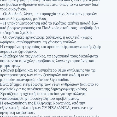
και βασικά ανθρώπινα δικαιώματα, όπως το να κάνουν δική
τους οικογένεια.
– Οι δουλειές λίγες, με κυριαρχία των ελαστικών μορφών
και πολύ χαμηλούς μισθούς.
– Η υποχρηματοδότηση από το Κράτος, αφήνει παιδιά έξω
από βρεφονηπιακούς και Παιδικούς σταθμούς, υποβαθμίζει
το Δημόσιο Σχολείο.
– Οι συνθήκες εργασιακής ζούγκλας, η δουλειά «χωρίς
ωράριο», αποθαρρύνουν τη γέννηση παιδιών.
Η εναρμόνιση εργασίας και προσωπικής-οικογενειακής ζωής
παραμένει ζητούμενο.
– Ιδιαίτερα για τις γυναίκες, τα εργασιακά τους δικαιώματα
υφίστανται συνεχώς παραβιάσεις λόγω εγκυμοσύνης και
μητρότητας.
Υπάρχει βέβαια και το γενικότερο θέμα αντίληψης για τις
προτεραιότητες των νέων ζευγαριών που ακόμη κι αν
μπορούν οικονομικά, κάνουν λίγα παιδιά.
Είναι ζήτημα ενημέρωσης των νέων ανθρώπων (και από το
σχολείο) για τις συνέπειες της δημογραφικής κρίσης.
Χρειάζεται η σχετική «εκστρατεία» για την αλλαγή
νοοτροπίας στην προσέγγιση του προβλήματος.
Η φτωχοποίηση της Ελληνικής Κοινωνίας, από την
εξοντωτική πολιτική των ΣΥΡΙΖΑ/ΑΝΕΛ, επέτεινε την
αρνητική κατάσταση.