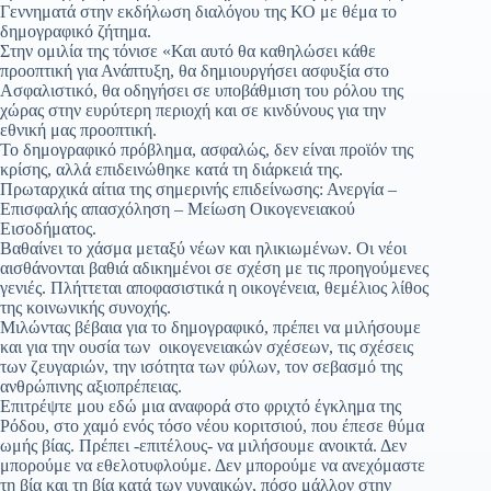
Γεννηματά στην εκδήλωση διαλόγου της ΚΟ με θέμα το
δημογραφικό ζήτημα.
Στην ομιλία της τόνισε «Και αυτό θα καθηλώσει κάθε
προοπτική για Ανάπτυξη, θα δημιουργήσει ασφυξία στο
Ασφαλιστικό, θα οδηγήσει σε υποβάθμιση του ρόλου της
χώρας στην ευρύτερη περιοχή και σε κινδύνους για την
εθνική μας προοπτική.
Το δημογραφικό πρόβλημα, ασφαλώς, δεν είναι προϊόν της
κρίσης, αλλά επιδεινώθηκε κατά τη διάρκειά της.
Πρωταρχικά αίτια της σημερινής επιδείνωσης: Ανεργία –
Επισφαλής απασχόληση – Μείωση Οικογενειακού
Εισοδήματος.
Βαθαίνει το χάσμα μεταξύ νέων και ηλικιωμένων. Οι νέοι
αισθάνονται βαθιά αδικημένοι σε σχέση με τις προηγούμενες
γενιές. Πλήττεται αποφασιστικά η οικογένεια, θεμέλιος λίθος
της κοινωνικής συνοχής.
Μιλώντας βέβαια για το δημογραφικό, πρέπει να μιλήσουμε
και για την ουσία των οικογενειακών σχέσεων, τις σχέσεις
των ζευγαριών, την ισότητα των φύλων, τον σεβασμό της
ανθρώπινης αξιοπρέπειας.
Επιτρέψτε μου εδώ μια αναφορά στο φριχτό έγκλημα της
Ρόδου, στο χαμό ενός τόσο νέου κοριτσιού, που έπεσε θύμα
ωμής βίας. Πρέπει -επιτέλους- να μιλήσουμε ανοικτά. Δεν
μπορούμε να εθελοτυφλούμε. Δεν μπορούμε να ανεχόμαστε
τη βία και τη βία κατά των γυναικών, πόσο μάλλον στην