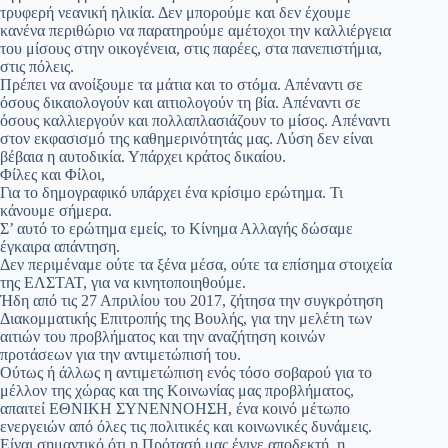
τρυφερή νεανική ηλικία. Δεν μπορούμε και δεν έχουμε
κανένα περιθώριο να παρατηρούμε αμέτοχοι την καλλιέργεια
του μίσους στην οικογένεια, στις παρέες, στα πανεπιστήμια,
στις πόλεις.
Πρέπει να ανοίξουμε τα μάτια και το στόμα. Απέναντι σε
όσους δικαιολογούν και αιτιολογούν τη βία. Απέναντι σε
όσους καλλιεργούν και πολλαπλασιάζουν το μίσος. Απέναντι
στον εκφασισμό της καθημερινότητάς μας. Λύση δεν είναι
βέβαια η αυτοδικία. Υπάρχει κράτος δικαίου.
Φίλες και Φίλοι,
Για το δημογραφικό υπάρχει ένα κρίσιμο ερώτημα. Τι
κάνουμε σήμερα.
Σ’ αυτό το ερώτημα εμείς, το Κίνημα Αλλαγής δώσαμε
έγκαιρα απάντηση.
Δεν περιμέναμε ούτε τα ξένα μέσα, ούτε τα επίσημα στοιχεία
της ΕΛΣΤΑΤ, για να κινητοποιηθούμε.
Ήδη από τις 27 Απριλίου του 2017, ζήτησα την συγκρότηση
Διακομματικής Επιτροπής της Βουλής, για την μελέτη των
αιτιών του προβλήματος και την αναζήτηση κοινών
προτάσεων για την αντιμετώπισή του.
Ούτως ή άλλως η αντιμετώπιση ενός τόσο σοβαρού για το
μέλλον της χώρας και της Κοινωνίας μας προβλήματος,
απαιτεί ΕΘΝΙΚΗ ΣΥΝΕΝΝΟΗΣΗ, ένα κοινό μέτωπο
ενεργειών από όλες τις πολιτικές και κοινωνικές δυνάμεις.
Είναι σημαντικό ότι η Πρότασή μας έγινε αποδεκτή, η