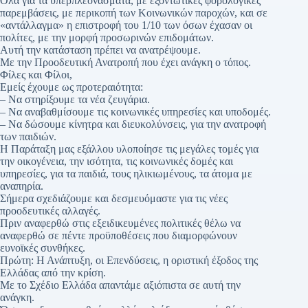
Όλα για τα υπερπλεονάσματα, με εξοντωτικές φορολογικές
παρεμβάσεις, με περικοπή των Κοινωνικών παροχών, και σε
«αντάλλαγμα» η επιστροφή του 1/10 των όσων έχασαν οι
πολίτες, με την μορφή προσωρινών επιδομάτων.
Αυτή την κατάσταση πρέπει να ανατρέψουμε.
Με την Προοδευτική Ανατροπή που έχει ανάγκη ο τόπος.
Φίλες και Φίλοι,
Εμείς έχουμε ως προτεραιότητα:
– Να στηρίξουμε τα νέα ζευγάρια.
– Να αναβαθμίσουμε τις κοινωνικές υπηρεσίες και υποδομές.
– Να δώσουμε κίνητρα και διευκολύνσεις, για την ανατροφή
των παιδιών.
Η Παράταξη μας εξάλλου υλοποίησε τις μεγάλες τομές για
την οικογένεια, την ισότητα, τις κοινωνικές δομές και
υπηρεσίες, για τα παιδιά, τους ηλικιωμένους, τα άτομα με
αναπηρία.
Σήμερα σχεδιάζουμε και δεσμευόμαστε για τις νέες
προοδευτικές αλλαγές.
Πριν αναφερθώ στις εξειδικευμένες πολιτικές θέλω να
αναφερθώ σε πέντε προϋποθέσεις που διαμορφώνουν
ευνοϊκές συνθήκες.
Πρώτη: Η Ανάπτυξη, οι Επενδύσεις, η οριστική έξοδος της
Ελλάδας από την κρίση.
Με το Σχέδιο Ελλάδα απαντάμε αξιόπιστα σε αυτή την
ανάγκη.