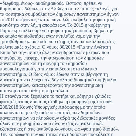
«διεφθαρμένους» ακαδημαϊκούς. Ωστόσο, πρέπει να
θυμίσουμε εδώ πως στην Αλβανία οι τελευταίες εκλογές για
τα φοιτητικά συμβούλια των δημόσιων πανεπιστημίων έγιναν
το 2011 αφήνοντας έκτοτε παντελώς ακέφαλη την φοιτητική
κοινότητα στην λήψη αποφάσεων. Το 2015 η κυβέρνηση
Ράμα εκμεταλλευόμενη την φοιτητική απουσία, βρήκε την
ευκαιρία να υιοθετήσει έναν αντιλαϊκό νόμο για την
τριτοβάθμια εκπαίδευση που στηριζόταν απροκάλυπτα στις
πελατειακές σχέσεις. Ο νόμος 80/2015 «Για την Ανώτατη
Εκπαίδευση» μεταξύ άλλων αντιδραστικών μέτρων που
υπαγόρευε, επέφερε την φτωχοποίηση των δημόσιων
πανεπιστημίων και τη διανομή του δημοσίου
προϋπολογισμού για την εκπαίδευση στα ιδιωτικά
πανεπιστήμια. Ο ίδιος νόμος έδωσε στην κυβέρνηση τη
δυνατότητα να ελέγχει σχεδόν όλα τα διοικητικά συμβούλια
πανεπιστημίων, καταστρέφοντας την πανεπιστημιακή
αυτονομία και κάθε μορφή ασύλου.
Η σταγόνα που ξεχείλισε το ποτήρι και οδήγησε χιλιάδες
φοιτητές στους δρόμους στάθηκε η εφαρμογή της υπ αριθ.
288/2018 Κοινής Υπουργικής Απόφασης με την οποία
καλούνται οι μετεξεταστέοι φοιτητές των δημοσίων
πανεπιστημίων να πληρώσουν αδρά τις διδακτικές μονάδες
όλων των μαθημάτων που δίνουν στις επαναληπτικές
εξεταστικές ή στις αναβαθμολογήσεις ως «φοιτητικό δασμό».
Την κορύφωση των φοιτητικών αντιδράσεων προκάλεσε η