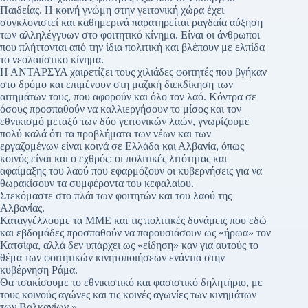
Παιδείας. Η κοινή γνώμη στην γειτονική χώρα έχει
συγκλονιστεί και καθημερινά παρατηρείται ραγδαία αύξηση
των αλληλέγγυων στο φοιτητικό κίνημα. Είναι οι άνθρωποι
που πλήττονται από την ίδια πολιτική και βλέπουν με ελπίδα
το νεολαιίστικο κίνημα.
Η ΑΝΤΑΡΣΥΑ χαιρετίζει τους χιλιάδες φοιτητές που βγήκαν
στο δρόμο και επιμένουν στη μαζική διεκδίκηση των
αιτημάτων τους, που αφορούν και όλο τον λαό. Κόντρα σε
όσους προσπαθούν να καλλιεργήσουν το μίσος και τον
εθνικισμό μεταξύ των δύο γειτονικών λαών, γνωρίζουμε
πολύ καλά ότι τα προβλήματα των νέων και των
εργαζομένων είναι κοινά σε Ελλάδα και Αλβανία, όπως
κοινός είναι και ο εχθρός: οι πολιτικές λιτότητας και
αφαίμαξης του λαού που εφαρμόζουν οι κυβερνήσεις για να
θωρακίσουν τα συμφέροντα του κεφαλαίου.
Στεκόμαστε στο πλάι των φοιτητών και του λαού της
Αλβανίας.
Καταγγέλλουμε τα ΜΜΕ και τις πολιτικές δυνάμεις που εδώ
και εβδομάδες προσπαθούν να παρουσιάσουν ως «ήρωα» τον
Κατσίφα, αλλά δεν υπάρχει ως «είδηση» καν για αυτούς το
θέμα των φοιτητικών κινητοποιήσεων ενάντια στην
κυβέρνηση Ράμα.
Θα τσακίσουμε το εθνικιστικό και φασιστικό δηλητήριο, με
τους κοινούς αγώνες και τις κοινές αγωνίες των κινημάτων
των Βαλκανίων.»