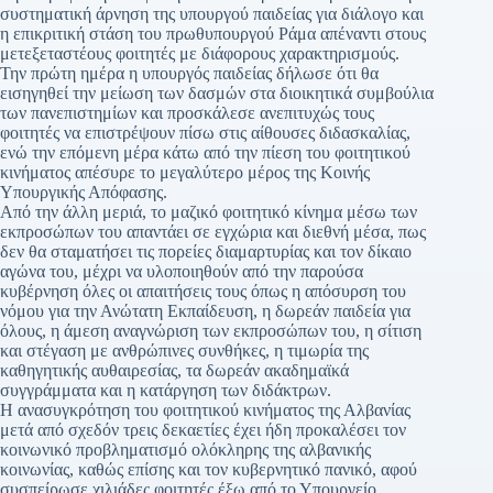
συστηματική άρνηση της υπουργού παιδείας για διάλογο και
η επικριτική στάση του πρωθυπουργού Ράμα απέναντι στους
μετεξεταστέους φοιτητές με διάφορους χαρακτηρισμούς.
Την πρώτη ημέρα η υπουργός παιδείας δήλωσε ότι θα
εισηγηθεί την μείωση των δασμών στα διοικητικά συμβούλια
των πανεπιστημίων και προσκάλεσε ανεπιτυχώς τους
φοιτητές να επιστρέψουν πίσω στις αίθουσες διδασκαλίας,
ενώ την επόμενη μέρα κάτω από την πίεση του φοιτητικού
κινήματος απέσυρε το μεγαλύτερο μέρος της Κοινής
Υπουργικής Απόφασης.
Από την άλλη μεριά, το μαζικό φοιτητικό κίνημα μέσω των
εκπροσώπων του απαντάει σε εγχώρια και διεθνή μέσα, πως
δεν θα σταματήσει τις πορείες διαμαρτυρίας και τον δίκαιο
αγώνα του, μέχρι να υλοποιηθούν από την παρούσα
κυβέρνηση όλες οι απαιτήσεις τους όπως η απόσυρση του
νόμου για την Ανώτατη Εκπαίδευση, η δωρεάν παιδεία για
όλους, η άμεση αναγνώριση των εκπροσώπων του, η σίτιση
και στέγαση με ανθρώπινες συνθήκες, η τιμωρία της
καθηγητικής αυθαιρεσίας, τα δωρεάν ακαδημαϊκά
συγγράμματα και η κατάργηση των διδάκτρων.
Η ανασυγκρότηση του φοιτητικού κινήματος της Αλβανίας
μετά από σχεδόν τρεις δεκαετίες έχει ήδη προκαλέσει τον
κοινωνικό προβληματισμό ολόκληρης της αλβανικής
κοινωνίας, καθώς επίσης και τον κυβερνητικό πανικό, αφού
συσπείρωσε χιλιάδες φοιτητές έξω από το Υπουργείο