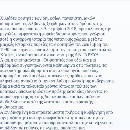
Χιλιάδες φοιτητές των δημοσίων πανεπιστημιακών
ιδρυμάτων της Αλβανίας ξεχύθηκαν στους δρόμους της
πρωτεύουσας από τις 3 Δεκεμβρίου 2018, προκαλώντας την
μεγαλύτερη φοιτητική πορεία διαμαρτυρίας που γνώρισε
ποτέ η σύγχρονη ιστορία της γειτονικής χώρας, μετά τις
μαζικές ιστορικές πορείες των φοιτητών τον Δεκέμβρη του
1990 που είχαν ως αποτέλεσμα την πτώση του «καθεστώτος
Χότζα», αναφέρεται σε ανακοίνωση της ΑΝΤΑΡΣΥΑ.
Ακόμη επισημαίνεται «Οι φοιτητές που εδώ και μια
εβδομάδα συγκεντρώνονται καθημερινά στις πλατείες, τα
πανεπιστημιακά ιδρύματα και το υπουργείο παιδείας,
συμπαρέσυραν και άλλες κοινωνικές ομάδες που είχαν
πληγεί σημαντικά από την αντιλαϊκή πολιτική της κυβέρνησης
Ράμα κατά τα τελευταία χρόνια (όπως οι πολίτες των
κρατικών απαλλοτριώσεων πρώτης κατοικίας) δίνοντας το
παράδειγμα της άμεσης δημοκρατίας και των μαζικών
διαδηλώσεων κατά της λιτότητας και της κρατικής
αυθαιρεσίας.
Αιφνιδιασμένη και απροετοίμαστη πλήρως η κυβέρνηση από
την μαζικότητα και την αποφασιστικότητα των φοιτητών
προσπάθησε μάταια να αποπροσανατολίσει την κοινή γνώμη,
αποδίδοντας ευθύνες σε «γραφειοκράτες» και