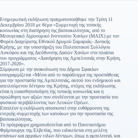
Ενημερωτική εκδήλωση πραγματοποιήθηκε την Τρίτη 11
Δεκεμβρίου 2018 με θέμα «Συμμετοχή της τοπικής
κοινωνίας στη διατήρηση της βιοποικιλότητας, από το
Μεσογειακό Αγρονομικό Ινστιτούτο Χανίων (ΜΑΙΧ) με τον
Φορέα Διαχείρισης Εθνικού Δρυμού Σαμαριάς– Δυτικής
Κρήτης, με την υποστήριξη του Πολιτιστικού Συλλόγου
Ασκύφου και της Διεύθυνσης Δασών Χανίων στα πλαίσια
του προγράμματος «Διατήρηση της Αμπελιτσιάς στην Κρήτη,
2017-2020».
Σύμφωνα με την ανακοίνωση του Δήμου Σφακίων
υπογραμμίζεται «Μέσα από το παράδειγμα της προσπάθειας
για την προστασία της Αμπελιτσιάς, αυτού του ενδημικού και
απειλούμενου δέντρου της Κρήτης, στόχος της εκδήλωσης
είναι η ευαισθητοποίηση της τοπικής κοινωνίας και η
προώθηση των αξιών που συνδέονται με την προστασία του
φυσικού περιβάλλοντος των Λευκών Ορέων.
Επιπλέον η εκδήλωση αποσκοπεί στην ενθάρρυνση της
ενεργής συμμετοχής των κατοίκων για την προστασία της
βιοποικιλότητας.
Το πρόγραμμα χρηματοδοτείται από το Πανεπιστήμιο
Φρίμπουργκ της Ελβετίας, που ειδικεύεται στη μελέτη
σπάνιων και αρχαίων ειδών δέντρων, όπως η αμπελιτσιά, και