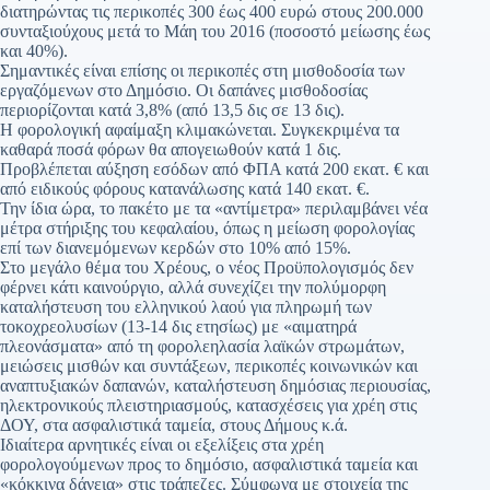
διατηρώντας τις περικοπές 300 έως 400 ευρώ στους 200.000
συνταξιούχους μετά το Μάη του 2016 (ποσοστό μείωσης έως
και 40%).
Σημαντικές είναι επίσης οι περικοπές στη μισθοδοσία των
εργαζόμενων στο Δημόσιο. Οι δαπάνες μισθοδοσίας
περιορίζονται κατά 3,8% (από 13,5 δις σε 13 δις).
Η φορολογική αφαίμαξη κλιμακώνεται. Συγκεκριμένα τα
καθαρά ποσά φόρων θα απογειωθούν κατά 1 δις.
Προβλέπεται αύξηση εσόδων από ΦΠΑ κατά 200 εκατ. € και
από ειδικούς φόρους κατανάλωσης κατά 140 εκατ. €.
Την ίδια ώρα, το πακέτο με τα «αντίμετρα» περιλαμβάνει νέα
μέτρα στήριξης του κεφαλαίου, όπως η μείωση φορολογίας
επί των διανεμόμενων κερδών στο 10% από 15%.
Στο μεγάλο θέμα του Χρέους, ο νέος Προϋπολογισμός δεν
φέρνει κάτι καινούργιο, αλλά συνεχίζει την πολύμορφη
καταλήστευση του ελληνικού λαού για πληρωμή των
τοκοχρεολυσίων (13-14 δις ετησίως) με «αιματηρά
πλεονάσματα» από τη φορολεηλασία λαϊκών στρωμάτων,
μειώσεις μισθών και συντάξεων, περικοπές κοινωνικών και
αναπτυξιακών δαπανών, καταλήστευση δημόσιας περιουσίας,
ηλεκτρονικούς πλειστηριασμούς, κατασχέσεις για χρέη στις
ΔΟΥ, στα ασφαλιστικά ταμεία, στους Δήμους κ.ά.
Ιδιαίτερα αρνητικές είναι οι εξελίξεις στα χρέη
φορολογούμενων προς το δημόσιο, ασφαλιστικά ταμεία και
«κόκκινα δάνεια» στις τράπεζες. Σύμφωνα με στοιχεία της