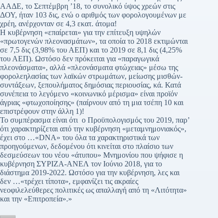
ΑΑΔΕ, το Σεπτέμβρη ’18, το συνολικό ύψος χρεών στις
ΔΟΥ, ήταν 103 δις, ενώ ο αριθμός των φορολογουμένων με
χρέη, ανέρχονταν σε 4,3 εκατ. άτομα!
Η κυβέρνηση «επαίρεται» για την επίτευξη υψηλών
«πρωτογενών πλεονασμάτων», τα οποία το 2018 εκτιμώνται
σε 7,5 δις (3,98% του ΑΕΠ) και το 2019 σε 8,1 δις (4,25%
του ΑΕΠ). Ωστόσο δεν πρόκειται για «παραγωγικά
πλεονάσματα», αλλά «πλεονάσματα φτώχειας» μέσω της
φορολεηλασίας των λαϊκών στρωμάτων, μείωσης μισθών-
συντάξεων, ξεπουλήματος δημόσιας περιουσίας, κά. Κατά
συνέπεια το λεγόμενο «κοινωνικό μέρισμα» είναι προϊόν
άγριας «φτωχοποίησης» (παίρνουν από τη μια τσέπη 10 και
επιστρέφουν στην άλλη 1)!
Το συμπέρασμα είναι ότι ο Προϋπολογισμός του 2019, παρ’
ότι χαρακτηρίζεται από την κυβέρνηση «μεταμνημονιακός»,
έχει στο …«DNA» του όλα τα χαρακτηριστικά των
προηγούμενων, δεδομένου ότι κινείται στο πλαίσιο των
δεσμεύσεων του νέου «άτυπου» Μνημονίου που ψήφισε η
κυβέρνηση ΣΥΡΙΖΑ-ΑΝΕΛ τον Ιούνιο 2018, για το
διάστημα 2019-2022. Ωστόσο για την κυβέρνηση, λες και
δεν …«τρέχει τίποτα», εμφανίζει τις ακραίες
νεοφιλελεύθερες πολιτικές ως απαλλαγή από τη «Λιτότητα»
και την «Επιτροπεία».»