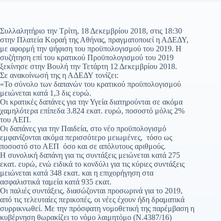
Συλλαλητήριο την Τρίτη, 18 Δεκεμβρίου 2018, στις 18:30
στην Πλατεία Κοραή της Αθήνας, πραγματοποιεί η ΑΔΕΔΥ,
με αφορμή την ψήφιση του προϋπολογισμού του 2019. Η
συζήτηση επί του κρατικού Προϋπολογισμού του 2019
ξεκίνησε στην Βουλή την Τετάρτη 12 Δεκεμβρίου 2018.
Σε ανακοίνωσή της η ΑΔΕΔΥ τονίζει:
«Το σύνολο των δαπανών του κρατικού προϋπολογισμού
μειώνεται κατά 1,3 δις ευρώ.
Οι κρατικές δαπάνες για την Υγεία διατηρούνται σε ακόμα
χαμηλότερα επίπεδα 3.824 εκατ. ευρώ, ποσοστό μόλις 2%
του ΑΕΠ.
Οι δαπάνες για την Παιδεία, στο νέο προϋπολογισμό
εμφανίζονται ακόμα περισσότερο μειωμένες, τόσο ως
ποσοστό στο ΑΕΠ όσο και σε απόλυτους αριθμούς.
Η συνολική δαπάνη για τις συντάξεις μειώνεται κατά 275
εκατ. ευρώ, ενώ ειδικά το κονδύλι για τις κύριες συντάξεις
μειώνεται κατά 348 εκατ. και η επιχορήγηση στα
ασφαλιστικά ταμεία κατά 935 εκατ.
Οι παλιές συντάξεις, διασώζονται προσωρινά για το 2019,
από τις τελευταίες περικοπές, οι νέες έχουν ήδη δραματικά
συρρικνωθεί. Με την πρόσφατη νομοθετική της παρέμβαση η
κυβέρνηση θωρακίζει το νόμο λαιμητόμο (Ν.4387/16)