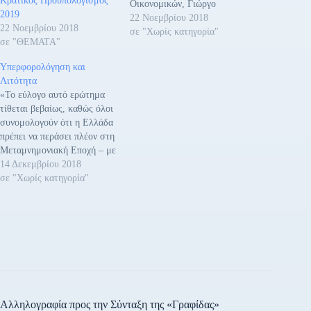
Κρατικός Προϋπολογισμός
Οικονομικών, Γιώργο
2019
Χουλιαράκη, με την
22 Νοεμβρίου 2018
22 Νοεμβρίου 2018
κυβέρνηση να προσπαθεί
σε "Χωρίς κατηγορία"
σε "ΘΕΜΑΤΑ"
επικοινωνιακά να στηρίξει τα
περί «εξόδου» από το
Υπερφορολόγηση και
μνημόνιο, κάνοντας λόγο για
Λιτότητα
τον πρώτο «μεταμνημονιακό
«Το εύλογο αυτό ερώτημα
προϋπολογισμό», ο οποίος
τίθεται βεβαίως, καθώς όλοι
ωστόσο θα γονατίσει κι
συνομολογούν ότι η Ελλάδα
άλλο το λαό. O
πρέπει να περάσει πλέον στη
προϋπολογισμός προβλέπει
Μεταμνημονιακή Εποχή – με
«ματωμένο» πρωτογενές
ότι σημαίνει αυτό όπως τα
14 Δεκεμβρίου 2018
πλεόνασμα…
ανέλυσε ο Εισηγητής μας κ.
σε "Χωρίς κατηγορία"
Σκανδαλίδης- καθώς και από
το γεγονός ότι ο
Προϋπολογισμός του 2019,
που συζητούμε στην
Ολομέλεια, κάθε άλλο παρά
είναι…
Αλληλογραφία προς την Σύνταξη της «Γραφίδας»