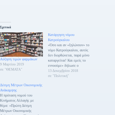
Σχετικά
Κατάργηση νόμου
Κατρούγκαλου
«Όσο και αν «ξηλώνουν» το
νόμο Κατρούγκαλου, αυτός
δεν διορθώνεται, παρά μόνο
Αύξηση τιμών φαρμάκων
καταργείται! Και εμείς το
9 Μαρτίου 2019
εννοούμε» δήλωσε ο
σε "ΘΕΜΑΤΑ"
βουλευτής της Νέας
13 Δεκεμβρίου 2018
Δημοκρατίας Κυκλάδων, κ.
σε "Πολιτική"
Γιάννης Βρούτσης, για τις
Δέσμη Μέτρων Οικονομικής
17 περικοπές συντάξεων και
Ανάκαμψης
άλλες αρνητικές
Η πρόταση νομού του
παρεμβάσεις για τους
Κινήματος Αλλαγής με
συνταξιούχους και τους
θέμα: «Πρώτη Δέσμη
εργαζομένους που εφάρμοσε
Μέτρων Οικονομικής
η κυβέρνηση ΣΥΡΙΖΑ-