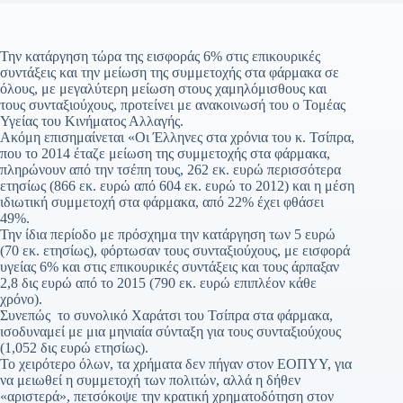
Την κατάργηση τώρα της εισφοράς 6% στις επικουρικές
συντάξεις και την μείωση της συμμετοχής στα φάρμακα σε
όλους, με μεγαλύτερη μείωση στους χαμηλόμισθους και
τους συνταξιούχους, προτείνει με ανακοινωσή του ο Τομέας
Υγείας του Κινήματος Αλλαγής.
Ακόμη επισημαίνεται «Οι Έλληνες στα χρόνια του κ. Τσίπρα,
που το 2014 έταζε μείωση της συμμετοχής στα φάρμακα,
πληρώνουν από την τσέπη τους, 262 εκ. ευρώ περισσότερα
ετησίως (866 εκ. ευρώ από 604 εκ. ευρώ το 2012) και η μέση
ιδιωτική συμμετοχή στα φάρμακα, από 22% έχει φθάσει
49%.
Την ίδια περίοδο με πρόσχημα την κατάργηση των 5 ευρώ
(70 εκ. ετησίως), φόρτωσαν τους συνταξιούχους, με εισφορά
υγείας 6% και στις επικουρικές συντάξεις και τους άρπαξαν
2,8 δις ευρώ από το 2015 (790 εκ. ευρώ επιπλέον κάθε
χρόνο).
Συνεπώς το συνολικό Χαράτσι του Τσίπρα στα φάρμακα,
ισοδυναμεί με μια μηνιαία σύνταξη για τους συνταξιούχους
(1,052 δις ευρώ ετησίως).
Το χειρότερο όλων, τα χρήματα δεν πήγαν στον ΕΟΠΥΥ, για
να μειωθεί η συμμετοχή των πολιτών, αλλά η δήθεν
«αριστερά», πετσόκοψε την κρατική χρηματοδότηση στον