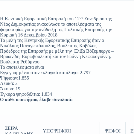
ου
Η Κεντρική Εφορευτική Επιτροπή του 12
Συνεδρίου της
Νέας Δημοκρατίας ανακοίνωσε τα αποτελέσματα της
ψηφοφορίας για την ανάδειξη της Πολιτικής Επιτροπής την
Κυριακή 16 Δεκεμβρίου 2018.
Τα μελή της Κεντρικής Εφορευτικής Επιτροπής ήταν ο
Νικόλαος Παναγιωτόπουλος, Βουλευτής Καβάλας,
Πρόεδρος της Επιτροπής με μέλη την Ελίζα Βόζεμπεργκ –
Βρυωνίδη, Ευρωβουλευτή και τον Ιωάννη Κεφαλογιάννη,
Βουλευτή Ρεθύμνου.
Τα αποτελέσματα είναι
Εγγεγραμμένοι στον εκλογικό κατάλογο: 2.797
Ψήφισαν:1.855
Λευκά: 2
Άκυρα: 19
Έγκυρα ψηφοδέλτια: 1.834
Ο κάθε υποψήφιος έλαβε συνολικά:
ΣΕΙΡΑ
ΥΠΟΨΗΦΙΟΙ
ΨΗΦΟΙ
Ε
ΚΑΤΑΤΑΞΗΣ