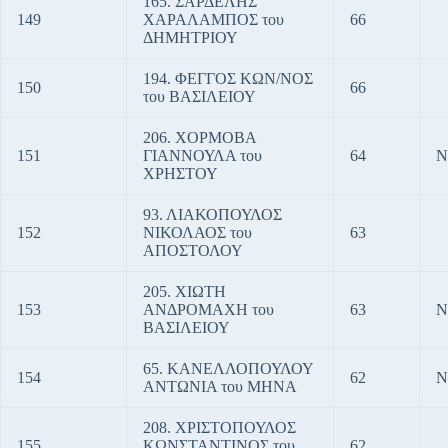
165. ΣΑΡΔΕΛΗΣ
149
ΧΑΡΑΛΑΜΠΟΣ του
66
ΔΗΜΗΤΡΙΟΥ
194. ΦΕΓΓΟΣ ΚΩΝ/ΝΟΣ
150
66
του ΒΑΣΙΛΕΙΟΥ
206. ΧΟΡΜΟΒΑ
151
ΓΙΑΝΝΟΥΛΑ του
64
Ν
ΧΡΗΣΤΟΥ
93. ΛΙΑΚΟΠΟΥΛΟΣ
152
ΝΙΚΟΛΑΟΣ του
63
ΑΠΟΣΤΟΛΟΥ
205. ΧΙΩΤΗ
153
ΑΝΔΡΟΜΑΧΗ του
63
Ν
ΒΑΣΙΛΕΙΟΥ
65. ΚΑΝΕΛΛΟΠΟΥΛΟΥ
154
62
Ν
ΑΝΤΩΝΙΑ του ΜΗΝΑ
208. ΧΡΙΣΤΟΠΟΥΛΟΣ
155
ΚΩΝΣΤΑΝΤΙΝΟΣ του
62