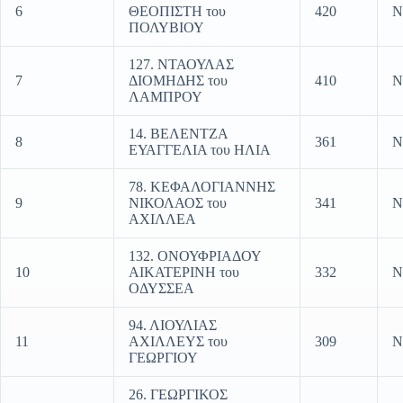
6
ΘΕΟΠΙΣΤΗ του
420
Ν
ΠΟΛΥΒΙΟΥ
127. ΝΤΑΟΥΛΑΣ
7
ΔΙΟΜΗΔΗΣ του
410
Ν
ΛΑΜΠΡΟΥ
14. ΒΕΛΕΝΤΖΑ
8
361
Ν
ΕΥΑΓΓΕΛΙΑ του ΗΛΙΑ
78. ΚΕΦΑΛΟΓΙΑΝΝΗΣ
9
ΝΙΚΟΛΑΟΣ του
341
Ν
ΑΧΙΛΛΕΑ
132. ΟΝΟΥΦΡΙΑΔΟΥ
10
ΑΙΚΑΤΕΡΙΝΗ του
332
Ν
ΟΔΥΣΣΕΑ
94. ΛΙΟΥΛΙΑΣ
11
ΑΧΙΛΛΕΥΣ του
309
Ν
ΓΕΩΡΓΙΟΥ
26. ΓΕΩΡΓΙΚΟΣ