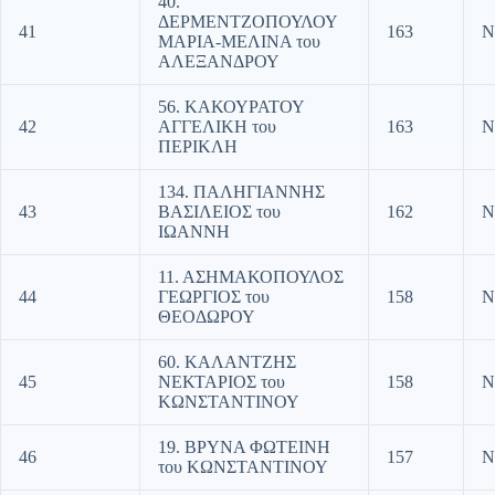
40.
ΔΕΡΜΕΝΤΖΟΠΟΥΛΟΥ
41
163
Ν
ΜΑΡΙΑ-ΜΕΛΙΝΑ του
ΑΛΕΞΑΝΔΡΟΥ
56. ΚΑΚΟΥΡΑΤΟΥ
42
ΑΓΓΕΛΙΚΗ του
163
Ν
ΠΕΡΙΚΛΗ
134. ΠΑΛΗΓΙΑΝΝΗΣ
43
ΒΑΣΙΛΕΙΟΣ του
162
Ν
ΙΩΑΝΝΗ
11. ΑΣΗΜΑΚΟΠΟΥΛΟΣ
44
ΓΕΩΡΓΙΟΣ του
158
Ν
ΘΕΟΔΩΡΟΥ
60. ΚΑΛΑΝΤΖΗΣ
45
ΝΕΚΤΑΡΙΟΣ του
158
Ν
ΚΩΝΣΤΑΝΤΙΝΟΥ
19. ΒΡΥΝΑ ΦΩΤΕΙΝΗ
46
157
Ν
του ΚΩΝΣΤΑΝΤΙΝΟΥ