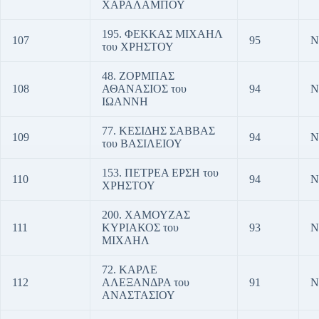
ΧΑΡΑΛΑΜΠΟΥ
195. ΦΕΚΚΑΣ ΜΙΧΑΗΛ
107
95
Ν
του ΧΡΗΣΤΟΥ
48. ΖΟΡΜΠΑΣ
108
ΑΘΑΝΑΣΙΟΣ του
94
Ν
ΙΩΑΝΝΗ
77. ΚΕΣΙΔΗΣ ΣΑΒΒΑΣ
109
94
Ν
του ΒΑΣΙΛΕΙΟΥ
153. ΠΕΤΡΕΑ ΕΡΣΗ του
110
94
Ν
ΧΡΗΣΤΟΥ
200. ΧΑΜΟΥΖΑΣ
111
ΚΥΡΙΑΚΟΣ του
93
Ν
ΜΙΧΑΗΛ
72. ΚΑΡΛΕ
112
ΑΛΕΞΑΝΔΡΑ του
91
Ν
ΑΝΑΣΤΑΣΙΟΥ