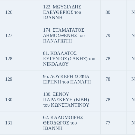
122. ΜΩΥΣΙΑΔΗΣ
126
ΕΛΕΥΘΕΡΙΟΣ του
80
Ν
ΙΩΑΝΝΗ
174. ΣΤΑΜΑΤΑΤΟΣ
127
ΔΗΜΟΣΘΕΝΗΣ του
79
Ν
ΠΑΝΑΓΙΩΤΗ
81. ΚΟΛΛΑΤΟΣ
128
ΕΥΓΕΝΙΟΣ (ΣΑΚΗΣ) του
78
Ν
ΝΙΚΟΛΑΟΥ
95. ΛΟΥΚΕΡΗ ΣΟΦΙΑ –
129
78
Ν
ΕΙΡΗΝΗ του ΠΑΝΑΓΗ
130. ΞΕΝΟΥ
130
ΠΑΡΑΣΚΕΥΗ (ΒΙΒΗ)
78
Ν
του ΚΩΝΣΤΑΝΤΙΝΟΥ
62. ΚΑΛΟΜΟΙΡΗΣ
131
ΘΕΟΔΩΡΟΣ του
77
Ν
ΙΩΑΝΝΗ