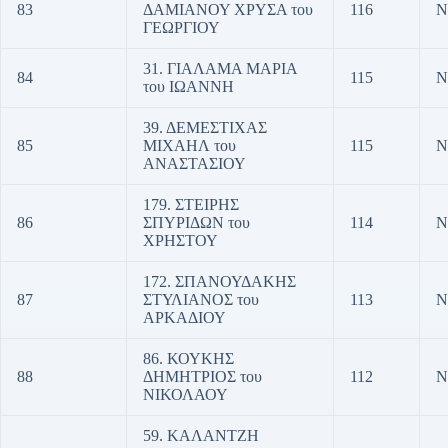
83
ΔΑΜΙΑΝΟΥ ΧΡΥΣΑ του
116
Ν
ΓΕΩΡΓΙΟΥ
31. ΓΙΑΛΑΜΑ ΜΑΡΙΑ
84
115
Ν
του ΙΩΑΝΝΗ
39. ΔΕΜΕΣΤΙΧΑΣ
85
ΜΙΧΑΗΛ του
115
Ν
ΑΝΑΣΤΑΣΙΟΥ
179. ΣΤΕΙΡΗΣ
86
ΣΠΥΡΙΔΩΝ του
114
Ν
ΧΡΗΣΤΟΥ
172. ΣΠΑΝΟΥΔΑΚΗΣ
87
ΣΤΥΛΙΑΝΟΣ του
113
Ν
ΑΡΚΑΔΙΟΥ
86. ΚΟΥΚΗΣ
88
ΔΗΜΗΤΡΙΟΣ του
112
Ν
ΝΙΚΟΛΑΟΥ
59. ΚΑΛΑΝΤΖΗ