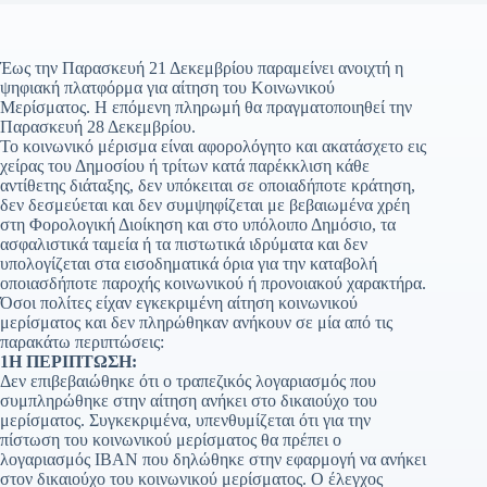
Έως την Παρασκευή 21 Δεκεμβρίου παραμείνει ανοιχτή η
ψηφιακή πλατφόρμα για αίτηση του Κοινωνικού
Μερίσματος. Η επόμενη πληρωμή θα πραγματοποιηθεί την
Παρασκευή 28 Δεκεμβρίου.
Το κοινωνικό μέρισμα είναι αφορολόγητο και ακατάσχετο εις
χείρας του Δημοσίου ή τρίτων κατά παρέκκλιση κάθε
αντίθετης διάταξης, δεν υπόκειται σε οποιαδήποτε κράτηση,
δεν δεσμεύεται και δεν συμψηφίζεται με βεβαιωμένα χρέη
στη Φορολογική Διοίκηση και στο υπόλοιπο Δημόσιο, τα
ασφαλιστικά ταμεία ή τα πιστωτικά ιδρύματα και δεν
υπολογίζεται στα εισοδηματικά όρια για την καταβολή
οποιασδήποτε παροχής κοινωνικού ή προνοιακού χαρακτήρα.
Όσοι πολίτες είχαν εγκεκριμένη αίτηση κοινωνικού
μερίσματος και δεν πληρώθηκαν ανήκουν σε μία από τις
παρακάτω περιπτώσεις:
1Η ΠΕΡΙΠΤΩΣΗ:
Δεν επιβεβαιώθηκε ότι ο τραπεζικός λογαριασμός που
συμπληρώθηκε στην αίτηση ανήκει στο δικαιούχο του
μερίσματος. Συγκεκριμένα, υπενθυμίζεται ότι για την
πίστωση του κοινωνικού μερίσματος θα πρέπει ο
λογαριασμός ΙΒΑΝ που δηλώθηκε στην εφαρμογή να ανήκει
στον δικαιούχο του κοινωνικού μερίσματος. Ο έλεγχος