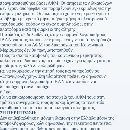
πραγματοποιήθηκε βάσει ΑΦΜ. Οι αιτήσεις των δικαιούχων
δεν έχουν απορριφθεί και παραμένουν εγκεκριμένες για την
επόμενη πληρωμή. Οι δικαιούχοι έχουν ενημερωθεί για το
πρόβλημα με γραπτό μήνυμα ή/και μήνυμα ηλεκτρονικού
ταχυδρομείο, εφόσον το είχαν συμπληρώσει στην
πλατφόρμα κατά τη διάρκεια της αίτησης.
Πιστώσεις σε δηλωθέντες στην εφαρμογή λογαριασμούς
ΙΒΑΝ για τους οποίους δεν μπορεί να γίνει από την τράπεζα
ταυτοποίηση του ΑΦΜ του δικαιούχου του Κοινωνικού
Μερίσματος δεν θα πραγματοποιηθούν.
Προς το σκοπό καταβολής του κοινωνικού μερίσματος,
καλούνται οι δικαιούχοι, οι οποίοι είχαν εγκεκριμένη αίτηση
μερίσματος αλλά δεν πληρώθηκαν:
(α) να ακυρώσουν την αίτησή τους και να προβούν σε
«Επαναξιολόγηση». Στη νέα αίτηση πρέπει να δηλώσουν
στην εφαρμογή λογαριασμό ΙΒΑΝ στον οποίο είναι
δικαιούχοι ή συνδικαιούχοι
ή / και
(β) να επικαιροποιήσουν τα στοιχεία του ΑΦΜ τους στην
τράπεζα συνεργασίας τους προσκομίζοντας το τελευταίο
εκκαθαριστικό σημείωμα φορολογίας εισοδήματος.
2Η ΠΕΡΙΠΤΩΣΗ:
Δεν επιβεβαιώθηκε η μόνιμη διαμονή στην Ελλάδα μέσω της
υποβολής φορολογικών δηλώσεων την τελευταία πενταετία.
Σημειώνεται ότι σε βάθος πενταετίας πραγματοποιείται