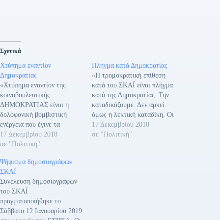
Σχετικά
Χτύπημα εναντίον
Πλήγμα κατά Δημοκρατίας
Δημοκρατίας
«Η τρομοκρατική επίθεση
«Χτύπημα εναντίον της
κατά του ΣΚΑΪ είναι πλήγμα
κοινοβουλευτικής
κατά της Δημοκρατίας. Την
ΔΗΜΟΚΡΑΤΙΑΣ είναι η
καταδικάζουμε. Δεν αρκεί
δολοφονική βομβιστική
όμως η λεκτική καταδίκη. Οι
ενέργεια που έγινε τα
δράστες πρέπει να βρεθούν
17 Δεκεμβρίου 2018
ξημερώματα, εναντίον του
17 Δεκεμβρίου 2018
και να οδηγηθούν στη
σε "Πολιτική"
τηλεοπτικού σταθμού ΣΚΑΪ
σε "Πολιτική"
Δικαιοσύνη. Η Κυβέρνηση
στο Νέο Φάληρο, από
επιβάλλεται επιτέλους να
Ψήφισμα δημοσιογράφων
θρασύδειλους τρομοκράτες»
δώσει ένα ισχυρό μήνυμα μη
ΣΚΑΪ
δήλωσε ο Ανεξάρτητος
ανοχής στη βία. Η
Συνέλευση δημοσιογράφων
βουλευτής Στάθης Β.
στοχοποίηση πολιτικών
του ΣΚΑΪ
Παναγούλης για τον
κομμάτων και μέσων
πραγματοποιήθηκε το
τηλεοπτικό σταθμό ΣΚΑΪ.
ενημέρωσης είναι…
Σάββατο 12 Ιανουαρίου 2019