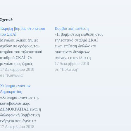
Σχετικά
Έκρηξη βόμβας στο κτίριο
Βομβιστική επίθεση
του ΣΚΑΪ
«Η βομβιστική επίθεση στον
Μεγάλες υλικές ζημιές
τηλεοπτικό σταθμό ΣΚΑΪ
σχεδόν σε ορόφους του
είναι επίθεση δειλών και
κτηρίου του τηλεοπτικού
σκοτεινών δυνάμεων
σταθμού ΣΚΑΪ. Οι
απέναντι στην ίδια τη
μεγαλύτερες ζημιές
δημοκρατία. Δεν πρόκειται,
17 Δεκεμβρίου 2018
σημειώθηκαν στον τρίτο και
17 Δεκεμβρίου 2018
όμως, να πετύχουν το στόχο
σε "Πολιτική"
τέταρτο όροφο, με
σε "Κοινωνία"
τους. Ούτε να
ψευδοροφές στο πάτωμα και
τρομοκρατήσουν, ούτε να
Χτύπημα εναντίον
τζαμαρίες που έγιναν
αποπροσανατολίσουν.
Δημοκρατίας
θρύψαλα. Ο εκρηκτικός
Εκφράζω την ειλικρινή μου
«Χτύπημα εναντίον της
μηχανισμός είχε τοποθετηθεί
συμπαράσταση στους
κοινοβουλευτικής
μέσα σε σάκο και η έκρηξη
δημοσιογράφους και στους
ΔΗΜΟΚΡΑΤΙΑΣ είναι η
σημειώθηκε στις 2:30πμ,
εργαζόμενους του σταθμού»
δολοφονική βομβιστική
ξημερώματα της Δευτέρας.
δήλωσε ο Πρωθυπουργός
ενέργεια που έγινε τα
Υπήρξε ειδοποίηση σε…
Αλέξης Τσίπρας για…
ξημερώματα, εναντίον του
17 Δεκεμβρίου 2018