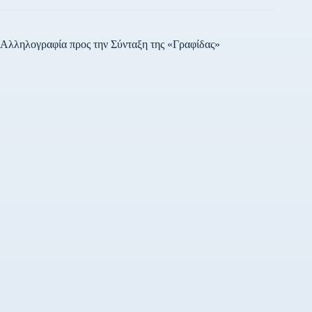
Βασιλική Θάνου και δηλώνει
ότι δεν θα την κουνήσει
κανείς…
Αλληλογραφία προς την Σύνταξη της «Γραφίδας»