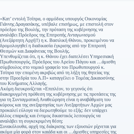
«Κατ’ εντολή Τσίπρα, ο αρμόδιος υπουργός Οικονομίας
Γιάννης Δραγασάκης, υπέβαλε επισήμως, με επιστολή στον
πρόεδρο της Βουλής, την πρόταση της κυβέρνησης να
αναλάβει Πρόεδρος της Επιτροπής Ανταγωνισμού
(Ανεξάρτητη Αρχή!!) η κ. Βασιλική Θάνου, προκειμένου να
δρομολογηθεί η διαδικασία έγκρισης από την Επιτροπή
Θεσμών και Διαφάνειας της Βουλής.
Υπενθυμίζεται ότι, η κ. Θάνου έχει διατελέσει Υπηρεσιακή
Πρωθυπουργός, Πρόεδρος του Αρείου Πάγου και …άμισθη
σύμβουλος στο νομικό γραφείο του Πρωθυπουργού κ.
Τσίπρα την επομένη ακριβώς από τη λήξη της θητείας της
στην Προεδρία του Α.Π» καταγγέλει ο Τομέας Δικαιοσύνης
του Κινήματος Αλλαγής.
Ακόμη διευκρινίζεται «Επιπλέον, το γεγονός ότι
διακηρυγμένη πρόθεση της κυβέρνησης με τις προτάσεις της
για τη Συνταγματική Αναθεώρηση είναι η αναβάθμιση του
κύρους και της ανεξαρτησίας των Ανεξαρτήτων Αρχών μας
προκαλεί εύλογα να διερωτηθούμε το εξής: δεν υπάρχει
άλλος επαρκής και έντιμος δικαστικός λειτουργός να
αναλάβει τη συγκεκριμένη θέση;
Συνακόλουθα, αρχή της διάκρισης των εξουσιών ρίχνεται για
ακόμα μία φορά στον καιάδα και οι …άμισθες υπηρεσίες της