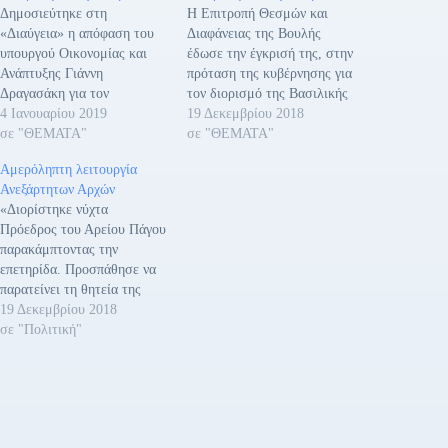
Δημοσιεύτηκε στη
Η Επιτροπή Θεσμών και
«Διαύγεια» η απόφαση του
Διαφάνειας της Βουλής
υπουργού Οικονομίας και
έδωσε την έγκρισή της, στην
Ανάπτυξης Γιάννη
πρόταση της κυβέρνησης για
Δραγασάκη για τον
τον διορισμό της Βασιλικής
διορισμό, ως πρόεδρου στην
4 Ιανουαρίου 2019
Θάνου-Χριστοφίλου στη
19 Δεκεμβρίου 2018
Επιτροπή Ανταγωνισμού, της
σε "ΘΕΜΑΤΑ"
θέση της Προέδρου της
σε "ΘΕΜΑΤΑ"
Βασιλικής Θάνου-
Επιτροπής Ανταγωνισμού.
Αμερόληπτη λειτουργία
Χριστοφίλου, επιτίμου
Υπέρ του διορισμού της κ.
Ανεξάρτητων Αρχών
προέδρου του Αρείου Πάγου
Θάνου στη θέση της
«Διορίστηκε νύχτα
και νομική σύμβουλος του
Προέδρου της Επιτροπής
Πρόεδρος του Αρείου Πάγου
γραφείου του
Ανταγωνισμού τάχθηκαν
παρακάμπτοντας την
Πρωθυπουργού Αλέξη
ΣΥΡΙΖΑ, ΑΝΕΛ, Ένωση
επετηρίδα. Προσπάθησε να
Τσίπρα. Η θητεία της
Κεντρώων και Χρυσή Αυγή.
παρατείνει τη θητεία της
προέδρου στην Επιτροπή
Κατά…
αντισυνταγματικά. Απέτυχε,
19 Δεκεμβρίου 2018
Ανταγωνισμού είναι
αλλά ο Πρωθυπουργός την
σε "Πολιτική"
πενταετής. Η σχετική
τακτοποίησε στο Μαξίμου.
απόφαση δημοσιεύτηκε…
Τώρα φροντίζει και για το
μέλλον της και την διόρισε
Πρόεδρο της Επιτροπής
Ανταγωνισμού. Την λένε