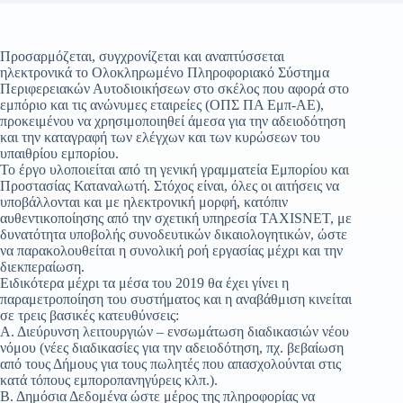
Προσαρμόζεται, συγχρονίζεται και αναπτύσσεται
ηλεκτρονικά το Ολοκληρωμένο Πληροφοριακό Σύστημα
Περιφερειακών Αυτοδιοικήσεων στο σκέλος που αφορά στο
εμπόριο και τις ανώνυμες εταιρείες (ΟΠΣ ΠΑ Εμπ-ΑΕ),
προκειμένου να χρησιμοποιηθεί άμεσα για την αδειοδότηση
και την καταγραφή των ελέγχων και των κυρώσεων του
υπαιθρίου εμπορίου.
Το έργο υλοποιείται από τη γενική γραμματεία Εμπορίου και
Προστασίας Καταναλωτή. Στόχος είναι, όλες οι αιτήσεις να
υποβάλλονται και με ηλεκτρονική μορφή, κατόπιν
αυθεντικοποίησης από την σχετική υπηρεσία TAXISNET, με
δυνατότητα υποβολής συνοδευτικών δικαιολογητικών, ώστε
να παρακολουθείται η συνολική ροή εργασίας μέχρι και την
διεκπεραίωση.
Ειδικότερα μέχρι τα μέσα του 2019 θα έχει γίνει η
παραμετροποίηση του συστήματος και η αναβάθμιση κινείται
σε τρεις βασικές κατευθύνσεις:
Α. Διεύρυνση λειτουργιών – ενσωμάτωση διαδικασιών νέου
νόμου (νέες διαδικασίες για την αδειοδότηση, πχ. βεβαίωση
από τους Δήμους για τους πωλητές που απασχολούνται στις
κατά τόπους εμποροπανηγύρεις κλπ.).
Β. Δημόσια Δεδομένα ώστε μέρος της πληροφορίας να