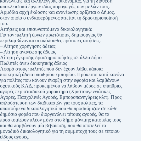
κοινωνικής και αλληλέγγυας οικονομίας, για τη διάθεση
αποκλειστικά έργων ιδίας παραγωγής των μελών τους.
Αρμόδια αρχή έκδοσης και ανανέωσης ορίζεται ο Δήμος,
στον οποίο ο ενδιαφερόμενος αιτείται τη δραστηριοποίησή
του.
Αιτήσεις και επισυναπτόμενα δικαιολογητικά:
Για τον πωλητή έργων πρωτότυπης δημιουργίας θα
περιλαμβάνονται οι ακόλουθες πρότυπες αιτήσεις:
– Αίτηση χορήγησης άδειας
– Αίτηση ανανέωσης άδειας
Αίτηση έγκρισης δραστηριοποίησης σε άλλο δήμο
Πωλητές άνευ διοικητικής άδειας
Αφορά στους πωλητές που δεν έχουν λάβει κάποια
διοικητική άδεια υπαιθρίου εμπορίου. Πρόκειται κατά κανόνα
για πολίτες που κάνουν έναρξη στην εφορία και λαμβάνουν
σχετικούς ΚΑΔ, προκειμένου να λάβουν μέρος σε υπαίθριες
αγορές περιστασιακού χαρακτήρα (Χριστουγεννιάτικες
Αγορές, Πασχαλινές Αγορές, Εμποροπανηγύρεις κλπ). Προς
απλούστευση των διαδικασιών για τους πολίτες, τα
απαιτούμενα δικαιολογητικά που θα προσκόμιζαν σε κάθε
δημόσιο φορέα που διοργανώνει τέτοιες αγορές, θα τα
προσκομίζουν πλέον μόνο στο δήμο μόνιμης κατοικίας τους
και θα λαμβάνουν μία βεβαίωση, που θα αποτελεί το
μοναδικό δικαιολογητικό για τη συμμετοχή τους σε τέτοιου
είδους αγορές.