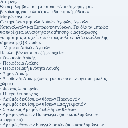
Αιτήσεις:
Θα περιλαμβάνεται η πρότυπη «Αίτηση χορήγησης
βεβαίωσης για πωλητές άνευ διοικητικής άδειας».
Μητρώα αγορών
Θα τηρούνται μητρώα Λαϊκών Αγορών, Αγορών
Καταναλωτών και Εμποροπανηγύρεων. Για όλα τα μητρώα
θα παρέχεται δυνατότητα αναζήτησης/ διασταύρωσης
νομιμότητας στοιχείων από τους πολίτες μέσω κατάλληλης
σήμανσης (QR Code).
– Μητρώο Λαϊκών Αγορών:
Περιλαμβάνονται τα εξής στοιχεία:
• Ονομασία Λαϊκής
• Περιφέρεια Λαϊκής
• Περιφερειακή Ενότητα Λαϊκής
• Δήμος Λαϊκής
• Διεύθυνση Λαϊκής (οδός ή οδοί που διενεργείται ή άλλος
χώρος)
• Φορέας λειτουργίας
• Ημέρα λειτουργίας
• Αριθμός διαθέσιμων θέσεων Παραγωγών
• Αριθμός διαθέσιμων θέσεων Επαγγελματιών
• Συνολικός Αριθμός διαθέσιμων θέσεων
• Αριθμός Θέσεων Παραγωγών (που καταλαμβάνουν
πραγματικά)
• Αριθμός Θέσεων Επαγγελματιών (που καταλαμβάνουν