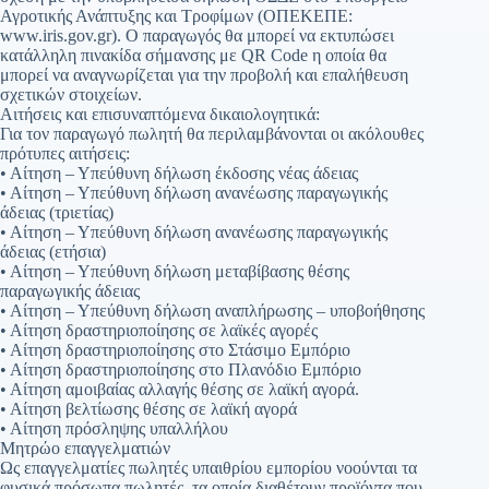
Αγροτικής Ανάπτυξης και Τροφίμων (ΟΠΕΚΕΠΕ:
www.iris.gov.gr). Ο παραγωγός θα μπορεί να εκτυπώσει
κατάλληλη πινακίδα σήμανσης με QR Code η οποία θα
μπορεί να αναγνωρίζεται για την προβολή και επαλήθευση
σχετικών στοιχείων.
Αιτήσεις και επισυναπτόμενα δικαιολογητικά:
Για τον παραγωγό πωλητή θα περιλαμβάνονται οι ακόλουθες
πρότυπες αιτήσεις:
• Αίτηση – Υπεύθυνη δήλωση έκδοσης νέας άδειας
• Αίτηση – Υπεύθυνη δήλωση ανανέωσης παραγωγικής
άδειας (τριετίας)
• Αίτηση – Υπεύθυνη δήλωση ανανέωσης παραγωγικής
άδειας (ετήσια)
• Αίτηση – Υπεύθυνη δήλωση μεταβίβασης θέσης
παραγωγικής άδειας
• Αίτηση – Υπεύθυνη δήλωση αναπλήρωσης – υποβοήθησης
• Αίτηση δραστηριοποίησης σε λαϊκές αγορές
• Αίτηση δραστηριοποίησης στο Στάσιμο Εμπόριο
• Αίτηση δραστηριοποίησης στο Πλανόδιο Εμπόριο
• Αίτηση αμοιβαίας αλλαγής θέσης σε λαϊκή αγορά.
• Αίτηση βελτίωσης θέσης σε λαϊκή αγορά
• Αίτηση πρόσληψης υπαλλήλου
Μητρώο επαγγελματιών
Ως επαγγελματίες πωλητές υπαιθρίου εμπορίου νοούνται τα
φυσικά πρόσωπα πωλητές, τα οποία διαθέτουν προϊόντα που