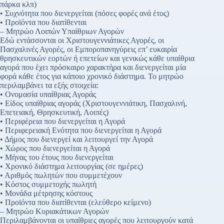
πάρκα κλπ)
• Συχνότητα που διενεργείται (πόσες φορές ανά έτος)
• Προϊόντα που διατίθενται
– Μητρώο Λοιπών Υπαίθριων Αγορών
Εδώ εντάσσονται οι Χριστουγεννιάτικες Αγορές, οι
Πασχαλινές Αγορές, οι Εμποροπανηγύρεις επ’ ευκαιρία
θρησκευτικών εορτών ή επετείων και γενικώς κάθε υπαίθρια
αγορά που έχει πρόσκαιρο χαρακτήρα και διενεργείται μία
φορά κάθε έτος για κάποιο χρονικό διάστημα. Το μητρώο
περιλαμβάνει τα εξής στοιχεία:
• Ονομασία υπαίθριας Αγοράς
• Είδος υπαίθριας αγοράς (Χριστουγεννιάτικη, Πασχαλινή,
Επετειακή, Θρησκευτική, Λοιπές)
• Περιφέρεια που διενεργείται η Αγορά
• Περιφερειακή Ενότητα που διενεργείται η Αγορά
• Δήμος που διενεργεί και λειτουργεί την Αγορά
• Χώρος που διενεργείται η Αγορά
• Μήνας του έτους που διενεργείται
• Χρονικό διάστημα λειτουργίας (σε ημέρες)
• Αριθμός πωλητών που συμμετέχουν
• Κόστος συμμετοχής πωλητή
• Μονάδα μέτρησης κόστους
• Προϊόντα που διατίθενται (ελεύθερο κείμενο)
– Μητρώο Κυριακάτικων Αγορών
Περιλαμβάνονται οι υπαίθριες αγορές που λειτουργούν κατά