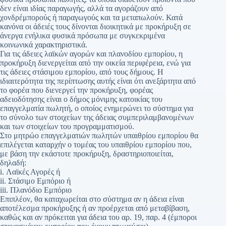
δεν είναι ιδίας παραγωγής, αλλά τα αγοράζουν από
χονδρέμπορούς ή παραγωγούς και τα μεταπωλούν. Κατά
κανόνα οι άδειές τους δίνονται διοικητικά με προκήρυξη σε
άνεργα ενήλικα φυσικά πρόσωπα με συγκεκριμένα
κοινωνικά χαρακτηριστικά.
Για τις άδειες λαϊκών αγορών και πλανοδίου εμπορίου, η
προκήρυξη διενεργείται από την οικεία περιφέρεια, ενώ για
τις άδειες στάσιμου εμπορίου, από τους δήμους. Η
ιδιαιτερότητα της περίπτωσης αυτής είναι ότι ανεξάρτητα από
το φορέα που διενεργεί την προκήρυξη, φορέας
αδειοδότησης είναι ο δήμος μόνιμης κατοικίας του
επαγγελματία πωλητή, ο οποίος ενημερώνει το σύστημα για
το σύνολο των στοιχείων της άδειας συμπεριλαμβανομένων
και των στοιχείων του προγραμματισμού.
Στο μητρώο επαγγελματιών πωλητών υπαιθρίου εμπορίου θα
επιλέγεται καταρχήν ο τομέας του υπαιθρίου εμπορίου που,
με βάση την εκάστοτε προκήρυξη, δραστηριοποιείται,
δηλαδή:
i. Λαϊκές Αγορές ή
ii. Στάσιμο Εμπόριο ή
iii. Πλανόδιο Εμπόριο
Επιπλέον, θα καταχωρείται στο σύστημα αν η άδεια είναι
αποτέλεσμα προκήρυξης ή αν προέρχεται από μεταβίβαση,
καθώς και αν πρόκειται για άδεια του αρ. 19, παρ. 4 (έμποροι