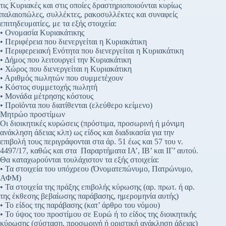
τις Κυριακές και στις οποίες δραστηριοποιούνται κυρίως
παλαιοπώλες, συλλέκτες, ρακοσυλλέκτες και συναφείς
επιτηδευματίες, με τα εξής στοιχεία:
• Ονομασία Κυριακάτικης
• Περιφέρεια που διενεργείται η Κυριακάτικη
• Περιφερειακή Ενότητα που διενεργείται η Κυριακάτικη
• Δήμος που λειτουργεί την Κυριακάτικη
• Χώρος που διενεργείται η Κυριακάτικη
• Αριθμός πωλητών που συμμετέχουν
• Κόστος συμμετοχής πωλητή
• Μονάδα μέτρησης κόστους
• Προϊόντα που διατίθενται (ελεύθερο κείμενο)
Μητρώο προστίμων
Οι διοικητικές κυρώσεις (πρόστιμα, προσωρινή ή μόνιμη
ανάκληση άδειας κλπ) ως είδος και διαδικασία για την
επιβολή τους περιγράφονται στα άρ. 51 έως και 57 του ν.
4497/17, καθώς και στα Παραρτήματα ΙΑ’, ΙΒ’ και ΙΓ’ αυτού.
Θα καταχωρούνται τουλάχιστον τα εξής στοιχεία:
• Τα στοιχεία του υπόχρεου (Όνοματεπώνυμο, Πατρώνυμο,
ΑΦΜ)
• Τα στοιχεία της πράξης επιβολής κύρωσης (αρ. πρωτ. ή αρ.
της έκθεσης βεβαίωσης παράβασης, ημερομηνία αυτής)
• Το είδος της παράβασης (κατ’ άρθρο του νόμου)
• Το ύψος του προστίμου σε Ευρώ ή το είδος της διοικητικής
κύρωσης (σύσταση, προσωρινή ή οριστική ανάκληση άδειας)