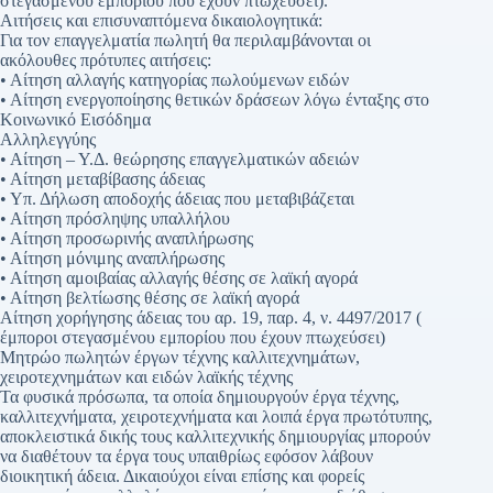
στεγασμένου εμπορίου που έχουν πτωχεύσει).
Αιτήσεις και επισυναπτόμενα δικαιολογητικά:
Για τον επαγγελματία πωλητή θα περιλαμβάνονται οι
ακόλουθες πρότυπες αιτήσεις:
• Αίτηση αλλαγής κατηγορίας πωλούμενων ειδών
• Αίτηση ενεργοποίησης θετικών δράσεων λόγω ένταξης στο
Κοινωνικό Εισόδημα
Αλληλεγγύης
• Αίτηση – Υ.Δ. θεώρησης επαγγελματικών αδειών
• Αίτηση μεταβίβασης άδειας
• Υπ. Δήλωση αποδοχής άδειας που μεταβιβάζεται
• Αίτηση πρόσληψης υπαλλήλου
• Αίτηση προσωρινής αναπλήρωσης
• Αίτηση μόνιμης αναπλήρωσης
• Αίτηση αμοιβαίας αλλαγής θέσης σε λαϊκή αγορά
• Αίτηση βελτίωσης θέσης σε λαϊκή αγορά
Αίτηση χορήγησης άδειας του αρ. 19, παρ. 4, ν. 4497/2017 (
έμποροι στεγασμένου εμπορίου που έχουν πτωχεύσει)
Μητρώο πωλητών έργων τέχνης καλλιτεχνημάτων,
χειροτεχνημάτων και ειδών λαϊκής τέχνης
Τα φυσικά πρόσωπα, τα οποία δημιουργούν έργα τέχνης,
καλλιτεχνήματα, χειροτεχνήματα και λοιπά έργα πρωτότυπης,
αποκλειστικά δικής τους καλλιτεχνικής δημιουργίας μπορούν
να διαθέτουν τα έργα τους υπαιθρίως εφόσον λάβουν
διοικητική άδεια. Δικαιούχοι είναι επίσης και φορείς