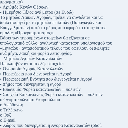
πραγματικά)
• Αριθμός Κενών Θέσεων
• Ημερήσιο Τέλος ανά μέτρο (σε Ευρώ)
Το μητρώο Λαϊκών Αγορών, πρέπει να συνδέεται και να
διαλειτουργεί με τα μητρώα πωλητών (Παραγωγών και
Επαγγελματιών) κατά το μέρος που αφορά τα στοιχεία της
ομάδας «Προγραμματισμός».
Βάσει των τηρουμένων στοιχείων θα εξάγεται σε
υπολογιστικό φύλλο, αναλυτική κατάσταση υπολογισμού του
«μηνιαίου» ανταποδοτικού τέλους που οφείλουν οι πωλητές
ανά μήνα, λαϊκή και φορέα λειτουργίας.
– Μητρώο Αγορών Καταναλωτών
Περιλαμβάνονται τα εξής στοιχεία:
• Ονομασία Αγοράς Καταναλωτών
• Περιφέρεια που διενεργείται η Αγορά
• Περιφερειακή Ενότητα που διενεργείται η Αγορά
• Δήμος που διενεργείται η αγορά
• Επωνυμία Φορέα καταναλωτών – πολιτών
• Στοιχεία Επικοινωνίας Φορέα καταναλωτών – πολιτών
o Ονοματεπώνυμο Εκπροσώπου
o Διεύθυνση
o Τηλέφωνο
o Φαξ
o E-mail
• Χώρος που διενεργείται η Αγορά Καταναλωτών (οδοί,