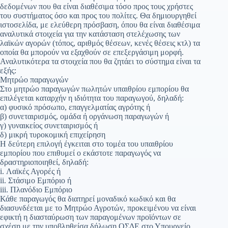
δεδομένων που θα είναι διαθέσιμα τόσο προς τους χρήστες
του συστήματος όσο και προς του πολίτες. Θα δημιουργηθεί
ιστοσελίδα, με ελεύθερη πρόσβαση, όπου θα είναι διαθέσιμα
αναλυτικά στοιχεία για την κατάσταση στελέχωσης των
λαϊκών αγορών (τόπος, αριθμός θέσεων, κενές θέσεις κτλ) τα
οποία θα μπορούν να εξαχθούν σε επεξεργάσιμη μορφή.
Αναλυτικότερα τα στοιχεία που θα ζητάει το σύστημα είναι τα
εξής:
Μητρώο παραγωγών
Στο μητρώο παραγωγών πωλητών υπαιθρίου εμπορίου θα
επιλέγεται καταρχήν η ιδιότητα του παραγωγού, δηλαδή:
α) φυσικό πρόσωπο, επαγγελματίας αγρότης ή
β) συνεταιρισμός, ομάδα ή οργάνωση παραγωγών ή
γ) γυναικείος συνεταιρισμός ή
δ) μικρή τυροκομική επιχείρηση
Η δεύτερη επιλογή έγκειται στο τομέα του υπαιθρίου
εμπορίου που επιθυμεί ο εκάστοτε παραγωγός να
δραστηριοποιηθεί, δηλαδή:
i. Λαϊκές Αγορές ή
ii. Στάσιμο Εμπόριο ή
iii. Πλανόδιο Εμπόριο
Κάθε παραγωγός θα διατηρεί μοναδικό κωδικό και θα
διασυνδέεται με το Μητρώο Αγροτών, προκειμένου να είναι
εφικτή η διασταύρωση των παραγομένων προϊόντων σε
σχέση με την υποβληθείσα δήλωση ΟΣΔΕ στο Υπουργείο