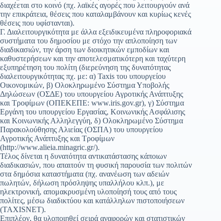
διαχέεται στο κοινό (πχ. λαϊκές αγορές που λειτουργούν ανά
την επικράτεια, θέσεις που καταλαμβάνουν και κυρίως κενές
θέσεις που υφίστανται).
Γ. Διαλειτουργικότητα με άλλα εξειδικευμένα πληροφοριακά
συστήματα του δημοσίου με στόχο την απλοποίηση των
διαδικασιών, την άρση των διοικητικών εμποδίων και
καθυστερήσεων και την αποτελεσματικότερη και ταχύτερη
εξυπηρέτηση του πολίτη (διερεύνηση της δυνατότητας
διαλειτουργικότητας πχ. με: α) Taxis του υπουργείου
Οικονομικών, β) Ολοκληρωμένο Σύστημα Υποβολής
Δηλώσεων (ΟΣΔΕ) του υπουργείου Αγροτικής Ανάπτυξης
και Τροφίμων (ΟΠΕΚΕΠΕ: www.iris.gov.gr), γ) Σύστημα
Εργάνη του υπουργείου Εργασίας, Κοινωνικής Ασφάλισης
και Κοινωνικής Αλληλεγγύη, δ) Ολοκληρωμένο Σύστημα
Παρακολούθησης Αλιείας (ΟΣΠΑ) του υπουργείου
Αγροτικής Ανάπτυξης και Τροφίμων
(http://www.alieia.minagric.gr/).
Τέλος δίνεται η δυνατότητα αντικατάστασης κάποιων
διαδικασιών, που απαιτούν τη φυσική παρουσία των πολιτών
στα δημόσια καταστήματα (πχ. ανανέωση των αδειών
πωλητών, δήλωση πρόσληψης υπαλλήλου κλπ.), με
ηλεκτρονική, απομακρυσμένη υλοποίησή τους από τους
πολίτες, μέσω διαδικτύου και κατάλληλων πιστοποιήσεων
(TAXISNET).
Επιπλέον, θα υλοποιηθεί σειρά αναφορών και στατιστικών