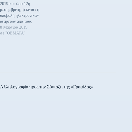
2019 και ώρα 12η
μεσημβρινή, ξεκινάει η
υποβολή ηλεκτρονικών
αιτήσεων από τους
ενδιαφερόμενους,
8 Μαρτίου 2019
εγγεγραμμένους στο μητρώο
σε "ΘΕΜΑΤΑ"
του Οργανισμού
Απασχόλησης Εργατικού
Δυναμικού (ΟΑΕΔ)
ανέργους, ηλικίας άνω των
18 ετών, για 8.933 θέσεις
πλήρους απασχόλησης και
για χρονικό διάστημα οκτώ
μηνών. Η υποβολή θα
διαρκέσει έως 18 Μαρτίου…
Αλληλογραφία προς την Σύνταξη της «Γραφίδας»