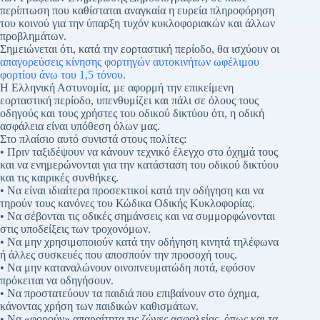
περίπτωση που καθίσταται αναγκαία η ευρεία πληροφόρηση
του κοινού για την ύπαρξη τυχόν κυκλοφοριακών και άλλων
προβλημάτων.
Σημειώνεται ότι, κατά την εορταστική περίοδο, θα ισχύουν οι
απαγορεύσεις κίνησης φορτηγών αυτοκινήτων ωφέλιμου
φορτίου άνω του 1,5 τόνου.
Η Ελληνική Αστυνομία, με αφορμή την επικείμενη
εορταστική περίοδο, υπενθυμίζει και πάλι σε όλους τους
οδηγούς και τους χρήστες του οδικού δικτύου ότι, η οδική
ασφάλεια είναι υπόθεση όλων μας.
Στο πλαίσιο αυτό συνιστά στους πολίτες:
• Πριν ταξιδέψουν να κάνουν τεχνικό έλεγχο στο όχημά τους
και να ενημερώνονται για την κατάσταση του οδικού δικτύου
και τις καιρικές συνθήκες.
• Να είναι ιδιαίτερα προσεκτικοί κατά την οδήγηση και να
τηρούν τους κανόνες του Κώδικα Οδικής Κυκλοφορίας.
• Να σέβονται τις οδικές σημάνσεις και να συμμορφώνονται
στις υποδείξεις των τροχονόμων.
• Να μην χρησιμοποιούν κατά την οδήγηση κινητά τηλέφωνα
ή άλλες συσκευές που αποσπούν την προσοχή τους.
• Να μην καταναλώνουν οινοπνευματώδη ποτά, εφόσον
πρόκειται να οδηγήσουν.
• Να προστατεύουν τα παιδιά που επιβαίνουν στο όχημα,
κάνοντας χρήση των παιδικών καθισμάτων.
• Να «φορούν» απαραίτητα τις ζώνες ασφαλείας, όπως και τα