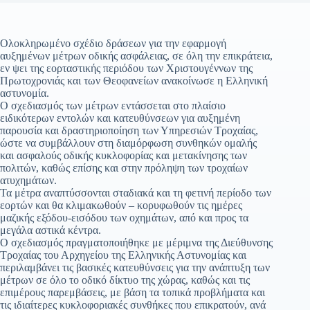
Ολοκληρωμένο σχέδιο δράσεων για την εφαρμογή
αυξημένων μέτρων οδικής ασφάλειας, σε όλη την επικράτεια,
εν ψει της εορταστικής περιόδου των Χριστουγέννων της
Πρωτοχρονιάς και των Θεοφανείων ανακοίνωσε η Ελληνική
αστυνομία.
Ο σχεδιασμός των μέτρων εντάσσεται στο πλαίσιο
ειδικότερων εντολών και κατευθύνσεων για αυξημένη
παρουσία και δραστηριοποίηση των Υπηρεσιών Τροχαίας,
ώστε να συμβάλλουν στη διαμόρφωση συνθηκών ομαλής
και ασφαλούς οδικής κυκλοφορίας και μετακίνησης των
πολιτών, καθώς επίσης και στην πρόληψη των τροχαίων
ατυχημάτων.
Τα μέτρα αναπτύσσονται σταδιακά και τη φετινή περίοδο των
εορτών και θα κλιμακωθούν – κορυφωθούν τις ημέρες
μαζικής εξόδου-εισόδου των οχημάτων, από και προς τα
μεγάλα αστικά κέντρα.
Ο σχεδιασμός πραγματοποιήθηκε με μέριμνα της Διεύθυνσης
Τροχαίας του Αρχηγείου της Ελληνικής Αστυνομίας και
περιλαμβάνει τις βασικές κατευθύνσεις για την ανάπτυξη των
μέτρων σε όλο το οδικό δίκτυο της χώρας, καθώς και τις
επιμέρους παρεμβάσεις, με βάση τα τοπικά προβλήματα και
τις ιδιαίτερες κυκλοφοριακές συνθήκες που επικρατούν, ανά