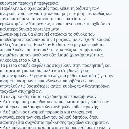
ευρύτερη περιοχή ή περιφέρεια.
Παράλληλα, ο σχεδιασμός προβλέπει τη διάθεση των
αναγκαίων πόρων για την υλοποίηση των μέτρων, καθώς και
τον απαιτούμενο συντονισμό και εποπτεία των
εμπλεκομένων Υπηρεσιών, προκειμένου να επιτευχθούν τα
καλύτερα δυνατά αποτελέσματα.
Συγκεκριμένα, θα διατεθεί σταδιακά το σύνολο του
διαθέσιμου προσωπικού της Τροχαίας, με ενίσχυση και από
άλλες Υπηρεσίες. Επιπλέον θα διατεθεί μεγάλος αριθμός
περιπολικών και μοτοσικλετών, καθώς και συμβατικών
οχημάτων με τον ανάλογο εξοπλισμό (ραντάρ ταχύτητας,
αλκοολόμετρα κ.λπ.).
Τα μέτρα οδικής ασφάλειας στοχεύουν στην προληπτική και
αποτρεπτική παρουσία, αλλά και στη διενέργεια
τροχονομικών ελέγχων και ελέγχου μέθης (αλκοτέστ) για την
αντιμετώπιση των «επικινδύνων» παραβάσεων, που
αποτελούν τις βασικότερες αιτίες, κυρίως των θανατηφόρων
τροχαίων ατυχημάτων.
Τα κεντρικά σημεία του σχεδιασμού περιλαμβάνουν:
• Αστυνόμευση του οδικού δικτύου κατά τομείς, βάσει των
ιδιαίτερων κυκλοφοριακών συνθηκών κάθε περιοχής.
• Αυξημένη αστυνομική παρουσία και ενισχυμένη
αστυνόμευση των σημείων του οδικού δικτύου, όπου
παρατηρείται συχνότητα πρόκλησης τροχαίων ατυχημάτων.
• Αυξημένα μέτρα τροχαίας στις εισόδους-εξόδους μεγάλων