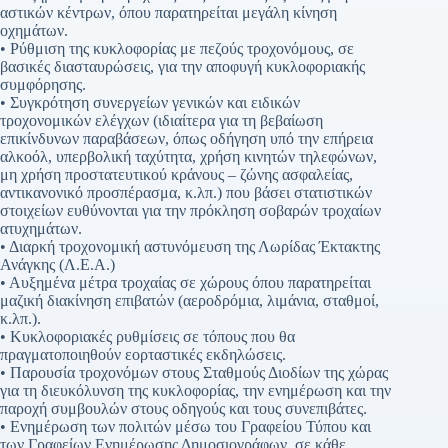
αστικών κέντρων, όπου παρατηρείται μεγάλη κίνηση
οχημάτων.
• Ρύθμιση της κυκλοφορίας με πεζούς τροχονόμους, σε
βασικές διασταυρώσεις, για την αποφυγή κυκλοφοριακής
συμφόρησης.
• Συγκρότηση συνεργείων γενικών και ειδικών
τροχονομικών ελέγχων (ιδιαίτερα για τη βεβαίωση
επικίνδυνων παραβάσεων, όπως οδήγηση υπό την επήρεια
αλκοόλ, υπερβολική ταχύτητα, χρήση κινητών τηλεφώνων,
μη χρήση προστατευτικού κράνους – ζώνης ασφαλείας,
αντικανονικό προσπέρασμα, κ.λπ.) που βάσει στατιστικών
στοιχείων ευθύνονται για την πρόκληση σοβαρών τροχαίων
ατυχημάτων.
• Διαρκή τροχονομική αστυνόμευση της Λωρίδας Έκτακτης
Ανάγκης (Λ.Ε.Α.)
• Αυξημένα μέτρα τροχαίας σε χώρους όπου παρατηρείται
μαζική διακίνηση επιβατών (αεροδρόμια, λιμάνια, σταθμοί,
κ.λπ.).
• Κυκλοφοριακές ρυθμίσεις σε τόπους που θα
πραγματοποιηθούν εορταστικές εκδηλώσεις.
• Παρουσία τροχονόμων στους Σταθμούς Διοδίων της χώρας
για τη διευκόλυνση της κυκλοφορίας, την ενημέρωση και την
παροχή συμβουλών στους οδηγούς και τους συνεπιβάτες.
• Ενημέρωση των πολιτών μέσω του Γραφείου Τύπου και
των Γραφείων Ενημέρωσης Δημοσιογράφων, σε κάθε