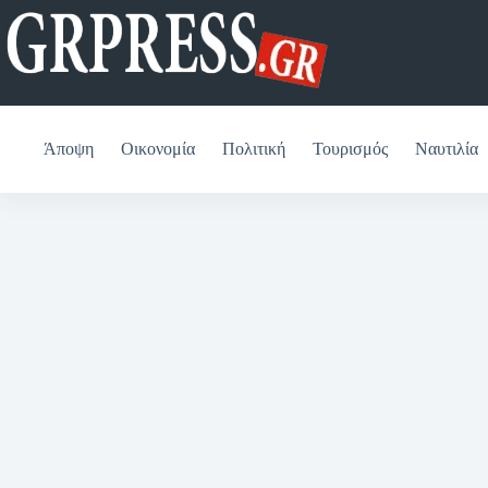
Μετάβαση
στο
περιεχόμενο
Άποψη
Οικονομία
Πολιτική
Τουρισμός
Ναυτιλία