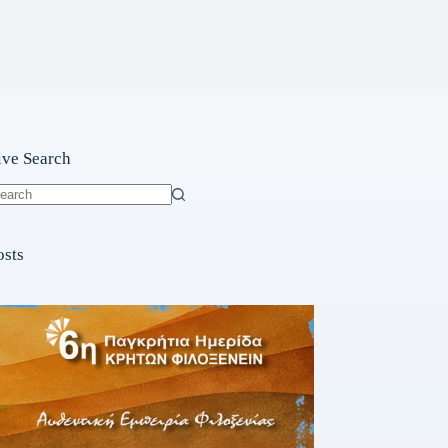
ive Search
o
sults
osts