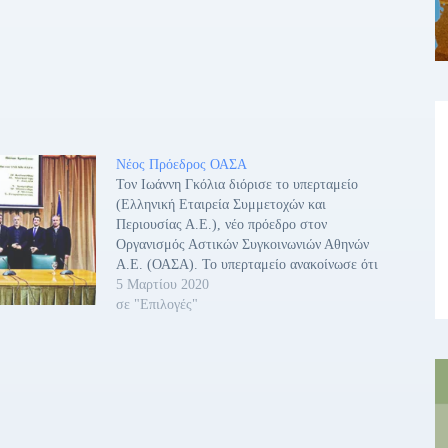
Νέος Πρόεδρος ΟΑΣΑ
Τον Ιωάννη Γκόλια διόρισε το υπερταμείο
(Ελληνική Εταιρεία Συμμετοχών και
Περιουσίας Α.Ε.), νέο πρόεδρο στον
Οργανισμός Αστικών Συγκοινωνιών Αθηνών
Α.Ε. (ΟΑΣΑ). Το υπερταμείο ανακοίνωσε ότι
ο διορισμός του κ. Ιωάννη Γκόλια συμβάλει
5 Μαρτίου 2020
«στους στρατηγικούς στόχους του
σε "Επιλογές"
Οργανισμού με επίκεντρο τον εκσυγχρονισμό
στη βάση των μεταβολών κινητικότητας των
επιβατών στην πόλη…