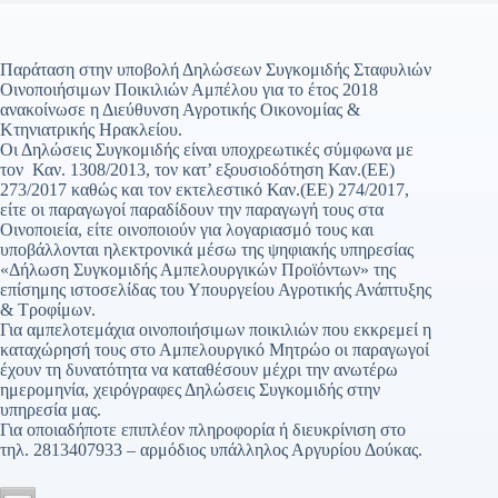
Παράταση στην υποβολή Δηλώσεων Συγκομιδής Σταφυλιών
Οινοποιήσιμων Ποικιλιών Αμπέλου για το έτος 2018
ανακοίνωσε η Διεύθυνση Αγροτικής Οικονομίας &
Κτηνιατρικής Ηρακλείου.
Οι Δηλώσεις Συγκομιδής είναι υποχρεωτικές σύμφωνα με
τον Καν. 1308/2013, τον κατ’ εξουσιοδότηση Καν.(ΕΕ)
273/2017 καθώς και τον εκτελεστικό Καν.(ΕΕ) 274/2017,
είτε οι παραγωγοί παραδίδουν την παραγωγή τους στα
Οινοποιεία, είτε οινοποιούν για λογαριασμό τους και
υποβάλλονται ηλεκτρονικά μέσω της ψηφιακής υπηρεσίας
«Δήλωση Συγκομιδής Αμπελουργικών Προϊόντων» της
επίσημης ιστοσελίδας του Υπουργείου Αγροτικής Ανάπτυξης
& Τροφίμων.
Για αμπελοτεμάχια οινοποιήσιμων ποικιλιών που εκκρεμεί η
καταχώρησή τους στο Αμπελουργικό Μητρώο οι παραγωγοί
έχουν τη δυνατότητα να καταθέσουν μέχρι την ανωτέρω
ημερομηνία, χειρόγραφες Δηλώσεις Συγκομιδής στην
υπηρεσία μας.
Για οποιαδήποτε επιπλέον πληροφορία ή διευκρίνιση στο
τηλ. 2813407933 – αρμόδιος υπάλληλος Αργυρίου Δούκας.