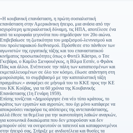
«Η κουβανική επανάσταση, η πρώτη σοσιαλιστική
επανάσταση στην Αμερικάνικη ήπειρο, μια ανάσα από την
ισχυρότερη ιμπεριαλιστική δύναμη, τις ΗΠΑ, αποτέλεσε ένα
από τα κορυφαία γεγονότα που σημάδεψαν τον 20ο αιώνα.
Επιβεβαίωσε τη ζωτικότητα του μαρξισμού-λενινισμού και
του προλεταριακού διεθνισμού. Πρόσθεσε στο πάνθεον των
αγωνιστών της εργατικής τάξης και του επαναστατικού
κινήματος προσωπικότητες όπως ο Φιντέλ Κάστρο, ο Τσε
Γκεβάρα, ο Καμίλο Σιενφουέγκος, η Βίλμα Εσπίν, ο Φράνκ
Πάις και άλλοι. Ενέπνευσε την πάλη των καταπιεσμένων και
εκμεταλλευομένων σε όλο τον κόσμο, έδωσε απάντηση στη
μοιρολατρία, το συμβιβασμό με την καπιταλιστική τάξη
πραγμάτων.» αναφέρει σε μήνυμά του το ΚΚΕ προς την ΚΕ
του ΚΚ Κούβας, για τα 60 χρόνια της Κουβανικής
Επανάστασης (1η Γενάρη 1959).
Επίσης τονίζεται «Δημιούργησε ένα νέο τύπο κράτους, το
κράτος των εργατών και αγροτών, που όχι μόνο κατάφερε να
αποκρούσει νικηφόρα τις απόπειρες της αντεπανάστασης,
αλλά έθεσε τα θεμέλια για την ικανοποίηση λαϊκών αναγκών,
για κοινωνικά δικαιώματα που δεν μπορούσαν και δεν
μπορούν ούτε να ονειρευτούν οι ταπεινοί και καταφρονεμένοι
στην ήπειρό σας. Στήριξε με ανιδιοτέλεια και θυσίες τα