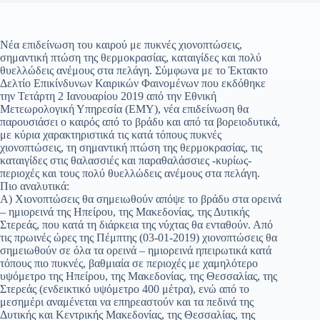
Νέα επιδείνωση του καιρού με πυκνές χιονοπτώσεις,
σημαντική πτώση της θερμοκρασίας, καταιγίδες και πολύ
θυελλώδεις ανέμους στα πελάγη. Σύμφωνα με το Έκτακτο
Δελτίο Επικίνδυνων Καιρικών Φαινομένων που εκδόθηκε
την Τετάρτη 2 Ιανουαρίου 2019 από την Εθνική
Μετεωρολογική Υπηρεσία (ΕΜΥ), νέα επιδείνωση θα
παρουσιάσει ο καιρός από το βράδυ και από τα βορειοδυτικά,
με κύρια χαρακτηριστικά τις κατά τόπους πυκνές
χιονοπτώσεις, τη σημαντική πτώση της θερμοκρασίας, τις
καταιγίδες στις θαλασσιές και παραθαλάσσιες -κυρίως-
περιοχές και τους πολύ θυελλώδεις ανέμους στα πελάγη.
Πιο αναλυτικά:
Α) Χιονοπτώσεις θα σημειωθούν απόψε το βράδυ στα ορεινά
– ημιορεινά της Ηπείρου, της Μακεδονίας, της Δυτικής
Στερεάς, που κατά τη διάρκεια της νύχτας θα ενταθούν. Από
τις πρωινές ώρες της Πέμπτης (03-01-2019) χιονοπτώσεις θα
σημειωθούν σε όλα τα ορεινά – ημιορεινά ηπειρωτικά κατά
τόπους πιο πυκνές, βαθμιαία σε περιοχές με χαμηλότερο
υψόμετρο της Ηπείρου, της Μακεδονίας, της Θεσσαλίας, της
Στερεάς (ενδεικτικό υψόμετρο 400 μέτρα), ενώ από το
μεσημέρι αναμένεται να επηρεαστούν και τα πεδινά της
Δυτικής και Κεντρικής Μακεδονίας, της Θεσσαλίας, της