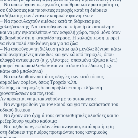
– Να αποφεύγουν τις εργασίες υπαίθρου και δραστηριότητες
σε θαλάσσιες και παράκτιες περιοχές κατά τη διάρκεια
εκδήλωσης των έντονων καιρικών φαινομένων
– Να προφυλαχτούν αμέσως κατά τη διάρκεια μιας
χαλαζόπτωσης. Να καταφύγουν σε κτίριο ή σε αυτοκίνητο
και να μην εγκαταλείπουν τον ασφαλή χώρο, παρά μόνο όταν
βεβαιωθούν ότι η καταιγίδα πέρασε. Η χαλαζόπτωση μπορεί
να είναι πολύ επικίνδυνη και για τα ζώα
– Να αποφύγουν τη διέλευση κάτω από μεγάλα δέντρα, κάτω
από αναρτημένες πινακίδες και γενικά από περιοχές, όπου
ελαφρά αντικείμενα (π.χ. γλάστρες, σπασμένα τζάμια κ.λπ.)
μπορεί να αποκολληθούν και να πέσουν στο έδαφος (π.χ.
κάτω από μπαλκόνια)
– Να ακολουθούν πιστά τις οδηγίες των κατά τόπους
αρμοδίων φορέων, όπως Τροχαία κ.λπ.
Επίσης, σε περιοχές όπου προβλέπεται η εκδήλωση
χιονοπτώσεων και παγετού:
Αν πρόκειται να μετακινηθούν με το αυτοκίνητο:
– Να ενημερωθούν για τον καιρό και για την κατάσταση του
οδικού δικτύου
– Να έχουν στο όχημά τους αντιολισθητικές αλυσίδες και το
ρεζερβουάρ γεμάτο καύσιμα
– Να ταξιδεύουν, εφόσον είναι αναγκαίο, κατά προτίμηση
στη διάρκεια της ημέρας προτιμώντας τους κεντρικούς
δρόμους