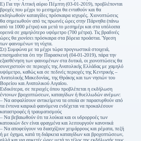
Ε) Για την Αττική αύριο Πέμπτη (03-01-2019), προβλέπονται
βροχές που μέχρι το μεσημέρι θα ενταθούν και θα
εκδηλωθούν καταιγίδες πρόσκαιρα ισχυρές. Χιονοπτώσεις
θα σημειωθούν από τις πρωινές ώρες στην Πάρνηθα (πάνω
από τα 1000 μέτρα) και μετά το μεσημέρι και στα υπόλοιπα
ορεινά σε χαμηλότερο υψόμετρο (700 μέτρα). Τις βραδινές
ώρες θα χιονίσει πρόσκαιρα στα βόρεια προάστια. Ύφεση
των φαινομένων τη νύχτα.
Στ) Συμφώνα με τα μέχρι τώρα προγνωστικά στοιχειά,
επισημαίνεται ότι την Παρασκευή (04-01-2019), πάρα την
εξασθένηση των φαινομένων στα δυτικά, οι χιονοπτώσεις θα
συνεχιστούν σε περιοχές της Ανατολικής Ελλάδας με χαμηλό
υψόμετρο, καθώς και σε πεδινές περιοχές της Κεντρικής –
Ανατολικής Μακεδονίας, της Θράκης και των νησιών του
Βορείου και Ανατολικού Αιγαίου.
Ειδικότερα, σε περιοχές όπου προβλέπεται η εκδήλωση
έντονων βροχοπτώσεων, καταιγίδων ή θυελλωδών ανέμων:
– Να ασφαλίσουν αντικείμενα τα οποία αν παρασυρθούν από
τα έντονα καιρικά φαινόμενα ενδέχεται να προκαλέσουν
καταστροφές ή τραυματισμούς
– Να βεβαιωθούν ότι τα λούκια και οι υδρορροές των
κατοικιών δεν είναι φραγμένα και λειτουργούν κανονικά
– Να αποφεύγουν να διασχίζουν χειμάρρους και ρέματα, πεζή
ή με όχημα, κατά τη διάρκεια καταιγίδων και βροχοπτώσεων,
αλλά και για αρκετές ώρες μετά το τέλος της εκδήλωσής τους