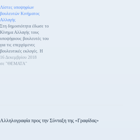
ΑΡΙΣΤΟΜΕΝΗ
Λίστες υποψηφίων
ΜΑΝΔΕΛΕΝΑΚΗ
βουλευτών Κινήματος
ΘΕΟΦΑΝΩ του ΗΛΙΑ
Αλλαγής
Β1΄ΒΟΡΕΙΟΥ ΤΟΜΕΑ
Στη δημοσιότητα έδωσε το
ΑΘΗΝΩΝ ΚΟΝΤΟΦΑΚΑΣ
Κίνημα Αλλαγής τους
ΔΗΜΗΤΡΙΟΣ του ΚΩΝ/
υποψήφιους βουλευτές του
ΝΤΙΝΟΥ ΚΩΤΣΑΚΗ
για τις επερχόμενες
ΜΑΡΙΑΝΘΗ του
βουλευτικές εκλογές. Η
ΠΑΝΑΓΙΩΤΗ
ανακοίνωση
16 Δεκεμβρίου 2018
ΠΑΠΑΔΟΠΟΥΛΟΣ
πραγματοποιήθηκε κατά την
σε "ΘΕΜΑΤΑ"
ΑΝΤΩΝΙΟΣ του
συνεδρίαση της Κεντρικής
ΠΡΟΔΡΟΜΟΥ Β2΄
Επιτροπής την Κυριακή 16
ΔΥΤΙΚΟΥ ΤΟΜΕΑ
Δεκεμβρίου 2018 στην
ΑΘΗΝΩΝ…
Αθήνα. Ν. ΕΒΡΟΥ
ΖΑΠΑΡΤΑΣ ΠΑΝΑΓΙΩΤΗΣ
(ΦΡΟΝΤΙΣΤΗΣ) ΝΤΟΛΙΟΣ
ΓΕΩΡΓΙΟΣ
(ΟΔΟΝΤΙΑΤΡΟΣ)
ΠΑΝΑΓΟΥΤΣΟΣ ΣΤΕΛΙΟΣ
Αλληλογραφία προς την Σύνταξη της «Γραφίδας»
(ΚΑΘΗΓΗΤΗΣ
ΠΑΝΕΠΙΣΤΗΜΙΟΥ)
ΧΑΜΑΛΙΔΗΣ