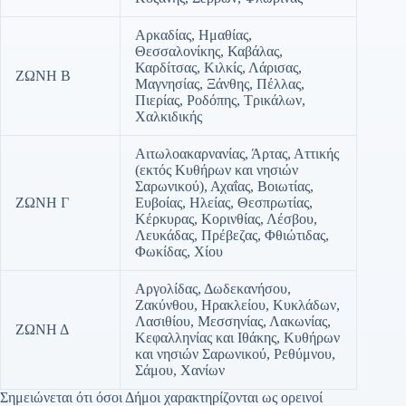
Αρκαδίας, Ημαθίας,
Θεσσαλονίκης, Καβάλας,
Καρδίτσας, Κιλκίς, Λάρισας,
ΖΩΝΗ Β
Μαγνησίας, Ξάνθης, Πέλλας,
Πιερίας, Ροδόπης, Τρικάλων,
Χαλκιδικής
Αιτωλοακαρνανίας, Άρτας, Αττικής
(εκτός Κυθήρων και νησιών
Σαρωνικού), Αχαΐας, Βοιωτίας,
ΖΩΝΗ Γ
Ευβοίας, Ηλείας, Θεσπρωτίας,
Κέρκυρας, Κορινθίας, Λέσβου,
Λευκάδας, Πρέβεζας, Φθιώτιδας,
Φωκίδας, Χίου
Αργολίδας, Δωδεκανήσου,
Ζακύνθου, Ηρακλείου, Κυκλάδων,
Λασιθίου, Μεσσηνίας, Λακωνίας,
ΖΩΝΗ Δ
Κεφαλληνίας και Ιθάκης, Κυθήρων
και νησιών Σαρωνικού, Ρεθύμνου,
Σάμου, Χανίων
Σημειώνεται ότι όσοι Δήμοι χαρακτηρίζονται ως ορεινοί