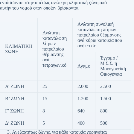
εντάσσονται στην αμέσως ανώτερη κλιματική ζώνη από
αυτήν του νομού στον οποίον βρίσκονται.
Ανώτατη συνολική
κατανάλωση λίτρων
Ανώτατη
πετρελαίου θέρμανσης
κατανάλωση
ανά κύρια κατοικία που
λίτρων
ανήκει σε
ΚΛΙΜΑΤΙΚΗ
πετρελαίου
ΖΩΝΗ
θέρμανσης
Έγγαμο /
ανά
Μ.Σ.Σ. ή
τετραγωνικό.
Άγαμο
Μονογονεϊκή
Οικογένεια
Α’ ΖΩΝΗ
25
2.000
2.500
Β’ ΖΩΝΗ
15
1.200
1.500
Γ’ ΖΩΝΗ
8
640
800
Δ’ ΖΩΝΗ
5
400
500
Ανεξαρτήτως ζώνης, για κάθε κατοικία χορηγείται